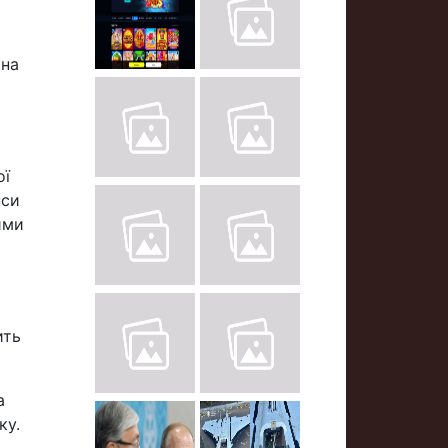
 на
ої
нси
ими
ить
а
ку.