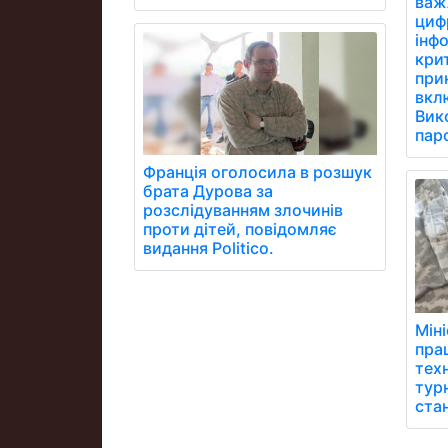
важ
цифр
інфо
кри
при
вклю
Вик
паро
Франція оголосила в розшук
брата Дурова за
розслідуванням злочинів
проти дітей, повідомляє
видання Politico.
Мін
пра
тех
турн
ста