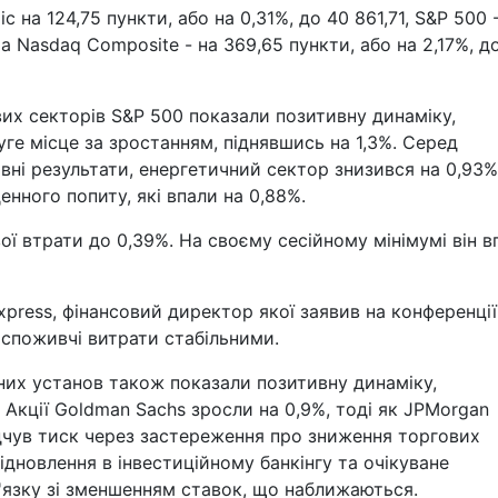
іс на 124,75 пункти, або на 0,31%, до 40 861,71, S&P 500 
, а Nasdaq Composite - на 369,65 пункти, або на 2,17%, д
вих секторів S&P 500 показали позитивну динаміку,
е місце за зростанням, піднявшись на 1,3%. Серед
вні результати, енергетичний сектор знизився на 0,93%
нного попиту, які впали на 0,88%.
ї втрати до 0,39%. На своєму сесійному мінімумі він в
press, фінансовий директор якої заявив на конференції
споживчі витрати стабільними.
них установ також показали позитивну динаміку,
 Акції Goldman Sachs зросли на 0,9%, тоді як JPMorgan
ідчув тиск через застереження про зниження торгових
відновлення в інвестиційному банкінгу та очікуване
'язку зі зменшенням ставок, що наближаються.