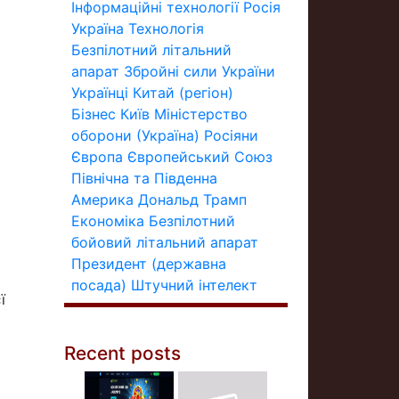
Інформаційні технології
Росія
Україна
Технологія
Безпілотний літальний
апарат
Збройні сили України
Українці
Китай (регіон)
Бізнес
Київ
Міністерство
оборони (Україна)
Росіяни
Європа
Європейський Союз
Північна та Південна
Америка
Дональд Трамп
Економіка
Безпілотний
бойовий літальний апарат
Президент (державна
посада)
Штучний інтелект
ї
Recent posts