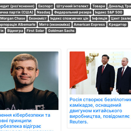
едит (роз'яснення)
Експорт
Штучний інтелект
Товари
Дональд Тр
ична партія (США)
Nasdaq
Федеральний резерв
Індекс S&P 500
PMorgan Chase
Економіст
Індекс споживчих цін
Інфляція
Цент (валю
орпорація Albemarle
Мито (економіка)
American Express
Кредитор
ія
Відеогра
First Solar
Goldman Sachs
Росія створює безпілотни
камікадзе, оснащений
двигуном китайського
чення кібербезпеки та
виробництва, повідомляє
овні принципи
Reuters.
рбезпека відіграє