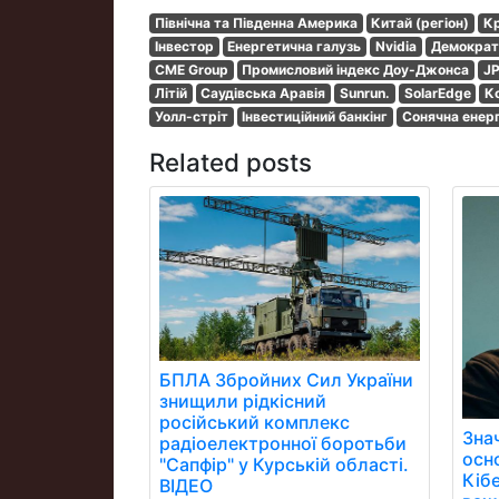
Північна та Південна Америка
Китай (регіон)
Кр
Інвестор
Енергетична галузь
Nvidia
Демократ
CME Group
Промисловий індекс Доу-Джонса
J
Літій
Саудівська Аравія
Sunrun.
SolarEdge
К
Уолл-стріт
Інвестиційний банкінг
Сонячна енерг
Related posts
БПЛА Збройних Сил України
знищили рідкісний
російський комплекс
Зна
радіоелектронної боротьби
осн
"Сапфір" у Курській області.
Кібе
ВІДЕО