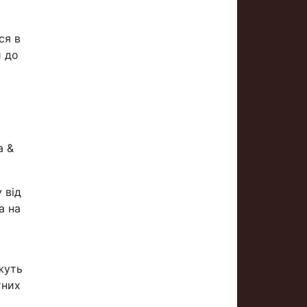
ся в
и до
a &
 від
а на
жуть
тних