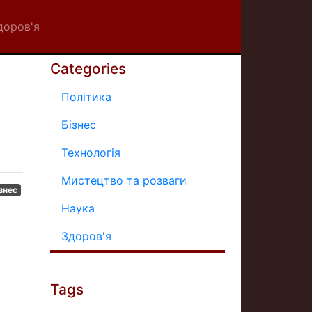
доров'я
Categories
Політика
Бізнес
Технологія
Мистецтво та розваги
знес
Наука
Здоров'я
Tags