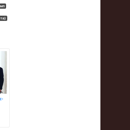
амп
та)
к-