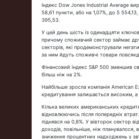
Індекс Dow Jones Industrial Average вир
58,61 пункти, або на 1,07%, до 5 554,13
395,53.
У цей день шість із одинадцяти ключо
причому споживчий сектор займає друг
секторів, які продемонстрували негати
за ним йдуть споживчі товари повсякде
Фінансовий індекс S&P 500 зменшив сво
більш ніж на 2%.
Найбільше зросла компанія American Ex
кредитування залишається високим, а 
Кілька великих американських кредит
відновлюючись після попередніх втрат.
піднявся на 0,8%. У вівторок сектор в
доходів, повільніше, ніж планувалося, 
зниження процентних надходжень у зв