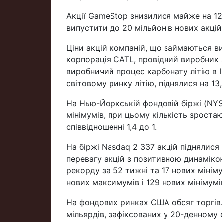
Акції GameStop знизилися майже на 12
випустити до 20 мільйонів нових акцій
Ціни акцій компаній, що займаються ви
корпорація CATL, провідний виробник 
виробничий процес карбонату літію в Іч
світовому ринку літію, піднялися на 13
На Нью-Йоркській фондовій біржі (NYS
мінімумів, при цьому кількість зроста
співвідношенні 1,4 до 1.
На біржі Nasdaq 2 337 акцій піднялися в
перевагу акцій з позитивною динамікою 
рекорду за 52 тижні та 17 нових мінім
нових максимумів і 129 нових мінімумі
На фондових ринках США обсяг торгівлі
мільярдів, зафіксованих у 20-денному