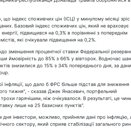
уперника-республіканця Дональда Трампа оборонятися в
, що індекс споживчих цін (ІСЦ) у минулому місяці зріс
даних. Базовий індекс споживчих цін, який не враховує
 енергії, підвищився на 0,3% в порівнянні з попереднім
стів, які очікували підвищення на 0,2%.
одо зменшення процентної ставки Федеральної резервн
явши ймовірність до 85% з 66% у вівторок. Водночас ша
нктів знизилися до 15% з 34% попереднього дня, за дан
oup.
ї інфляції, що дало б ФРС більше підстав для зниження
ного тижня", - сказав Джек Янасевич, портфельний
 трохи гарячішим, ніж очікувалося. В результаті, це чин
авку лише на 25 базисних пунктів".
 дня інвестори, можливо, прийняли дані про інфляцію, 
чного сектору, який сприяв стабілізації загального рин