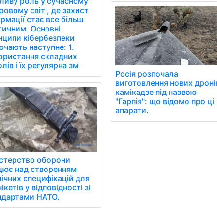
ливу роль у сучасному
овому світі, де захист
рмації стає все більш
тичним. Основні
нципи кібербезпеки
чають наступне: 1.
ористання складних
лів і їх регулярна зм
Росія розпочала
виготовлення нових дроні
камікадзе під назвою
"Гарпія": що відомо про ці
апарати.
істерство оборони
цює над створенням
нічних специфікацій для
ікетів у відповідності зі
ндартами НАТО.