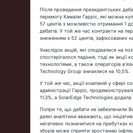
Після проведення президентських дебат
перемогу Камали Гарріс, які можна куп
57 центів з можливістю отримання 1 до
дебатів. У той же час контракти на пе
зниженням з 52 центів, зафіксованих н
Унаслідок акцій, які сподівалися на по
спостерігалося падіння, тоді як акції 
технологіями, а також операторів в'язн
Technology Group знизилися на 10,5%.
У той же час, акції компаній у сфері с
адміністрації Гарріс, продемонстрували
11,3%, а SolarEdge Technologies додала 
Попри те, що дебати не забезпечили В
деякі аналітики вважають, що ініціат
негативно позначитися на прибутках к
зборів може сприяти зростанню інфляц