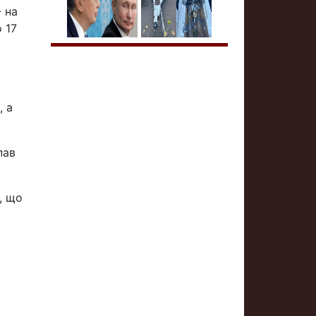
- на
о 17
, а
пав
, що