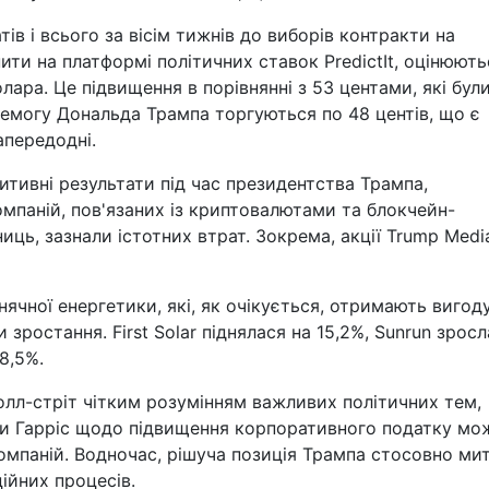
ів і всього за вісім тижнів до виборів контракти на
ити на платформі політичних ставок PredictIt, оцінюють
лара. Це підвищення в порівнянні з 53 центами, які бул
ремогу Дональда Трампа торгуються по 48 центів, що є
апередодні.
зитивні результати під час президентства Трампа,
компаній, пов'язаних із криптовалютами та блокчейн-
иць, зазнали істотних втрат. Зокрема, акції Trump Medi
онячної енергетики, які, як очікується, отримають вигоду
 зростання. First Solar піднялася на 15,2%, Sunrun зросл
8,5%.
олл-стріт чітким розумінням важливих політичних тем,
иви Гарріс щодо підвищення корпоративного податку мо
омпаній. Водночас, рішуча позиція Трампа стосовно ми
ійних процесів.