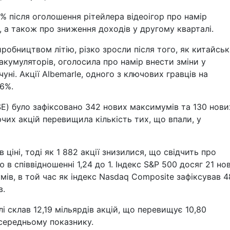
% після оголошення рітейлера відеоігор про намір
, а також про зниження доходів у другому кварталі.
робництвом літію, різко зросли після того, як китайськ
акумуляторів, оголосила про намір внести зміни у
уні. Акції Albemarle, одного з ключових гравців на
,6%.
E) було зафіксовано 342 нових максимумів та 130 нови
ючих акцій перевищила кількість тих, що впали, у
 ціні, тоді як 1 882 акції знизилися, що свідчить про
в співвідношенні 1,24 до 1. Індекс S&P 500 досяг 21 но
умів, в той час як індекс Nasdaq Composite зафіксував 4
в.
 склав 12,19 мільярдів акцій, що перевищує 10,80
 середньому показнику.