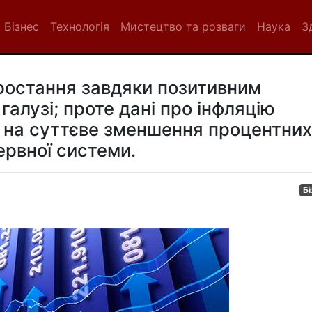
Бізнес
Технологія
Мистецтво та розваги
Наука
З
зростання завдяки позитивним
галузі; проте дані про інфляцію
 на суттєве зменшення процентних
ервної системи.
Бі