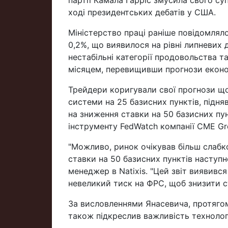
партії Камала Гарріс змусила свого с
ході президентських дебатів у США.
Міністерство праці раніше повідомляло
0,2%, що виявилося на рівні липневих 
нестабільні категорії продовольства та
місяцем, перевищивши прогнози економі
Трейдери коригували свої прогнози щ
системи на 25 базисних пунктів, підн
на зниження ставки на 50 базисних пу
інструменту FedWatch компанії CME Gr
"Можливо, ринок очікував більш слабко
ставки на 50 базисних пунктів наступ
менеджер в Natixis. "Цей звіт виявився
невеликий тиск на ФРС, щоб знизити ст
За висловленнями Янасевича, протягом
також підкреслив важливість технологі