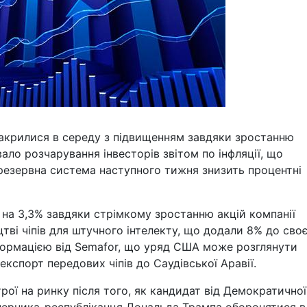
закрилися в середу з підвищенням завдяки зростанню
ало розчарування інвесторів звітом по інфляції, що
 резервна система наступного тижня знизить процентні
 на 3,3% завдяки стрімкому зростанню акцій компанії
цтві чіпів для штучного інтелекту, що додали 8% до своє
інформацією від Semafor, що уряд США може розглянути
експорт передових чіпів до Саудівської Аравії.
трої на ринку після того, як кандидат від Демократичної