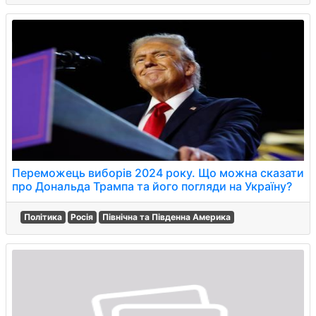
Переможець виборів 2024 року. Що можна сказати
про Дональда Трампа та його погляди на Україну?
Політика
Росія
Північна та Південна Америка