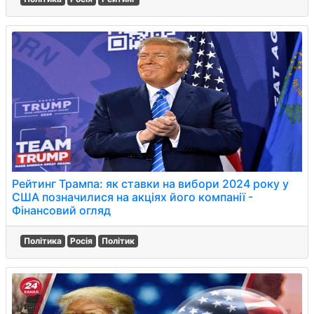
Рейтинг Трампа: як ставки на вибори 2024 року у
США позначилися на акціях його компанії -
Фінансовий огляд
Політика
Росія
Політик