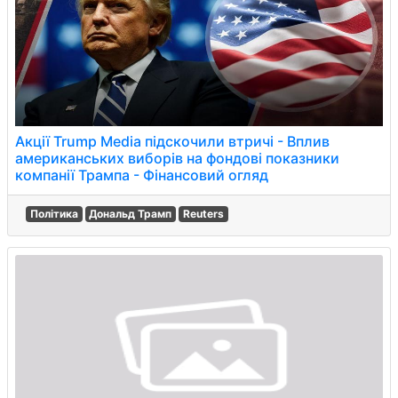
Акції Trump Media підскочили втричі - Вплив
американських виборів на фондові показники
компанії Трампа - Фінансовий огляд
Політика
Дональд Трамп
Reuters