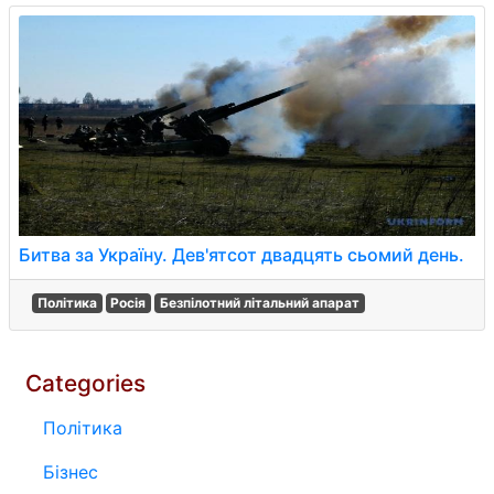
Битва за Україну. Дев'ятсот двадцять сьомий день.
Політика
Росія
Безпілотний літальний апарат
Categories
Політика
Бізнес