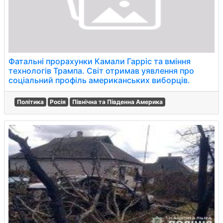
Фатальні прорахунки Камали Гарріс та вміння
технологів Трампа. Світ отримав уявлення про
соціальний профіль американських виборців.
Політика
Росія
Північна та Південна Америка