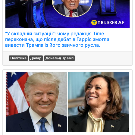
"У складній ситуації": чому редакція Time
переконана, що після дебатів Гарріс змогла
вивести Трампа із його звичного русла.
Політика
Долар
Дональд Трамп