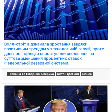
Волл-стріт відзначила зростання завдяки
позитивним трендам у технологічній галузі; проте
дані про інфляцію спростували сподівання на
суттєве зменшення процентних ставок
Федеральної резервної системи.
Північна та Південна Америка
Китай (регіон)
Бізнес