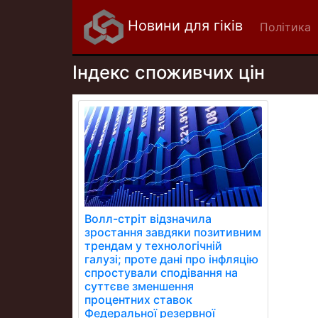
Новини для гіків
Політика
Індекс споживчих цін
Волл-стріт відзначила
зростання завдяки позитивним
трендам у технологічній
галузі; проте дані про інфляцію
спростували сподівання на
суттєве зменшення
процентних ставок
Федеральної резервної