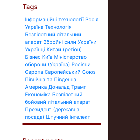
Tags
Інформаційні технології
Росія
Україна
Технологія
Безпілотний літальний
апарат
Збройні сили України
Українці
Китай (регіон)
Бізнес
Київ
Міністерство
оборони (Україна)
Росіяни
Європа
Європейський Союз
Північна та Південна
Америка
Дональд Трамп
Економіка
Безпілотний
бойовий літальний апарат
Президент (державна
посада)
Штучний інтелект