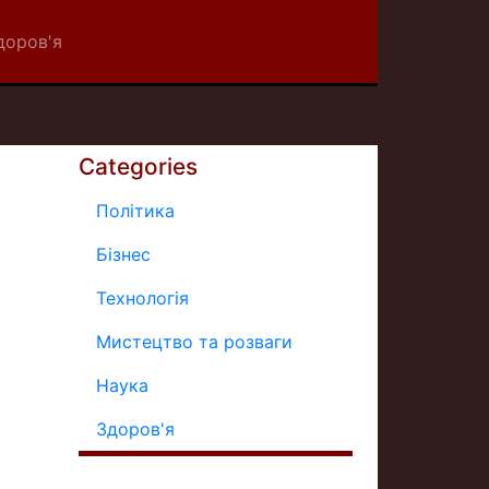
доров'я
Categories
Політика
Бізнес
Технологія
Мистецтво та розваги
Наука
Здоров'я