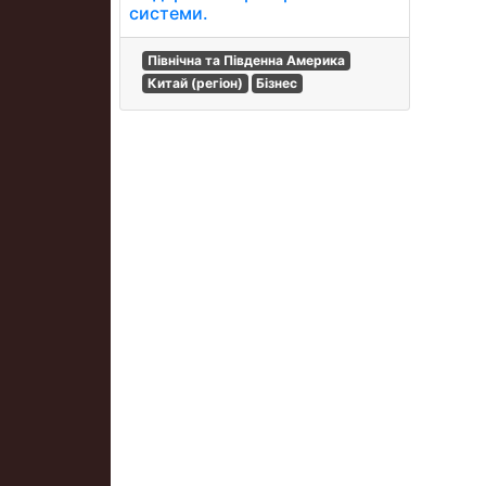
системи.
Північна та Південна Америка
Китай (регіон)
Бізнес