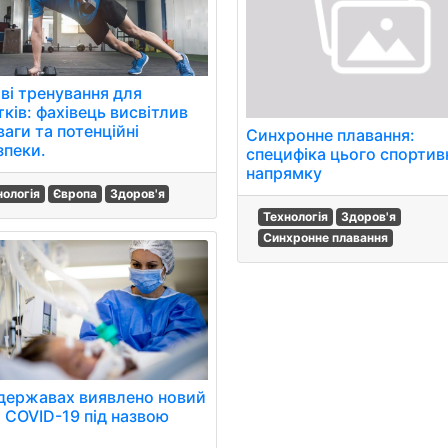
ві тренування для
тків: фахівець висвітлив
аги та потенційні
Синхронне плавання:
зпеки.
специфіка цього спортив
напрямку
нологія
Європа
Здоров'я
Технологія
Здоров'я
Синхронне плавання
 державах виявлено новий
 COVID-19 під назвою