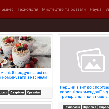
Бізнес
Технологія
Мистецтво та розваги
Наука
З
місні: 5 продуктів, які не
о комбінувати з насінням
Перший візит до спортза
корисні рекомендації від
ров'я
Старіння
Організм
тренерів для початківців.
Технологія
Здоров'я
Вправ