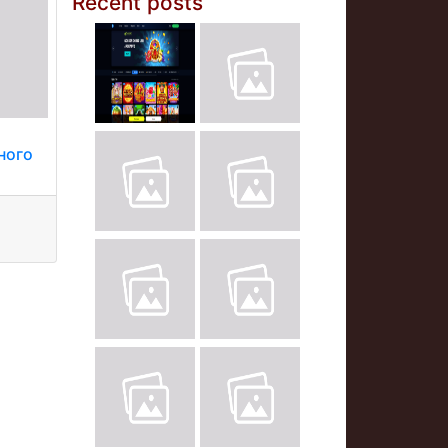
Recent posts
ного