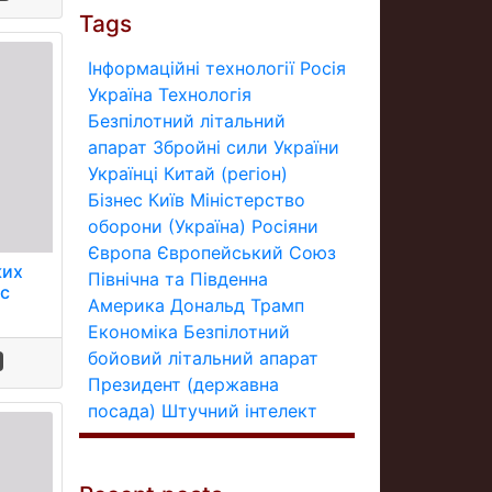
Tags
Інформаційні технології
Росія
Україна
Технологія
Безпілотний літальний
апарат
Збройні сили України
Українці
Китай (регіон)
Бізнес
Київ
Міністерство
оборони (Україна)
Росіяни
Європа
Європейський Союз
ких
Північна та Південна
ас
Америка
Дональд Трамп
Економіка
Безпілотний
бойовий літальний апарат
Президент (державна
посада)
Штучний інтелект