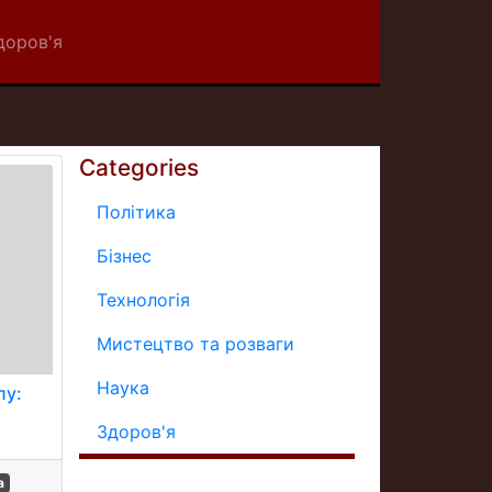
доров'я
Categories
Політика
Бізнес
Технологія
Мистецтво та розваги
Наука
лу:
Здоров'я
а