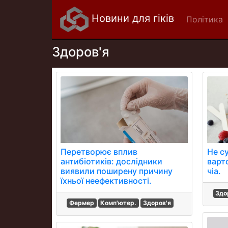
Новини для гіків
Політика
Здоров'я
Перетворює вплив
Не су
антибіотиків: дослідники
варт
виявили поширену причину
чіа.
їхньої неефективності.
Здо
Фермер
Комп'ютер.
Здоров'я