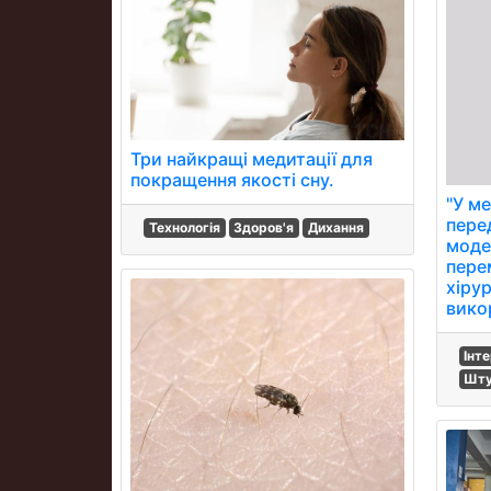
Три найкращі медитації для
покращення якості сну.
"У ме
пере
Технологія
Здоров'я
Дихання
модел
пере
хірур
вико
Інт
Шту