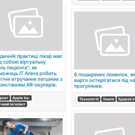
дичній практиці лікар має
д собою віртуальну
ь пацієнта": як
можець IT Arena робить
6 поширених помилок, я
гічні втручання легшими з
варто остерігатися під ч
ристанням AR-окулярів.
прогулянки.
ернет
Apple Inc.
Технологія
Земля
Здоров'я
чний інтелект