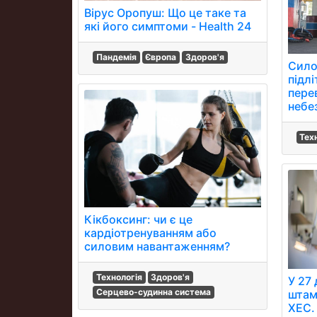
Вірус Оропуш: Що це таке та
які його симптоми - Health 24
Пандемія
Європа
Здоров'я
Сило
підлі
перев
небе
Тех
Кікбоксинг: чи є це
кардіотренуванням або
силовим навантаженням?
Технологія
Здоров'я
У 27
Серцево-судинна система
штам
XEC.