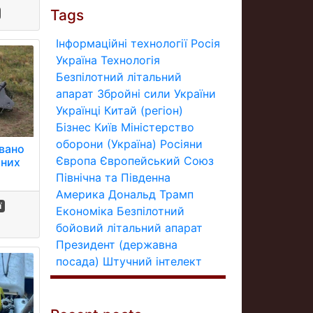
Tags
Інформаційні технології
Росія
Україна
Технологія
Безпілотний літальний
апарат
Збройні сили України
Українці
Китай (регіон)
Бізнес
Київ
Міністерство
оборони (Україна)
Росіяни
вано
Європа
Європейський Союз
йних
Північна та Південна
Америка
Дональд Трамп
ї
Економіка
Безпілотний
бойовий літальний апарат
Президент (державна
посада)
Штучний інтелект