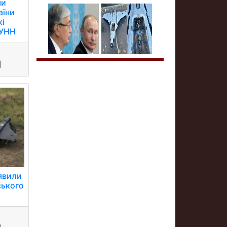
ми
аїни
кі
 УНН
иявили
ського