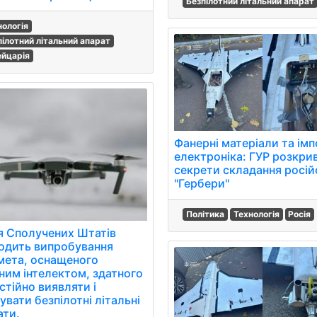
Безпілотний літальний апарат
нологія
пілотний літальний апарат
йцарія
Фанерні матеріали та ім
електроніка: ГУР розкри
секрети складання росій
"Гербери"
Політика
Технологія
Росія
я Сполучених Штатів
одить випробування
мета, оснащеного
ним інтелектом, здатного
стійно виявляти і
вати безпілотні літальні
ати.