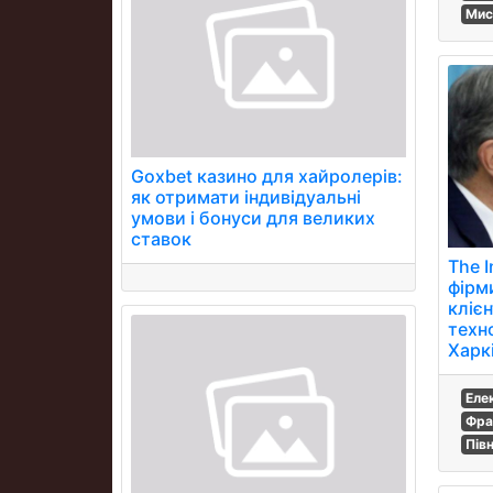
Мис
Goxbet казино для хайролерів:
як отримати індивідуальні
умови і бонуси для великих
ставок
The I
фірм
клієн
техно
Харкі
Еле
Фра
Пів