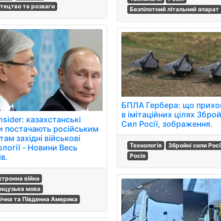
тецтво та розваги
Безпілотний літальний апарат
БПЛА Гербера: що прихо
в імітаційних цілях Збро
nsider: казахстанські
Сил Росії, зображення.
и постачають російським
там західні військові
Технологія
Збройні сили Росі
логії - Новини Весь
в.
Росія
ктронна війна
нцузька мова
нічна та Південна Америка