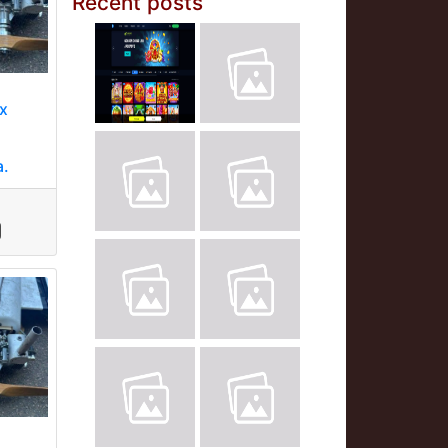
Recent posts
х
а.