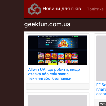
Новини для гіків
Політика
geekfun.com.ua
Allwin UA: що робити, якщо
ставка або спін завис —
технічні збої без паніки
ГГ Б
плат
азар
Укр