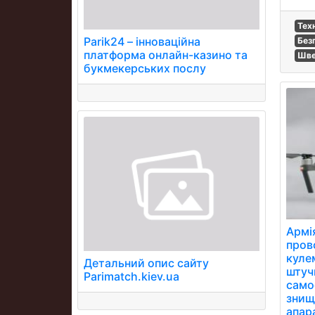
Тех
Parik24 – інноваційна
Без
платформа онлайн-казино та
Шве
букмекерських послу
Армі
пров
куле
Детальний опис сайту
штуч
Parimatch.kiev.ua
само
знищу
апар