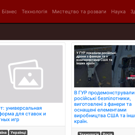
Бізнес
Технологія
Мистецтво та розваги
Наука
З
В ГУР продемонстрували
російські безпілотники,
виготовлені з фанери та
ет: универсальная
оснащені елементами
форма для ставок и
виробництва США та інш
тных игр
країн.
аїна
Українці
Технологія
Росія