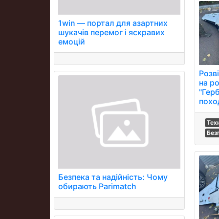
1win — портал для азартних
шукачів перемог і яскравих
емоцій
Розв
на р
"Гер
похо
Тех
Без
Безпека та надійність: Чому
обирають Parimatch