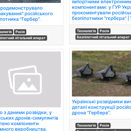
імпортними електронни
компонентами: у ГУР Укр
продемонструвало
прокоментували російсь
пакування" російського
безпілотники "гєрбєра" |
лотника "Гербер".
Технологія
Росія
нологія
Росія
Безпілотний літальний апарат
пілотний літальний апарат
Українські розвідники в
деталі конструкції росій
о з даними розвідки, у
дрона "Гербера".
йських дронів-симулянтів
лено компоненти
Технологія
Росія
емного виробництва.