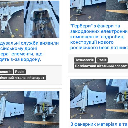
"Гербери" з фанери та
закордонних електронни
компонентів: подробиці
конструкції нового
ідувальні служби виявили
російського безпілотник
осійському дроні
бера" елементи, що
дять з-за кордону.
Технологія
Росія
Безпілотний літальний апарат
нологія
Росія
пілотний літальний апарат
З фанерних матеріалів та