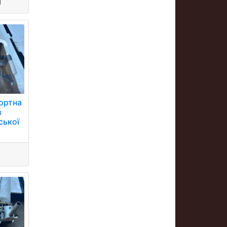
портна
в
ської