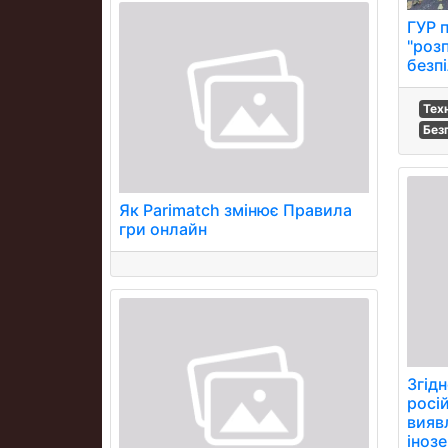
ГУР 
"роз
безпі
Тех
Без
Як Parimatch змінює Правила
гри онлайн
Згідн
росі
вияв
іноз