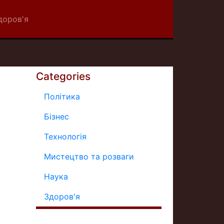
доров'я
Categories
Політика
Бізнес
Технологія
Мистецтво та розваги
Наука
Здоров'я