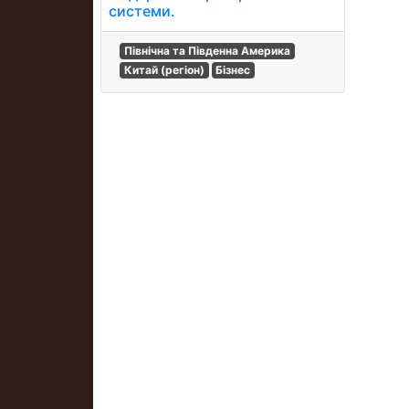
системи.
Північна та Південна Америка
Китай (регіон)
Бізнес