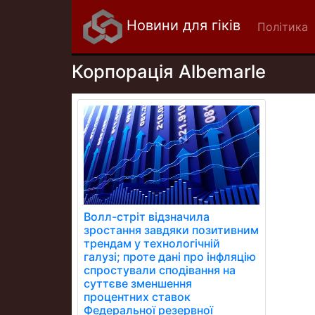
Новини для гіків
Політика
Корпорація Albemarle
Волл-стріт відзначила
зростання завдяки позитивним
трендам у технологічній
галузі; проте дані про інфляцію
спростували сподівання на
суттєве зменшення
процентних ставок
Федеральної резервної