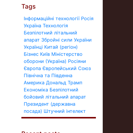
Tags
Інформаційні технології
Росія
Україна
Технологія
Безпілотний літальний
апарат
Збройні сили України
Українці
Китай (регіон)
Бізнес
Київ
Міністерство
оборони (Україна)
Росіяни
Європа
Європейський Союз
Північна та Південна
Америка
Дональд Трамп
Економіка
Безпілотний
бойовий літальний апарат
Президент (державна
посада)
Штучний інтелект