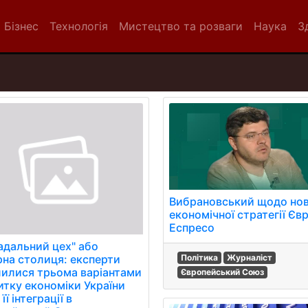
Бізнес
Технологія
Мистецтво та розваги
Наука
З
Вибрановський щодо нов
економічної стратегії Євр
Еспресо
адальний цех" або
Політика
Журналіст
рна столиця: експерти
лилися трьома варіантами
Європейський Союз
итку економіки України
 її інтеграції в