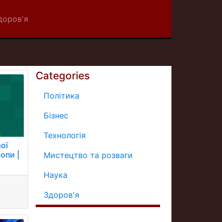
доров'я
Categories
Політика
Бізнес
Технологія
ої
опи |
Мистецтво та розваги
Наука
Здоров'я