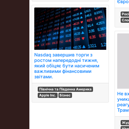
Євро
Рос
Сло
Nasdaq завершив торги з
ростом напередодні тижня,
який обіцяє бути насиченим
важливими фінансовими
звітами.
Північна та Південна Америка
Не вж
Apple Inc.
Бізнес
уника
реаг
Трамп
Жур
Нім