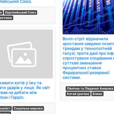
пейський Союз.
ія
Європейський Союз
ваччина
Волл-стріт відзначила
зростання завдяки пози
трендам у технологічній
галузі; проте дані про ін
спростували сподівання 
суттєве зменшення
процентних ставок
Федеральної резервної
системи.
ивати котів у їжу та
ти ударів у лице. Як світ
Північна та Південна Америка
ував на дебати між
Китай (регіон)
Бізнес
ом і Гарріс.
наліст
Соціальна мережа
еччина