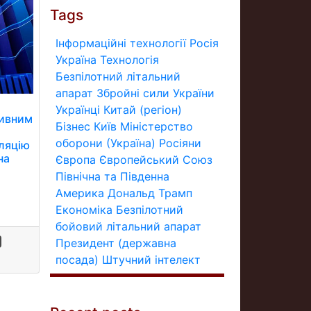
Tags
Інформаційні технології
Росія
Україна
Технологія
Безпілотний літальний
апарат
Збройні сили України
Українці
Китай (регіон)
тивним
Бізнес
Київ
Міністерство
оборони (Україна)
Росіяни
фляцію
на
Європа
Європейський Союз
Північна та Південна
Америка
Дональд Трамп
Економіка
Безпілотний
бойовий літальний апарат
Президент (державна
посада)
Штучний інтелект