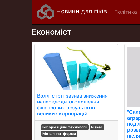
Новини для гіків
Політика
Економіст
Волл-стріт зазнав зниження
напередодні оголошення
фінансових результатів
"Скл
великих корпорацій.
агра
поді
Інформаційні технології
Бізнес
розв
Мета-платформи
після