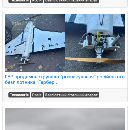
Технологія
Росія
Безпілотний літальний апарат
ГУР продемонструвало "розпакування" російського
безпілотника "Гербер".
Технологія
Росія
Безпілотний літальний апарат