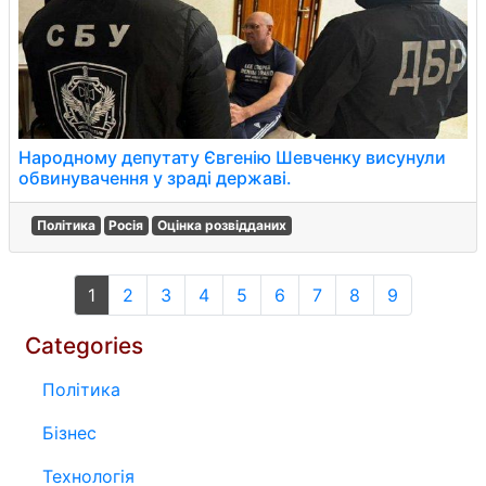
Народному депутату Євгенію Шевченку висунули
обвинувачення у зраді державі.
Політика
Росія
Оцінка розвідданих
1
2
3
4
5
6
7
8
9
Categories
Політика
Бізнес
Технологія