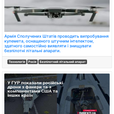
Армія Сполучених Штатів проводить випробування
кулемета, оснащеного штучним інтелектом,
здатного самостійно виявляти і знищувати
безпілотні літальні апарати.
Технологія
Росія
Безпілотний літальний апарат