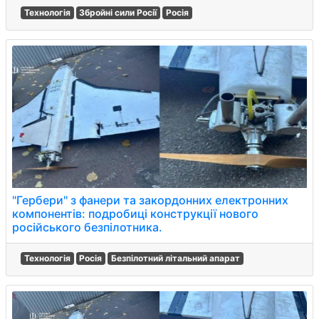
Технологія
Збройні сили Росії
Росія
"Гербери" з фанери та закордонних електронних
компонентів: подробиці конструкції нового
російського безпілотника.
Технологія
Росія
Безпілотний літальний апарат