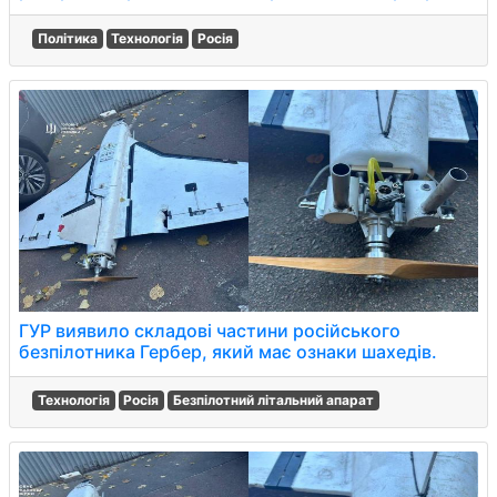
Політика
Технологія
Росія
ГУР виявило складові частини російського
безпілотника Гербер, який має ознаки шахедів.
Технологія
Росія
Безпілотний літальний апарат