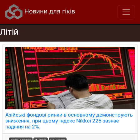
Новини для гіків
Літій
Азійські фондові ринки в основному демонструють
зниження, при цьому індекс Nikkei 225 зазнає
падіння на 2%.