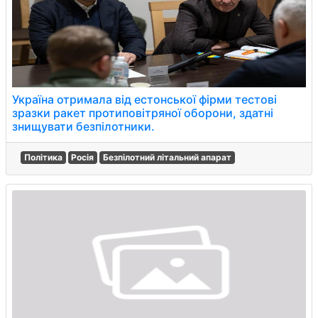
Україна отримала від естонської фірми тестові
зразки ракет протиповітряної оборони, здатні
знищувати безпілотники.
Політика
Росія
Безпілотний літальний апарат