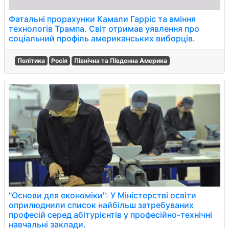
Фатальні прорахунки Камали Гарріс та вміння
технологів Трампа. Світ отримав уявлення про
соціальний профіль американських виборців.
Політика
Росія
Північна та Південна Америка
"Основи для економіки": У Міністерстві освіти
оприлюднили список найбільш затребуваних
професій серед абітурієнтів у професійно-технічні
навчальні заклади.