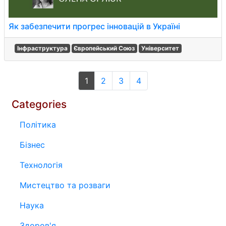
Як забезпечити прогрес інновацій в Україні
Інфраструктура
Європейський Союз
Університет
1
2
3
4
Categories
Політика
Бізнес
Технологія
Мистецтво та розваги
Наука
Здоров'я