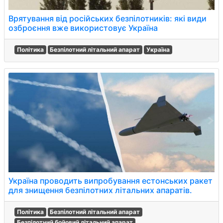
Врятування від російських безпілотників: які види
озброєння вже використовує Україна
Політика
Безпілотний літальний апарат
Україна
Україна проводить випробування естонських ракет
для знищення безпілотних літальних апаратів.
Політика
Безпілотний літальний апарат
Безпілотний бойовий літальний апарат