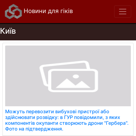
Новини для гіків
Київ
Можуть перевозити вибухові пристрої або
здійснювати розвідку: в ГУР повідомили, з яких
компонентів окупанти створюють дрони "Гербера".
Фото на підтвердження.