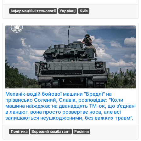
Інформаційні технології
Українці
Київ
Механік-водій бойової машини "Бредлі" на
прізвисько Солений, Славік, розповідає: "Коли
машина наїжджає на дванадцять ТМ-ок, що з'єднані
в ланцюг, вона просто розвертає носа, але всі
залишаються неушкодженими, без важких травм".
Політика
Ворожий комбатант
Росіяни