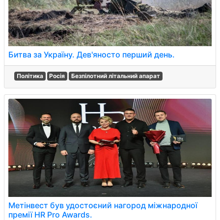
Битва за Україну. Дев'яносто перший день.
Політика
Росія
Безпілотний літальний апарат
Метінвест був удостоєний нагород міжнародної
премії HR Pro Awards.