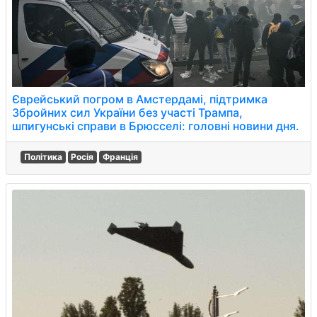
Єврейський погром в Амстердамі, підтримка
Збройних сил України без участі Трампа,
шпигунські справи в Брюсселі: головні новини дня.
Політика
Росія
Франція