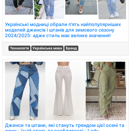
Українські модниці обрали п'ять найпопулярніших
моделей джинсів і штанів для зимового сезону
2024/2025: адже стиль має велике значення!
Технологія
Українська мова
Бренд
Джинси та штани, які стануть трендом цієї осені та
зими - їхній стиль та особливості - Lady