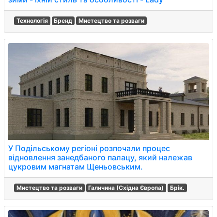
Технологія
Бренд
Мистецтво та розваги
У Подільському регіоні розпочали процес
відновлення занедбаного палацу, який належав
цукровим магнатам Щеньовським.
Мистецтво та розваги
Галичина (Східна Європа)
Брік.