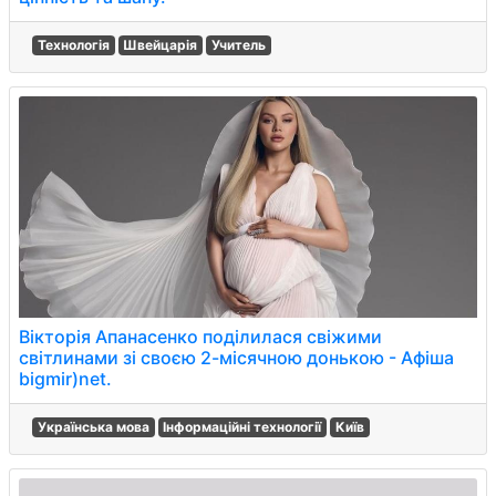
Технологія
Швейцарія
Учитель
Вікторія Апанасенко поділилася свіжими
світлинами зі своєю 2-місячною донькою - Афіша
bigmir)net.
Українська мова
Інформаційні технології
Київ