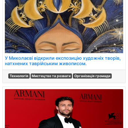
У Миколаєві відкрили експозицію художніх творів,
натхнених таврійським живописом.
Технологія
Мистецтво та розваги
Організація громади