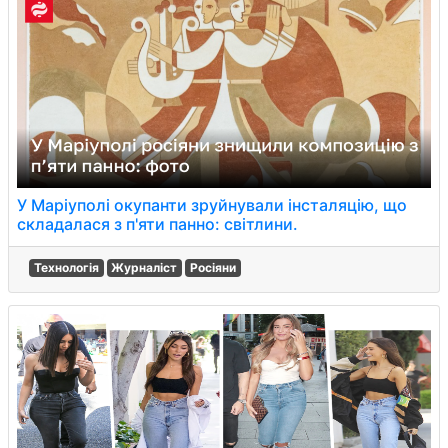
У Маріуполі окупанти зруйнували інсталяцію, що
складалася з п'яти панно: світлини.
Технологія
Журналіст
Росіяни