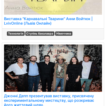
Виставка "Карнавальні Тварини" Анни Войтюк |
LvivOnline (Львів Онлайн)
Технологія
Ступінь бакалавра
Німеччина
Джонні Депп презентував виставку, присвячену
експериментальному мистецтву, що розкриває
його життєвий шлях.