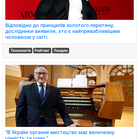
Відповідно до принципів золотого перетину,
дослідники виявили, хто є найпривабливішим
чоловіком у світі.
Технологія
Рейтинг
Лондон
"В Україні органне мистецтво має величезну
цінність та шану."