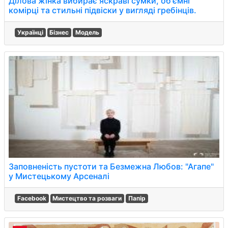
Ділова жінка вибирає яскраві сумки, об'ємні
комірці та стильні підвіски у вигляді гребінців.
Українці
Бізнес
Модель
Заповненість пустоти та Безмежна Любов: "Агапе"
у Мистецькому Арсеналі
Facebook
Мистецтво та розваги
Папір