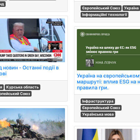
нд
Європейський Союз
Україна
Інформаційні технології
 новин - Останні події в
ові
Україна на європейськом
маршруті: вплив ESG на н
правила гри.
ія
Курська область
опейський Союз
Інфраструктура
Європейський Союз
Українська мова