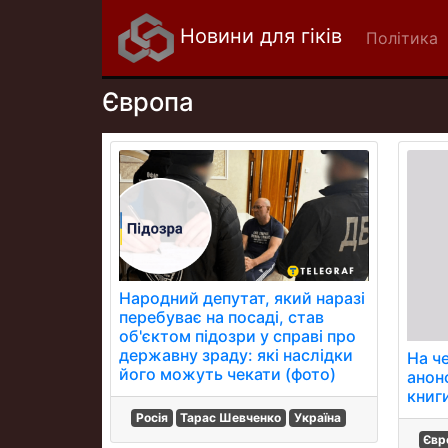
Новини для гіків
Політика
Європа
Народний депутат, який наразі
перебуває на посаді, став
об'єктом підозри у справі про
державну зраду: які наслідки
На че
його можуть чекати (фото)
анон
книг
Росія
Тарас Шевченко
Україна
Євр