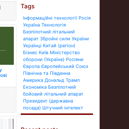
Tags
Інформаційні технології
Росія
Україна
Технологія
Безпілотний літальний
апарат
Збройні сили України
Українці
Китай (регіон)
Бізнес
Київ
Міністерство
оборони (Україна)
Росіяни
Європа
Європейський Союз
у
Північна та Південна
ові
Америка
Дональд Трамп
Економіка
Безпілотний
бойовий літальний апарат
Президент (державна
посада)
Штучний інтелект