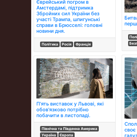
Єврейський погром в
Амстердамі, підтримка
Збройних сил України без
Битва
участі Трампа, шпигунські
перш
справи в Брюсселі: головні
новини дня.
Пол
Без
Політика
Росія
Франція
П'ять виставок у Львові, які
обов'язково потрібно
побачити в листопаді.
Спол
Північна та Південна Америка
своє
галуз
Україна
Європа