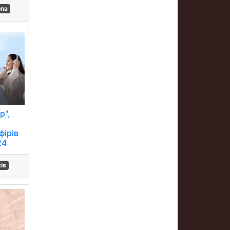
опа
р",
фірів
24
ів