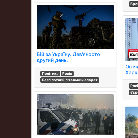
Бре
Бій за Україну. Дев'яносто
другий день.
Огляд
Харк
Політика
Росія
Безпілотний літальний апарат
Рос
Євр