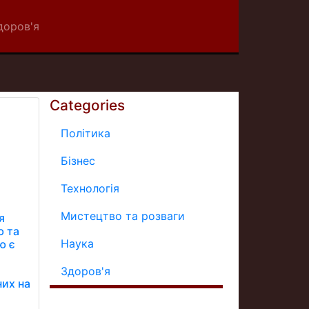
доров'я
Categories
Політика
Бізнес
Технологія
Мистецтво та розваги
я
ю та
Наука
ю є
й
Здоров'я
них на