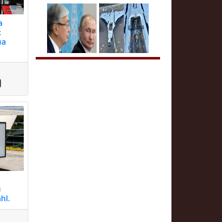
а
:
ла
й
hl.