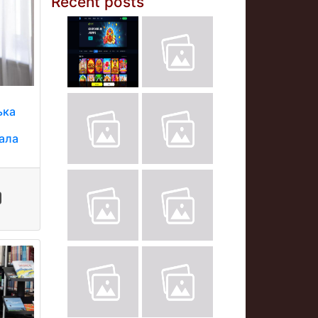
Recent posts
ька
дала