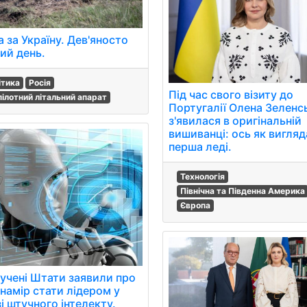
 за Україну. Дев'яносто
ий день.
ітика
Росія
Під час свого візиту до
пілотний літальний апарат
Португалії Олена Зеленс
з'явилася в оригінальній
вишиванці: ось як вигля
перша леді.
Технологія
Північна та Південна Америка
Європа
учені Штати заявили про
 намір стати лідером у
і штучного інтелекту.