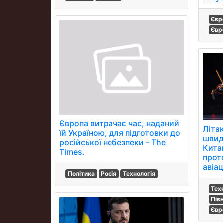
Євр
Євр
Європа витрачає час, наданий
Літа
їй Україною, для підготовки до
швидк
російської небезпеки - The
Кита
Times.
прот
авіац
Політика
Росія
Технологія
Тех
Пів
Євр