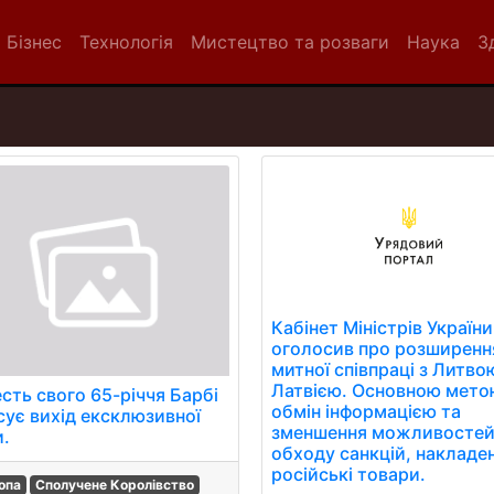
Бізнес
Технологія
Мистецтво та розваги
Наука
З
Кабінет Міністрів України
оголосив про розширенн
митної співпраці з Литво
Латвією. Основною мето
сть свого 65-річчя Барбі
обмін інформацією та
сує вихід ексклюзивної
зменшення можливосте
и.
обходу санкцій, накладе
російські товари.
опа
Сполучене Королівство