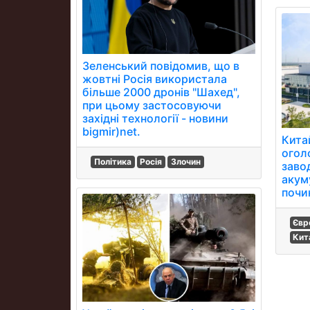
Зеленський повідомив, що в
жовтні Росія використала
більше 2000 дронів "Шахед",
при цьому застосовуючи
західні технології - новини
bigmir)net.
Кита
огол
Політика
Росія
Злочин
заво
акум
почи
Євр
Кит