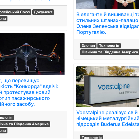
опейський Союз
Документ
В елегантній вишиванці т
опа
стильних штанах-палацо
Олена Зеленська відвіда
Португалію.
Злочин
Технологія
Північна та Південна Америка
к, що перевищує
ість "Конкорда" вдвічі:
й протестував новий
отип пасажирського
ійного засобу.
Voestalpine реалізує свій
нологія
німецький металургійни
підрозділ Buderus Edelsta
нічна та Південна Америка
опа
Технологія