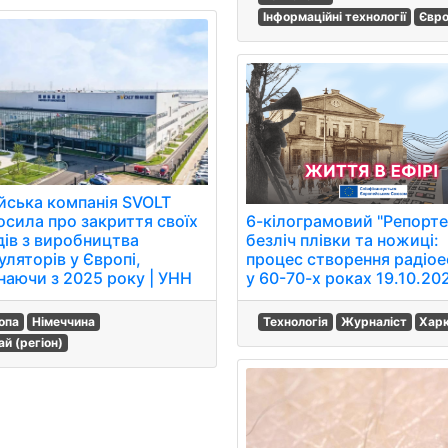
Інформаційні технології
Євр
йська компанія SVOLT
6-кілограмовий "Репорте
осила про закриття своїх
безліч плівки та ножиці:
дів з виробництва
процес створення радіое
уляторів у Європі,
у 60-70-х роках 19.10.20
наючи з 2025 року | УНН
Технологія
Журналіст
Харк
опа
Німеччина
ай (регіон)