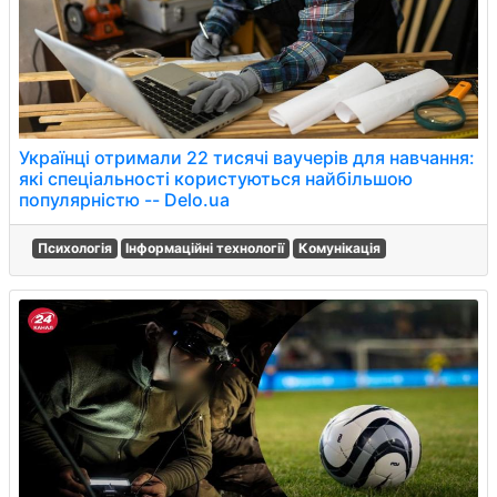
Українці отримали 22 тисячі ваучерів для навчання:
які спеціальності користуються найбільшою
популярністю -- Delo.ua
Психологія
Інформаційні технології
Комунікація