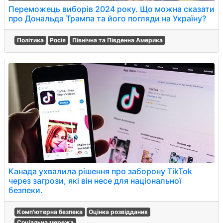
Переможець виборів 2024 року. Що можна сказати
про Дональда Трампа та його погляди на Україну?
Політика
Росія
Північна та Південна Америка
Канада ухвалила рішення про заборону TikTok
через загрози, які він несе для національної
безпеки.
Комп'ютерна безпека
Оцінка розвідданих
Соціальна мережа