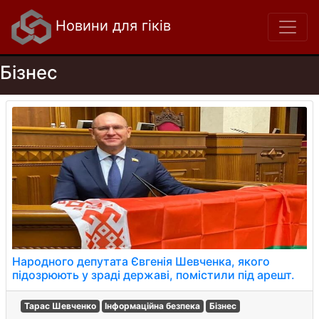
Новини для гіків
Бізнес
Народного депутата Євгенія Шевченка, якого
підозрюють у зраді державі, помістили під арешт.
Тарас Шевченко
Інформаційна безпека
Бізнес