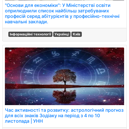
"Основи для економіки": У Міністерстві освіти
оприлюднили список найбільш затребуваних
професій серед абітурієнтів у професійно-технічні
навчальні заклади.
Інформаційні технології
Українці
Київ
Час активності та розвитку: астрологічний прогноз
для всіх знаків Зодіаку на період з 4 по 10
листопада | УНН