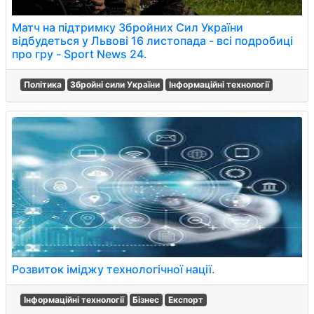
Матч на підтримку Збройних Сил України
відбудеться у Львові 16 листопада - всі подробиці
про гру - Sport News 24.
Політика
Збройні сили України
Інформаційні технології
Розвиток іміджу технологічної нації.
Інформаційні технології
Бізнес
Експорт