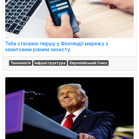
Telia створює першу у Фінляндії мережу з
квантовим рівнем захисту.
Технологія
Інфраструктура
Європейський Союз