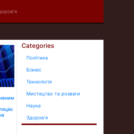
доров'я
Categories
Політика
Бізнес
Технологія
Мистецтво та розваги
тивним
Наука
фляцію
на
Здоров'я