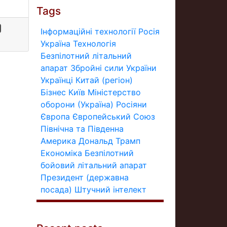
Tags
Інформаційні технології
Росія
Україна
Технологія
Безпілотний літальний
апарат
Збройні сили України
Українці
Китай (регіон)
Бізнес
Київ
Міністерство
оборони (Україна)
Росіяни
Європа
Європейський Союз
Північна та Південна
Америка
Дональд Трамп
Економіка
Безпілотний
бойовий літальний апарат
Президент (державна
посада)
Штучний інтелект