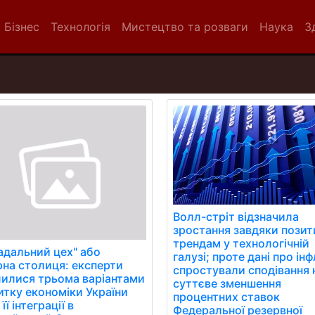
Бізнес
Технологія
Мистецтво та розваги
Наука
З
Волл-стріт відзначила
зростання завдяки пози
трендам у технологічній
адальний цех" або
галузі; проте дані про ін
рна столиця: експерти
спростували сподівання 
лилися трьома варіантами
суттєве зменшення
итку економіки України
процентних ставок
 її інтеграції в
Федеральної резервної