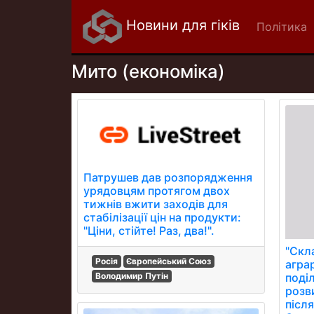
Новини для гіків
Політика
Мито (економіка)
Патрушев дав розпорядження
урядовцям протягом двох
тижнів вжити заходів для
стабілізації цін на продукти:
"Ціни, стійте! Раз, два!".
"Скл
Росія
Європейський Союз
агра
Володимир Путін
поді
розв
після