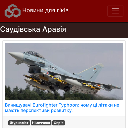
Новини для гіків
Саудівська Аравія
Винищувачі Eurofighter Typhoon: чому ці літаки не
мають перспективи розвитку.
Журналіст
Німеччина
Сирія