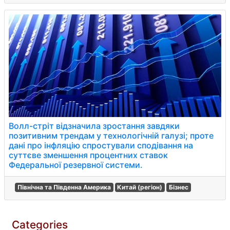
Волл-стріт відзначила зростання завдяки
позитивним трендам у технологічній галузі; проте
дані про інфляцію спростували сподівання на
суттєве зменшення процентних ставок
Федеральної резервної системи.
Північна та Південна Америка
Китай (регіон)
Бізнес
Categories