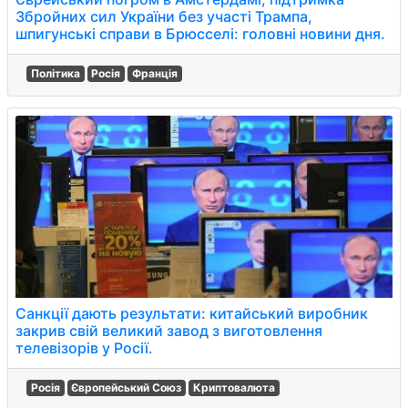
Збройних сил України без участі Трампа,
шпигунські справи в Брюсселі: головні новини дня.
Політика
Росія
Франція
Санкції дають результати: китайський виробник
закрив свій великий завод з виготовлення
телевізорів у Росії.
Росія
Європейський Союз
Криптовалюта