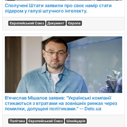
Сполучені Штати заявили про своє намір стати
лідером у галузі штучного інтелекту.
Європейський Союз
Документ
Європа
В'ячеслав Мішалов заявив: "Українські компанії
стикаються з втратами на зовнішніх ринках через
помилки, допущені політиками." -- Delo.ua
Політика
Європейський Союз
Швейцарія