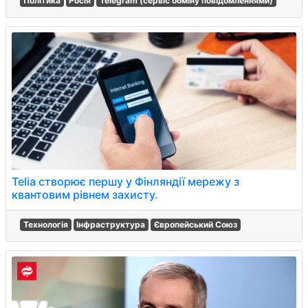
Політика
Росія
Telegram (сервіс обміну повідомленнями)
Telia створює першу у Фінляндії мережу з
квантовим рівнем захисту.
Технологія
Інфраструктура
Європейський Союз