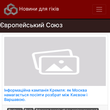
Новини для гіків
Європейський Союз
Інформаційна кампанія Кремля: як Москва
намагається посіяти розбрат між Києвом і
Варшавою.