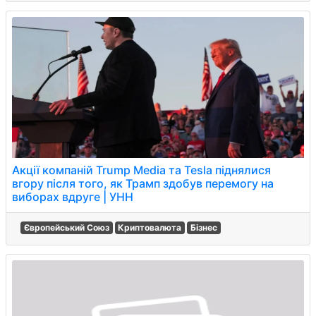
Акції компаній Trump Media та Tesla піднялися
вгору після того, як Трамп здобув перемогу на
виборах вдруге | УНН
Європейський Союз
Криптовалюта
Бізнес