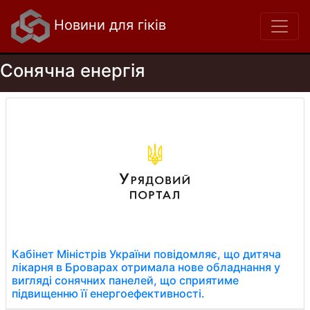
Новини для гіків
Сонячна енергія
Кабінет Міністрів України повідомляє, що дитяча
лікарня в Броварах отримала нове обладнання у
вигляді сонячних панелей, що сприятиме
підвищенню її енергоефективності.