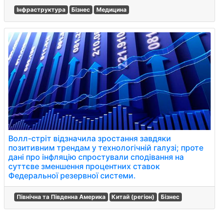
Інфраструктура
Бізнес
Медицина
Волл-стріт відзначила зростання завдяки
позитивним трендам у технологічній галузі; проте
дані про інфляцію спростували сподівання на
суттєве зменшення процентних ставок
Федеральної резервної системи.
Північна та Південна Америка
Китай (регіон)
Бізнес