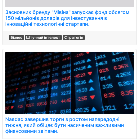
Засновник бренду "Мівіна" запускає фонд обсягом
150 мільйонів доларів для інвестування в
інноваційні технологічні стартапи.
Бізнес
Штучний інтелект
Стратегія
Nasdaq завершив торги з ростом напередодні
тижня, який обіцяє бути насиченим важливими
фінансовими звітами.