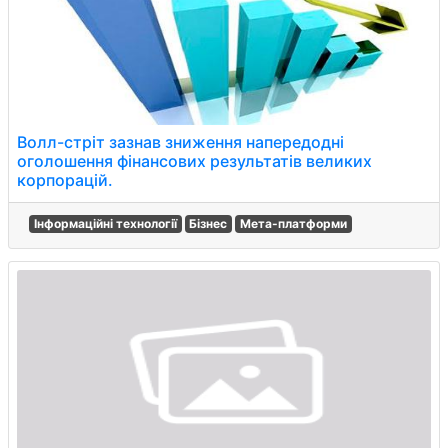
Волл-стріт зазнав зниження напередодні
оголошення фінансових результатів великих
корпорацій.
Інформаційні технології
Бізнес
Мета-платформи