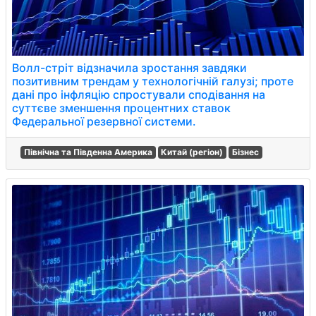
Волл-стріт відзначила зростання завдяки
позитивним трендам у технологічній галузі; проте
дані про інфляцію спростували сподівання на
суттєве зменшення процентних ставок
Федеральної резервної системи.
Північна та Південна Америка
Китай (регіон)
Бізнес