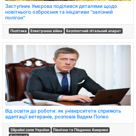
Заступник Умєрова поділився деталями щодо
новітнього озброєння та ініціативи "залізний
полігон"
Політика
Електронна війна
Безпілотний літальний апарат
Від освіти до роботи: як університети сприяють
адаптації ветеранів, розповів Вадим Попко
Збройні сили України
Північна та Південна Америка