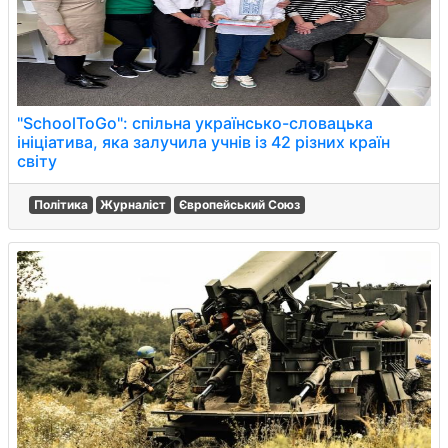
"SchoolToGo": спільна українсько-словацька
ініціатива, яка залучила учнів із 42 різних країн
світу
Політика
Журналіст
Європейський Союз