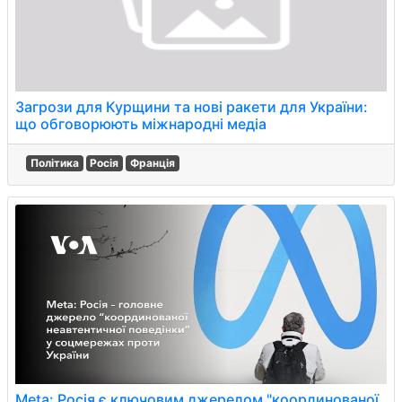
Загрози для Курщини та нові ракети для України:
що обговорюють міжнародні медіа
Політика
Росія
Франція
Meta: Росія є ключовим джерелом "координованої