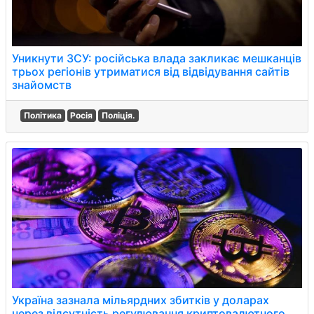
Уникнути ЗСУ: російська влада закликає мешканців
трьох регіонів утриматися від відвідування сайтів
знайомств
Політика
Росія
Поліція.
Україна зазнала мільярдних збитків у доларах
через відсутність регулювання криптовалютного