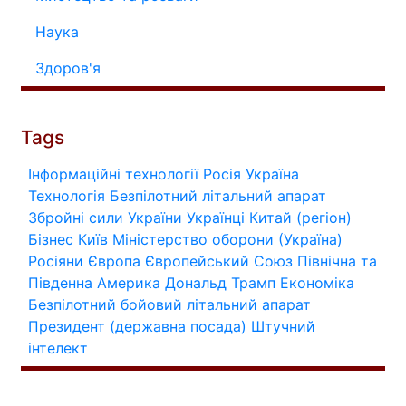
Наука
Здоров'я
Tags
Інформаційні технології
Росія
Україна
Технологія
Безпілотний літальний апарат
Збройні сили України
Українці
Китай (регіон)
Бізнес
Київ
Міністерство оборони (Україна)
Росіяни
Європа
Європейський Союз
Північна та
Південна Америка
Дональд Трамп
Економіка
Безпілотний бойовий літальний апарат
Президент (державна посада)
Штучний
інтелект