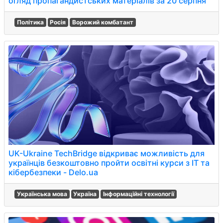
огляд пропагандистських матеріалів за 20 серпня
Політика
Росія
Ворожий комбатант
UK-Ukraine TechBridge відкриває можливість для
українців безкоштовно пройти освітні курси з ІТ та
кібербезпеки - Delo.ua
Українська мова
Україна
Інформаційні технології