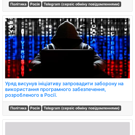
Політика
Росія
Telegram (сервіс обміну повідомленнями)
Уряд висунув ініціативу запровадити заборону на
використання програмного забезпечення,
розробленого в Росії.
Політика
Росія
Telegram (сервіс обміну повідомленнями)