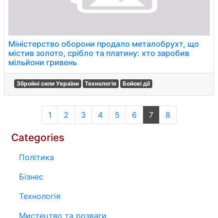
Міністерство оборони продало металобрухт, що
містив золото, срібло та платину: хто заробив
мільйони гривень
Збройні сили України
Технологія
Бойові дії
1
2
3
4
5
6
7
8
Categories
Політика
Бізнес
Технологія
Мистецтво та розваги