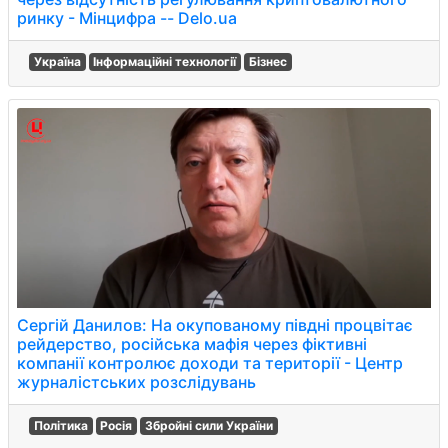
ринку - Мінцифра -- Delo.ua
Україна
Інформаційні технології
Бізнес
Сергій Данилов: На окупованому півдні процвітає
рейдерство, російська мафія через фіктивні
компанії контролює доходи та території - Центр
журналістських розслідувань
Політика
Росія
Збройні сили України