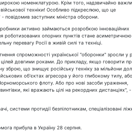
 широкою номенклатурою. Крім того, надзвичайно важл
 військової техніки! Особливо підкреслюю, що це
" - повідомив заступник міністра оборони.
виробники активно займаються розробкою інноваційних
ня роботизованих опорних пунктів стане асиметричною
ьну перевагу Росії в живій силі та техніці.
нення спроможності української "оборонки" зросли у р
х цілей довгими роками. До прикладу, якщо говорити п
ну зброю, що знищує російську техніку за мільйони дол
о військових об'єктах агресора у його глибокому тилу, аб
 Чорноморського флоту. Або про нові засоби ураження,
интівки, які вражають цілі на рекордних дистанціях", -
чі, системи протидії безпілотникам, спеціалізовані ліж
мога прибула в Україну 28 серпня.