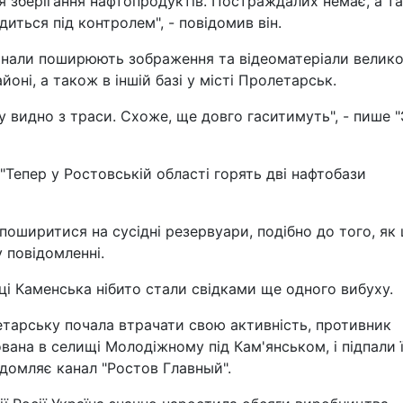
я зберігання нафтопродуктів. Постраждалих немає, а т
иться під контролем", - повідомив він.
канали поширюють зображення та відеоматеріали велико
оні, а також в іншій базі у місті Пролетарськ.
у видно з траси. Схоже, ще довго гаситимуть", - пише 
 "Тепер у Ростовській області горять дві нафтобази
поширитися на сусідні резервуари, подібно до того, як 
у повідомленні.
ці Каменська нібито стали свідками ще одного вибуху.
летарську почала втрачати свою активність, противник
вана в селищі Молодіжному під Кам'янськом, і підпали ї
ідомляє канал "Ростов Главный".