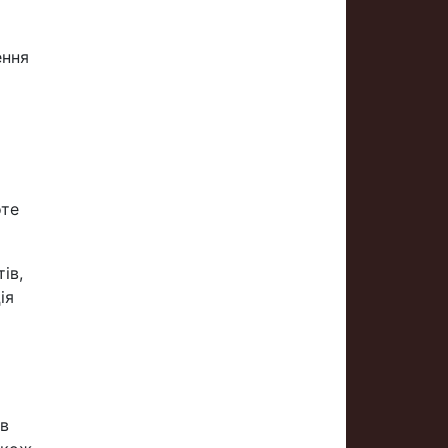
ення
оте
ів,
ія
ав