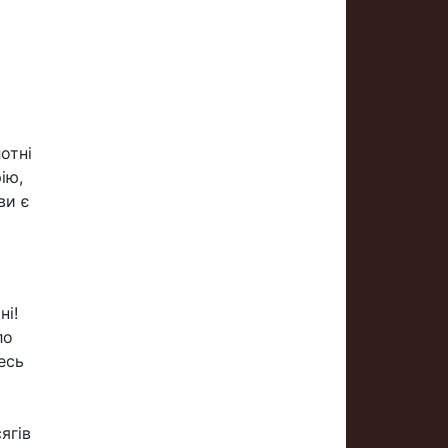
отні
ію,
ви є
ні!
ло
есь
ягів