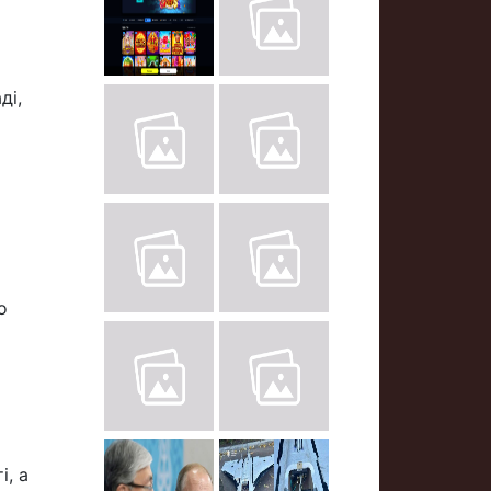
ді,
о
і, а