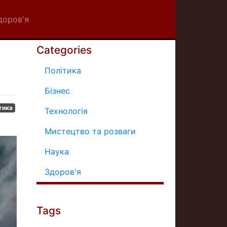
доров'я
Categories
Політика
Бізнес
тика
Технологія
Мистецтво та розваги
Наука
Здоров'я
Tags