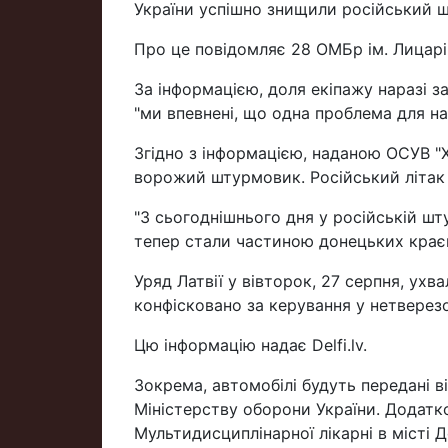
України успішно знищили російський 
Про це повідомляє 28 ОМБр ім. Лицар
За інформацією, доля екіпажу наразі з
"ми впевнені, що одна проблема для наш
Згідно з інформацією, наданою ОСУВ "
ворожий штурмовик. Російський літак 
"З сьогоднішнього дня у російській шт
тепер стали частиною донецьких краєви
Уряд Латвії у вівторок, 27 серпня, ухв
конфісковано за керування у нетверезо
Цю інформацію надає Delfi.lv.
Зокрема, автомобілі будуть передані в
Міністерству оборони України. Додатк
Мультидисциплінарної лікарні в місті 