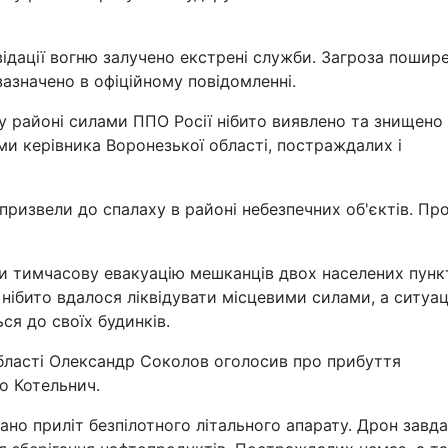
відації вогню залучено екстрені служби. Загроза пошир
 зазначено в офіційному повідомленні.
 районі силами ППО Росії нібито виявлено та знищено
ами керівника Воронезької області, постраждалих і
призвели до спалаху в районі небезпечних об'єктів. Пр
 тимчасову евакуацію мешканців двох населених пункт
 нібито вдалося ліквідувати місцевими силами, а ситуац
ся до своїх будинків.
області Олександр Соколов оголосив про прибуття
то Котельнич.
но приліт безпілотного літального апарату. Дрон завд