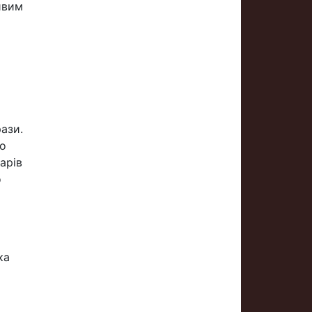
ивим
ази.
ро
арів
о
ка