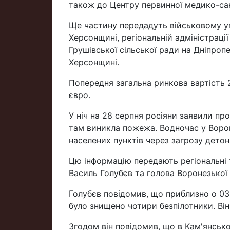
також до Центру первинної медико-сані
Ще частину передадуть військовому у
Херсонщині, регіональній адміністраці
Грушівської сільської ради на Дніпро
Херсонщині.
Попередня загальна ринкова вартість 20
євро.
У ніч на 28 серпня росіяни заявили про
там виникла пожежа. Водночас у Ворон
населених пунктів через загрозу детона
Цю інформацію передають регіональні 
Василь Голубєв та голова Воронезької 
Голубєв повідомив, що приблизно о 03
було знищено чотири безпілотники. Він
Згодом він повідомив, що в Кам'янськ