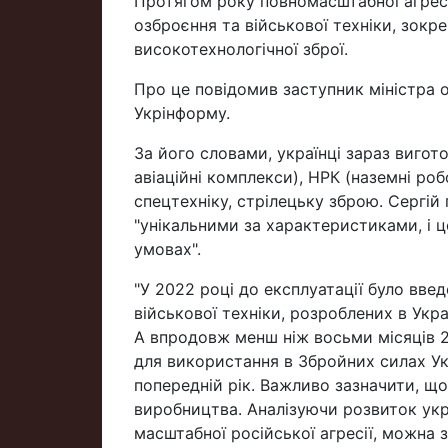
Протягом року повномасштабної агресі
озброєння та військової техніки, зокр
високотехнологічної зброї.
Про це повідомив заступник міністра 
Укрінформу.
За його словами, українці зараз вигот
авіаційні комплекси), НРК (наземні ро
спецтехніку, стрілецьку зброю. Сергій
"унікальними за характеристиками, і 
умовах".
"У 2022 році до експлуатації було вве
військової техніки, розроблених в Укра
А впродовж менш ніж восьми місяців 2
для використання в Збройних силах Укр
попередній рік. Важливо зазначити, щ
виробництва. Аналізуючи розвиток укр
масштабної російської агресії, можна 