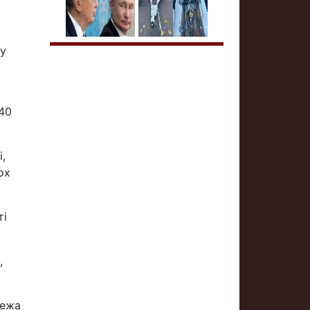
ту
640
,
ох
ті
,
жежа