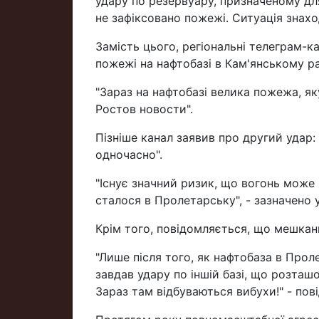
удару по резервуару, призначеному дл
не зафіксовано пожежі. Ситуація знаход
Замість цього, регіональні телеграм-
пожежі на нафтобазі в Кам'янському рай
"Зараз на нафтобазі велика пожежа, як
Ростов новости".
Пізніше канал заявив про другий удар:
одночасно".
"Існує значний ризик, що вогонь може 
сталося в Пролетарську", - зазначено 
Крім того, повідомляється, що мешкан
"Лише після того, як нафтобаза в Про
завдав удару по іншій базі, що розташо
Зараз там відбуваються вибухи!" - пов