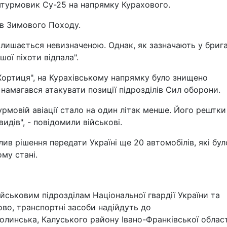
штурмовик Су-25 на напрямку Курахового.
ів Зимового Походу.
алишається невизначеною. Однак, як зазначають у брига
ої піхоти відпала".
Хортиця", на Курахівському напрямку було знищено
намагався атакувати позиції підрозділів Сил оборони.
урмовій авіації стало на один літак менше. Його рештки
дів", - повідомили військові.
алив рішення передати Україні ще 20 автомобілів, які бул
му стані.
ійськовим підрозділам Національної гвардії України та
ово, транспортні засоби надійдуть до
Долинська, Калуського району Івано-Франківської област