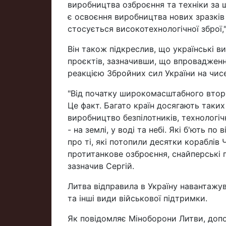
виробництва озброєння та техніки за
є освоєння виробництва нових зразків
стосується високотехнологічної зброї,
Він також підкреслив, що українські 
проєктів, зазначивши, що впроваджен
реакцією Збройних сил України на чисел
"Від початку широкомасштабного вторг
Це факт. Багато країн досягають таки
виробництво безпілотників, технологіч
- на землі, у воді та небі. Які б'ють п
про ті, які потопили десятки кораблів
протитанкове озброєння, снайперські гв
зазначив Сергій.
Литва відправила в Україну навантажува
та інші види військової підтримки.
Як повідомляє Міноборони Литви, допо