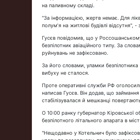
на паливному складі.
"За інформацією, жертв немає. Для лік
полум'я на житлові будівлі відсутня", -
Гусєв повідомив, що у Россошанському
безпілотник авіаційного типу. За слов
руйнувань не зафіксовано.
За його словами, уламки безпілотника 
вибуху не сталося.
Проте оперативні служби РФ оголосили
написав Гусєв. Він додав, що займання
стабілізувалася й мешканці повертають
О 10:00 ранку губернатор Кіровської 
безпілотного літального апарата в міс
"Нещодавно у Котельнич було зафіксова