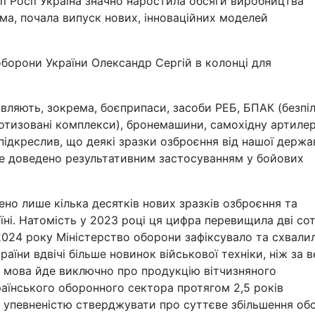
ї Росії Україна значно наростила обсяги виробництва
ема, почала випуск нових, інноваційних моделей
оборони України Олександр Сергій в колонці для
овляють, зокрема, боєприпаси, засоби РЕБ, БПАК (безпіл
ботизовані комплекси), бронемашини, самохідну артилер
 підкреслив, що деякі зразки озброєння від нашої держа
це доведено результативним застосуванням у бойових
дено лише кілька десятків нових зразків озброєння та
їні. Натомість у 2023 році ця цифра перевищила дві сот
024 року Міністерство оборони зафіксувало та схвали
аїни вдвічі більше новинок військової техніки, ніж за в
о мова йде виключно про продукцію вітчизняного
аїнського оборонного сектора протягом 2,5 років
з упевненістю стверджувати про суттєве збільшення обс