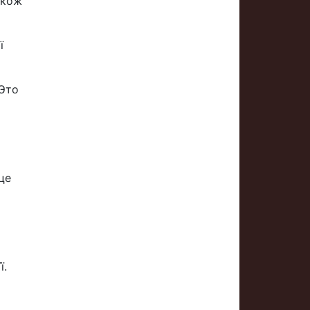
акож
ї
"Это
це
ї.