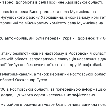
тарної допомоги в селі Пісочине Харківської області.
правлінню села Виноградове та села Мужиківка на
ї Чугуївського району Харківщини, виконавчому коміте
петровщині та військовому комітету села Мужиківка на
 автомобілів, які були передані Україні, дорівнює 117 
 атаку безпілотників на нафтобазу в Ростовській області
езькій області запроваджена евакуація населення з дв
ції "вибухонебезпечних об'єктів" на другій нафтобазі.
телеграм-канали, а також керівники Ростовської облас
області Олександр Гусєв.
:00 в Ростовській області, за попередньою інформацією
 додав, що жертв серед населення не зафіксовано.
ому районі в результаті удару безпілотника виникла по