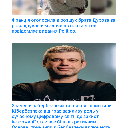
Франція оголосила в розшук брата Дурова за
розслідуванням злочинів проти дітей,
повідомляє видання Politico.
Значення кібербезпеки та основні принципи
Кібербезпека відіграє важливу роль у
сучасному цифровому світі, де захист
інформації стає все більш критичним.
Основні принципи кібербезпеки включають