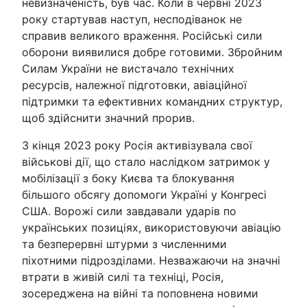
невизначеність, був час. Коли в червні 2023
року стартував наступ, несподіванок не
справив великого враження. Російські сили
оборони виявилися добре готовими. Збройним
Силам України не вистачало технічних
ресурсів, належної підготовки, авіаційної
підтримки та ефективних командних структур,
щоб здійснити значний прорив.
З кінця 2023 року Росія активізувала свої
військові дії, що стало наслідком затримок у
мобілізації з боку Києва та блокування
більшого обсягу допомоги Україні у Конгресі
США. Ворожі сили завдавали ударів по
українських позиціях, використовуючи авіацію
та безперервні штурми з численними
піхотними підрозділами. Незважаючи на значні
втрати в живій силі та техніці, Росія,
зосереджена на війні та поповнена новими