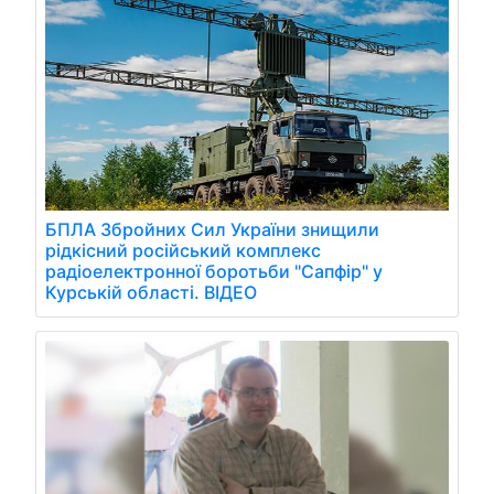
БПЛА Збройних Сил України знищили
рідкісний російський комплекс
радіоелектронної боротьби "Сапфір" у
Курській області. ВІДЕО