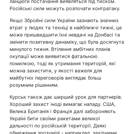
ланцюги постачання виявляться під тиском.
Російські сили можуть розпочати контратаку.
Якщо Збройні сили України зазнають значних
втрат у людях та техніці в найближчі тижні, це
може пришвидшити їхні невдачі на Донбасі та
змінити позитивну динаміку, що була досягнута
минулого тижня. Втілення амбітних планів
окупації може виявитися фатальною
помилкою, тоді як утримання територій, які
можна захистити, у якості важеля для
майбутніх переговорів виглядає більш
розумним рішенням.
Курськ також дає ширший урок для партнерів.
Хороший захист іноді вимагає нападу. США,
Велика Британія і Франція далі забороняють
Україні бити своїми ракетами великої
дальності по російській території. Деякі
обмеження зрозумілі - наприклад, західними