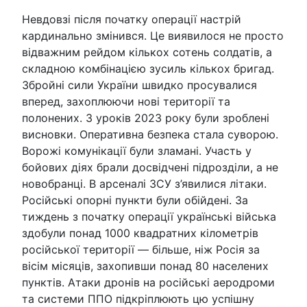
Невдовзі після початку операції настрій
кардинально змінився. Це виявилося не просто
відважним рейдом кількох сотень солдатів, а
складною комбінацією зусиль кількох бригад.
Збройні сили України швидко просувалися
вперед, захоплюючи нові території та
полонених. З уроків 2023 року були зроблені
висновки. Оперативна безпека стала суворою.
Ворожі комунікації були зламані. Участь у
бойових діях брали досвідчені підрозділи, а не
новобранці. В арсеналі ЗСУ з’явилися літаки.
Російські опорні пункти були обійдені. За
тиждень з початку операції українські війська
здобули понад 1000 квадратних кілометрів
російської території — більше, ніж Росія за
вісім місяців, захопивши понад 80 населених
пунктів. Атаки дронів на російські аеродроми
та системи ППО підкріплюють цю успішну