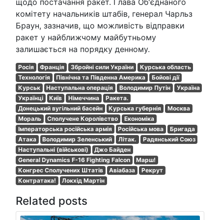
щодо постачання ракет. Глава Об'єднаного
комітету начальників штабів, генерал Чарльз
Браун, зазначив, що можливість відправки
ракет у найближчому майбутньому
залишається на порядку денному.
Росія
Франція
Збройні сили України
Курська область
Технологія
Північна та Південна Америка
Бойові дії
Курськ
Наступальна операція
Володимир Путін
Україна
Українці
Київ
Німеччина
Ракета.
Донецький вугільний басейн
Курська губернія
Москва
Мораль
Сполучене Королівство
Економіка
Імператорська російська армія
Російська мова
Бригада
Атака
Володимир Зеленський
Літак.
Радянський Союз
Наступальні (військові)
Джо Байден
General Dynamics F-16 Fighting Falcon
Марш!
Конгрес Сполучених Штатів
Авіабаза
Рекрут
Контратака!
Локхід Мартін
Related posts