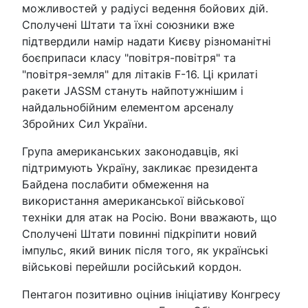
можливостей у радіусі ведення бойових дій.
Сполучені Штати та їхні союзники вже
підтвердили намір надати Києву різноманітні
боєприпаси класу "повітря-повітря" та
"повітря-земля" для літаків F-16. Ці крилаті
ракети JASSM стануть найпотужнішим і
найдальнобійним елементом арсеналу
Збройних Сил України.
Група американських законодавців, які
підтримують Україну, закликає президента
Байдена послабити обмеження на
використання американської військової
техніки для атак на Росію. Вони вважають, що
Сполучені Штати повинні підкріпити новий
імпульс, який виник після того, як українські
військові перейшли російський кордон.
Пентагон позитивно оцінив ініціативу Конгресу