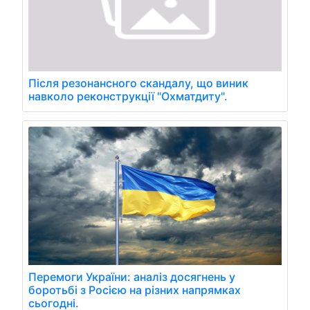
Після резонансного скандалу, що виник
навколо реконструкції "Охматдиту".
Перемоги України: аналіз досягнень у
боротьбі з Росією на різних напрямках
сьогодні.