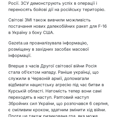
Росії. ЗСУ демонструють успіх в операції і
переносять бойові дії на російську територію.
Світові ЗМІ також вивчили можливість
постачання нових далекобійних ракет для F-16
в Україну з боку США.
Gazeta.ua проаналізувала інформацію,
розміщену в західних засобах масової
інформації.
Вперше з часів Другої світової війни Росія
стала об'єктом нападу. Раніше українці, що
служили в Червоній армії, допомагали
відбивати нацистську агресію під час битви в
Курській області. Натомість тепер вони самі
переходять в наступ. Раптовий наступ
Збройних сил України, що розпочався 6 серпня,
є сміливим кроком, здатним змінити хід війни.
Проте це також ризикована гра, яка може