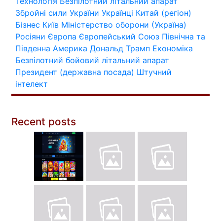
Технологія
Безпілотний літальний апарат
Збройні сили України
Українці
Китай (регіон)
Бізнес
Київ
Міністерство оборони (Україна)
Росіяни
Європа
Європейський Союз
Північна та
Південна Америка
Дональд Трамп
Економіка
Безпілотний бойовий літальний апарат
Президент (державна посада)
Штучний
інтелект
Recent posts