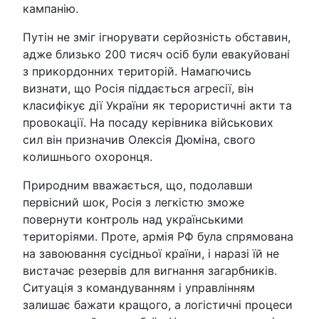
кампанію.
Путін не зміг ігнорувати серйозність обставин,
адже близько 200 тисяч осіб були евакуйовані
з прикордонних територій. Намагючись
визнати, що Росія піддається агресії, він
класифікує дії України як терористичні акти та
провокації. На посаду керівника військових
сил він призначив Олексія Дюміна, свого
колишнього охоронця.
Природним вважається, що, подолавши
первісний шок, Росія з легкістю зможе
повернути контроль над українськими
територіями. Проте, армія РФ була спрямована
на завоювання сусідньої країни, і наразі їй не
вистачає резервів для вигнання загарбників.
Ситуація з командуванням і управлінням
залишає бажати кращого, а логістичні процеси