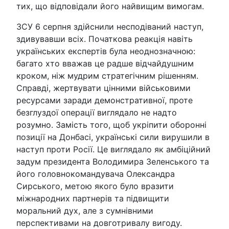
тих, що відповідали його найвищим вимогам.
ЗСУ 6 серпня здійснили несподіваний наступ,
здивувавши всіх. Початкова реакція навіть
українських експертів була неоднозначною:
багато хто вважав це радше відчайдушним
кроком, ніж мудрим стратегічним рішенням.
Справді, жертвувати цінними військовими
ресурсами заради демонстративної, проте
безглуздої операції виглядало не надто
розумно. Замість того, щоб укріпити оборонні
позиції на Донбасі, українські сили вирушили в
наступ проти Росії. Це виглядало як амбіційний
задум президента Володимира Зеленського та
його головнокомандувача Олександра
Сирського, метою якого було вразити
міжнародних партнерів та підвищити
моральний дух, але з сумнівними
перспективами на довготривалу вигоду.