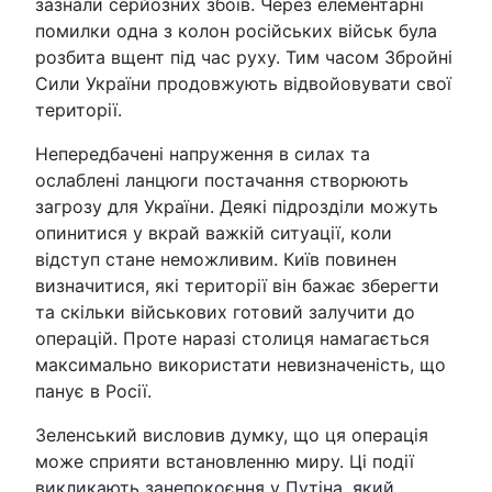
зазнали серйозних збоїв. Через елементарні
помилки одна з колон російських військ була
розбита вщент під час руху. Тим часом Збройні
Сили України продовжують відвойовувати свої
території.
Непередбачені напруження в силах та
ослаблені ланцюги постачання створюють
загрозу для України. Деякі підрозділи можуть
опинитися у вкрай важкій ситуації, коли
відступ стане неможливим. Київ повинен
визначитися, які території він бажає зберегти
та скільки військових готовий залучити до
операцій. Проте наразі столиця намагається
максимально використати невизначеність, що
панує в Росії.
Зеленський висловив думку, що ця операція
може сприяти встановленню миру. Ці події
викликають занепокоєння у Путіна, який,