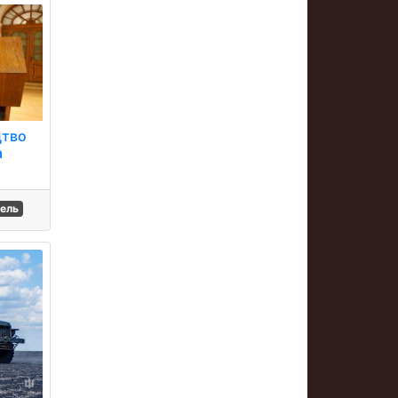
цтво
а
тель