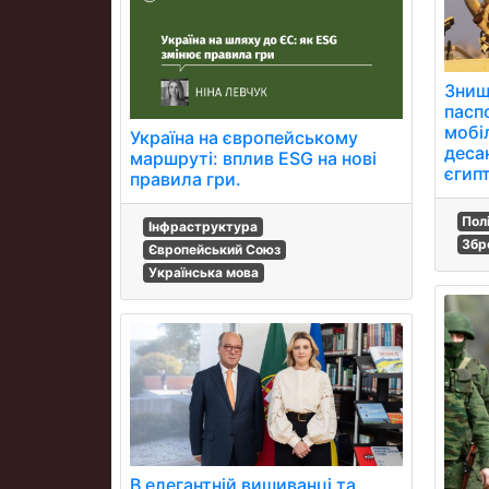
Знищ
пасп
мобіл
Україна на європейському
деса
маршруті: вплив ESG на нові
єгип
правила гри.
Пол
Інфраструктура
Збр
Європейський Союз
Українська мова
В елегантній вишиванці та