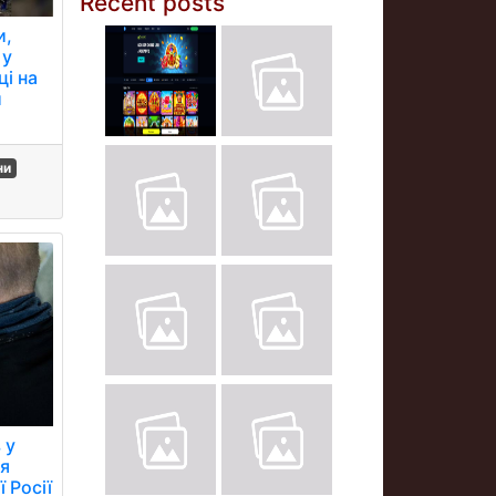
Recent posts
и,
 у
ці на
и
ни
 у
ля
ї Росії