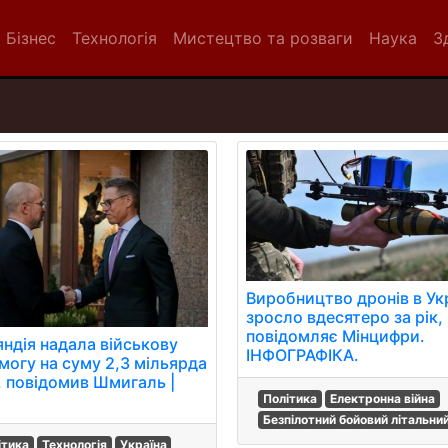
Бізнес
Технологія
Мистецтво та розваги
Наука
З
Виробництво дронів в Укр
зросло вдесятеро за рік,
повідомляє Мінцифри.
яндія надала військову
ІНФОГРАФІКА.
могу на суму 2,3 мільярда
, повідомив Шмигаль |
Політика
Електронна війна
Безпілотний бойовий літальни
ітика
Технологія
Україна