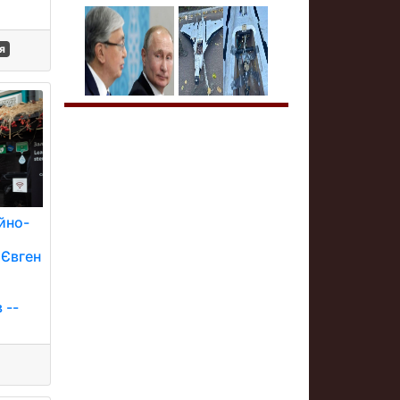
я
йно-
 Євген
 --