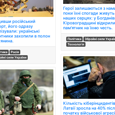
Герої залишаються з нам
поки їхні спогади живуть
наших серцях: у Богданів
ивши російський
Кіровоградщині відкрил
орт, його одразу
пам'ятник на їхню честь.
ізували: українські
нтники захопили в полон
Політика
Збройні сили Украї
тянина.
Технологія
ітика
Росія
ойні сили України
Кількість кіберінцидентів
Латвії зросла на 40% піс
початку військової агресі