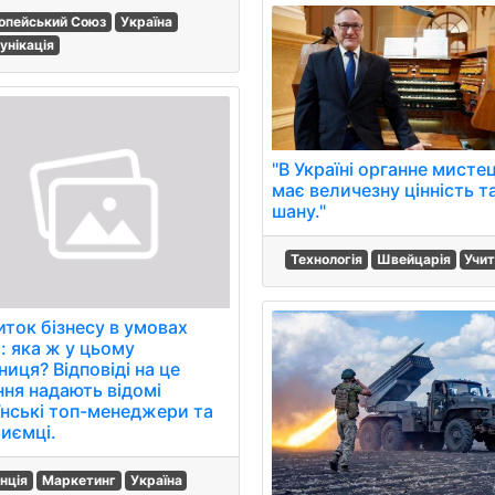
опейський Союз
Україна
унікація
"В Україні органне мисте
має величезну цінність т
шану."
Технологія
Швейцарія
Учи
иток бізнесу в умовах
: яка ж у цьому
иця? Відповіді на це
ння надають відомі
їнські топ-менеджери та
риємці.
нція
Маркетинг
Україна