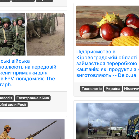
Підприємство в
Кіровоградській області
ські війська
займається переробкою
новлюють на передовій
каштанів: які продукти з 
кени-приманки для
виготовляють -- Delo.ua
ів FPV, повідомляє The
raph.
Технологія
Україна
Німечч
нологія
Електронна війна
йні сили Росії