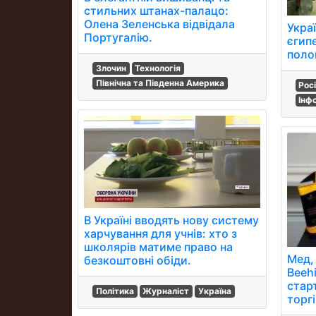
стильних штанах-палацо:
Олена Зеленська відвідала
Укра
Португалію.
єгип
поло
Злочин
Технологія
Північна та Південна Америка
Рос
Інф
В Україні вводять нову систему
харчування для учнів: хто з
школярів матиме право на
Мед, 
безкоштовні обіди.
Beehi
стар
Політика
Журналіст
Україна
торгі