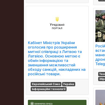
Кабінет Міністрів України
Росій
оголосив про розширення
вста
митної співпраці з Литвою та
мане
Латвією. Основною метою є
дрон
обмін інформацією та
Teleg
зменшення можливостей
обходу санкцій, накладених на
російські товари.
Тех
Збро
Європейський Союз
Україна
Інформаційні технології