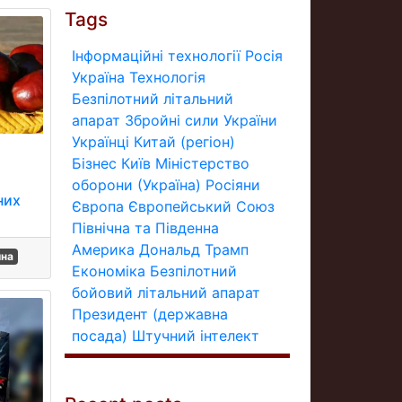
Tags
Інформаційні технології
Росія
Україна
Технологія
Безпілотний літальний
апарат
Збройні сили України
Українці
Китай (регіон)
Бізнес
Київ
Міністерство
оборони (Україна)
Росіяни
них
Європа
Європейський Союз
Північна та Південна
Америка
Дональд Трамп
ина
Економіка
Безпілотний
бойовий літальний апарат
Президент (державна
посада)
Штучний інтелект