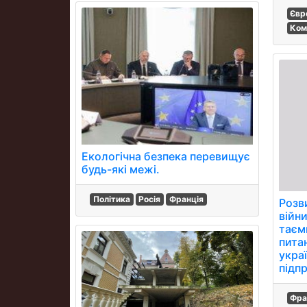
Євр
Ком
Екологічна безпека перевищує
будь-які межі.
Політика
Росія
Франція
Розв
війни
таємн
пита
укра
підп
Фра