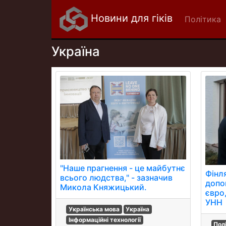
Новини для гіків
Політика
Україна
"Наше прагнення - це майбутнє
Фінл
всього людства," - зазначив
допо
Микола Княжицький.
євро
УНН
Українська мова
Україна
Інформаційні технології
Пол