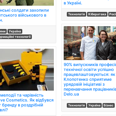
в Україні.
їнські солдати захопили
Технологія
Кібератака
Росі
етського військового в
н.
іяни
Україна
ормаційні технології
90% випускників професі
технічної освіти успішно
працевлаштовуються: як
Клопотенко сприятиме
урядовій ініціативі з
перенавчання працівників
Delo.ua
мелодії та чарівність
ve Cosmetics. Як відбувся
т бренду в роздрібній
Технологія
Україна
Бізнес
влі?