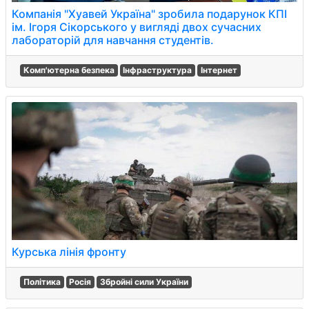
Компанія "Хуавей Україна" зробила подарунок КПІ
ім. Ігоря Сікорського у вигляді двох сучасних
лабораторій для навчання студентів.
Комп'ютерна безпека
Інфраструктура
Інтернет
Курська лінія фронту
Політика
Росія
Збройні сили України