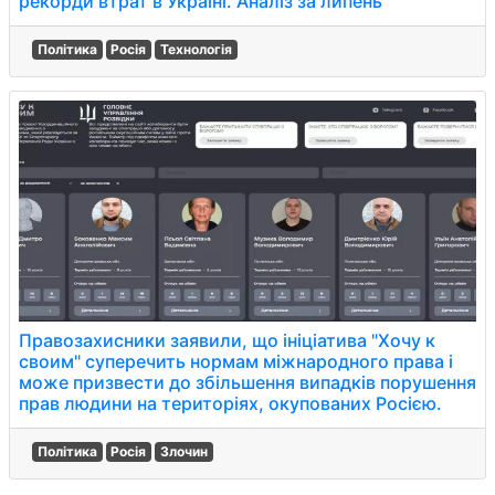
рекорди втрат в Україні. Аналіз за липень
Політика
Росія
Технологія
Правозахисники заявили, що ініціатива "Хочу к
своим" суперечить нормам міжнародного права і
може призвести до збільшення випадків порушення
прав людини на територіях, окупованих Росією.
Політика
Росія
Злочин