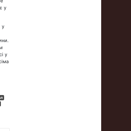
ше
є у
 у
ини.
им
і у
сіма
ал