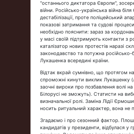
"останнього диктатора Європи", зосер
війни. Російсько-українська війна бі
дестабілізації, проте поліцейський ап
показові затримання та судові процес
необхідно пояснити: зараз за кордонам
у масі своїй підтримують контакти з 
каталізатор нових протестів наразі скл
законодавство та потужна російсько-б
Лукашенка всередині країни.
Відтак вкрай сумнівно, що протягом на
спроможні кинути виклик Лукашенку (
заочні вироки про позбавлення волі на
Білорусі не зможуть). Статисти на вибо
визначальної ролі. Заміна Лідії Єрмош
носить ритуальний характер, вона не п
Згадаємо і про сезонний фактор. Плош
кандидатів у президенти, відбулася у 