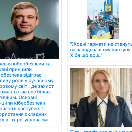
"Жодні гармати не станут
на заваді нашому виступу.
Хіба що дощ."
чення кібербезпеки та
овні принципи
рбезпека відіграє
ливу роль у сучасному
овому світі, де захист
рмації стає все більш
тичним. Основні
нципи кібербезпеки
чають наступне: 1.
ористання складних
лів і їх регулярна зм
П'ять етапів для зміцненн