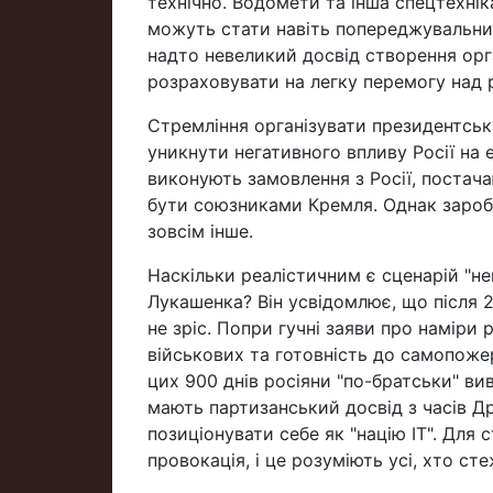
технічно. Водомети та інша спецтехні
можуть стати навіть попереджувальни
надто невеликий досвід створення орга
розраховувати на легку перемогу над
Стремління організувати президентсь
уникнути негативного впливу Росії на е
виконують замовлення з Росії, постача
бути союзниками Кремля. Однак заробля
зовсім інше.
Наскільки реалістичним є сценарій "не
Лукашенка? Він усвідомлює, що після 
не зріс. Попри гучні заяви про наміри
військових та готовність до самопоже
цих 900 днів росіяни "по-братськи" ви
мають партизанський досвід з часів Др
позиціонувати себе як "націю ІТ". Для
провокація, і це розуміють усі, хто с