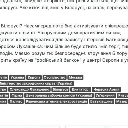
 не ідеальні, швидше жевріють, ніж розвиваються, що ли
лорусі. Але ключ від змін у Білорусі, на жаль, перебува
 Білорусі? Насамперед потрібно активізувати співпрацю
джувати позиції. Білоруським демократичним силам,
деться консолідуватися для захисту інтересів Батьківщ
обом Лукашенка: чим більше буде стилю "мілітері", т
подій. Маємо розуміти: безпосереднє втручання Білорус
рить країну на "російський балкон" у центрі Європи з у
утін
Україна
Європа
Суспільство
Москва
іністерство закордонних справ (Україна)
тво
Олександр Лукашенко
Білорусь
Диктатор.
Червона Армія
атія
Фірма
Центральна виборча комісія (Україна)
Ув'язнення
Риту
міка
Паливо
Рівненська атомна електростанція
Батьківщина
Мазир