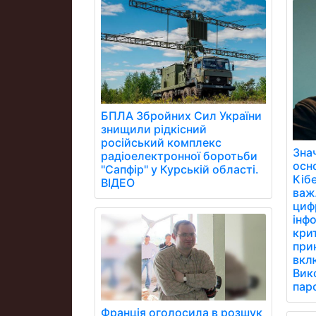
БПЛА Збройних Сил України
знищили рідкісний
російський комплекс
Зна
радіоелектронної боротьби
осн
"Сапфір" у Курській області.
Кібе
ВІДЕО
важ
цифр
інфо
кри
при
вклю
Вик
паро
Франція оголосила в розшук