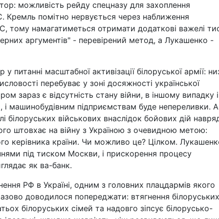
тор: можливість рейду спецназу для захоплення
С. Кремль помітно нервується через наближення
АЕС, тому намагатиметься отримати додаткові важелі ти
дерних аргументів" - перевірений метод, а Лукашенко -
 питанні масштабної активізації білоруської армії: ни
мисловості перебуває у зоні досяжності української
м зараз є відсутність стану війни, в іншому випадку і
і машинобудівним підприємствам буде непереливки. А
лі білоруських військових внаслідок бойових дій навря
ого штовхає на війну з Україною з очевидною метою:
го керівника країни. Чи можливо це? Цілком. Лукашенк
нями під тиском Москви, і прискорення процесу
глядає як ва-банк.
ння РФ в Україні, одним з головних плацдармів якого
оразово доводилося попереджати: втягнення білоруськи
атьох білоруських сімей та надовго зіпсує білорусько-