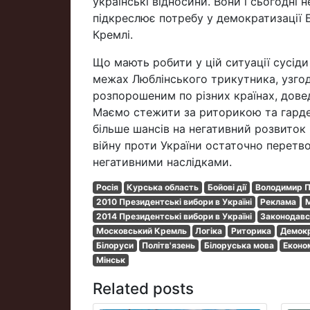
українські відносини. Вони і сьогодні
підкреслює потребу у демократизації Бі
Кремлі.
Що мають робити у цій ситуації сусіди
межах Люблінського трикутника, узго
розпорошеним по різних країнах, дове
Маємо стежити за риторикою та гардер
більше шансів на негативний розвиток 
війну проти України остаточно перетво
негативними наслідками.
Росія
Курська область
Бойові дії
Володимир П
2010 Президентські вибори в Україні
Реклама
М
2014 Президентські вибори в Україні
Законодавс
Московський Кремль
Логіка
Риторика
Демокр
Білоруси
Політв'язень
Білоруська мова
Еконо
Мінськ
Related posts