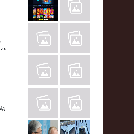
е
ких
від