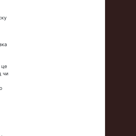
ску
зка
 це
д чи
о
х