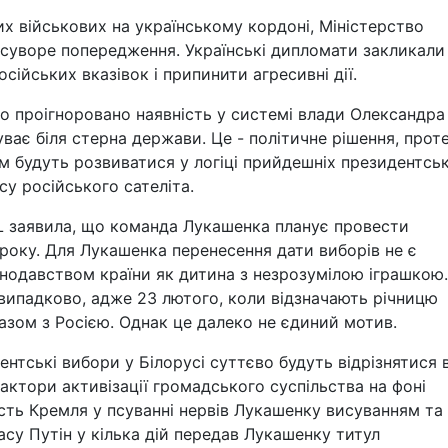
х військових на українському кордоні, Міністерство
 суворе попередження. Українські дипломати закликали
сійських вказівок і припинити агресивні дії.
ло проігноровано наявність у системі влади Олександра
ває біля стерна держави. Це - політичне рішення, прот
ом будуть розвиватися у логіці прийдешніх президентсь
усу російського сателіта.
L заявила, що команда Лукашенка планує провести
року. Для Лукашенка перенесення дати виборів не є
онодавством країни як дитина з незрозумілою іграшкою.
випадково, адже 23 лютого, коли відзначають річницю
азом з Росією. Однак це далеко не єдиний мотив.
тські вибори у Білорусі суттєво будуть відрізнятися 
актори активізації громадського суспільства на фоні
ність Кремля у псуванні нервів Лукашенку висуванням та
асу Путін у кілька дій передав Лукашенку титул