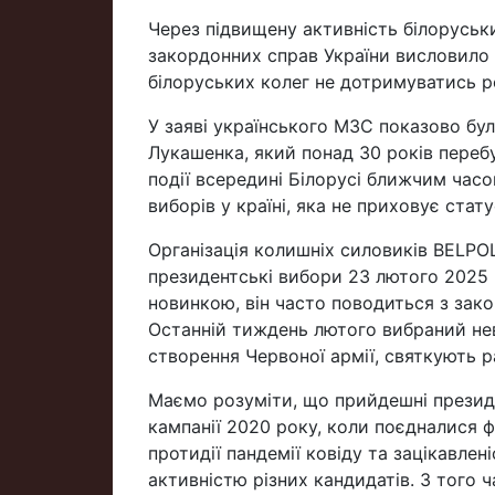
Через підвищену активність білоруськи
закордонних справ України висловило
білоруських колег не дотримуватись ро
У заяві українського МЗС показово бу
Лукашенка, який понад 30 років перебу
події всередині Білорусі ближчим час
виборів у країні, яка не приховує стат
Організація колишніх силовиків BELPO
президентські вибори 23 лютого 2025 
новинкою, він часто поводиться з зак
Останній тиждень лютого вибраний не
створення Червоної армії, святкують р
Маємо розуміти, що прийдешні президен
кампанії 2020 року, коли поєдналися ф
протидії пандемії ковіду та зацікавле
активністю різних кандидатів. З того ч