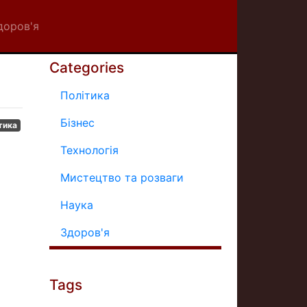
доров'я
Categories
Політика
Бізнес
тика
Технологія
Мистецтво та розваги
Наука
Здоров'я
Tags