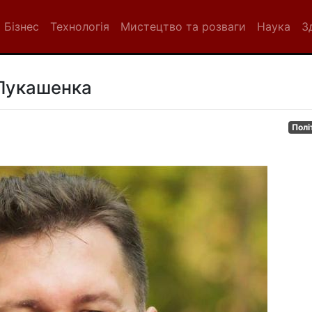
Бізнес
Технологія
Мистецтво та розваги
Наука
З
Лукашенка
Полі