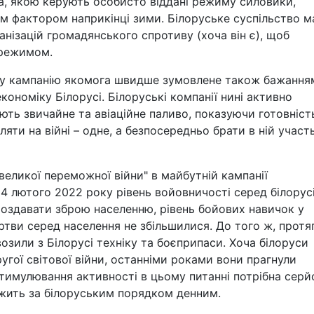
ка, якою керують особисто віддані режиму силовики,
м фактором наприкінці зими. Білоруське суспільство м
нізацій громадянського спротиву (хоча він є), щоб
 режимом.
ку кампанію якомога швидше зумовлене також бажання
кономіку Білорусі. Білоруські компанії нині активно
ють звичайне та авіаційне паливо, показуючи готовніст
ти на війні – одне, а безпосередньо брати в ній участь
великої переможної війни" в майбутній кампанії
24 лютого 2022 року рівень войовничості серед білорус
 роздавати зброю населенню, рівень бойових навичок у
ртви серед населення не збільшилися. До того ж, протя
возили з Білорусі техніку та боєприпаси. Хоча білоруси
угої світової війни, останніми роками вони прагнули
 стимулювання активності в цьому питанні потрібна серй
тежить за білоруським порядком денним.