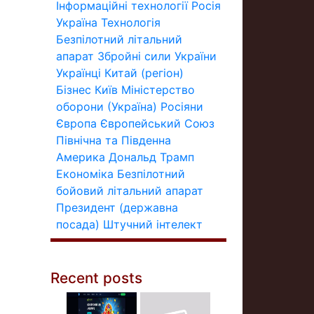
Інформаційні технології
Росія
Україна
Технологія
Безпілотний літальний
апарат
Збройні сили України
Українці
Китай (регіон)
Бізнес
Київ
Міністерство
оборони (Україна)
Росіяни
Європа
Європейський Союз
Північна та Південна
Америка
Дональд Трамп
Економіка
Безпілотний
бойовий літальний апарат
Президент (державна
посада)
Штучний інтелект
Recent posts