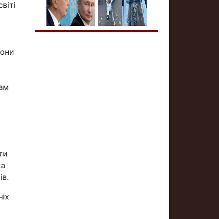
віті
вони
там
ти
ка
ів.
ніх