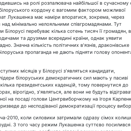
едившись на ролі розпалювача найбільшої в сучасному с
ля білоруського кордону є вагомим фактором можливої
арат Лукашенка має наміри впоратися, зокрема, через
и над мінімально нелояльними співгромадянами. Тут
и Білорусі перебуває кілька сотень тисяч її громадян, 
родичами та друзями всередині країни, однак уявити
адно. Значна кількість політичних в'язнів, драконівське
ілоруська пропаганда не дають підняти голову опонен
ступних місяців у Білорусі з'являться кандидати,
лідери білоруських демократичних сил мають у пасиві
 кілька президентських каденцій, тому повернутися до
рах, вірогідно, з'являться, але вони не будуть відіграва
иної на посаді голови Центрвиборчкому на Ігоря Карпен
ризведе до несподіваної демократизації процесу вибор
ча-2010, коли силовики затримали одразу сімох колиш
грудні. З того часу режим Лукашенка суттєво посилився