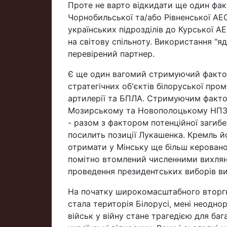
Проте не варто відкидати ще один фак
Чорнобильської та/або Рівненської АЕ
українських підрозділів до Курської 
на світову спільноту. Використання "я
перевірений партнер.
Є ще один вагомий стримуючий фактор у
стратегічних об'єктів білоруської про
артилерії та БПЛА. Стримуючим факторо
Мозирському та Новополоцькому НПЗ, 
- разом з фактором потенційної загибе
посилить позиції Лукашенка. Кремль й
отримати у Мінську ще більш керовано
помітно втомлений численними вихлян
проведення президентських виборів ви
На початку широкомасштабного вторгне
стала територія Білорусі, мені неодн
військ у війну стане трагедією для баг