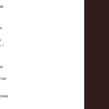
ає
м
ь
 –
ів
гом
озна