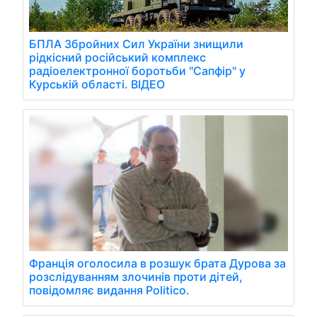
БПЛА Збройних Сил України знищили
рідкісний російський комплекс
радіоелектронної боротьби "Сапфір" у
Курській області. ВІДЕО
Франція оголосила в розшук брата Дурова за
розслідуванням злочинів проти дітей,
повідомляє видання Politico.