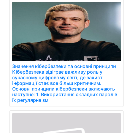
Значення кібербезпеки та основні принципи
Кібербезпека відіграє важливу роль у
сучасному цифровому світі, де захист
інформації стає все більш критичним.
Основні принципи кібербезпеки включають
наступне: 1. Використання складних паролів і
їх регулярна зм