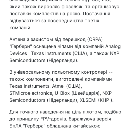
який також виробляє фюзеляжі та організовує
поставки комплектів на росію. Постачання
відбувається за посередництва третіх
компаній.
Антена з захистом від перешкод (CRPA)
"Гербери" оснащена чіпами від компаній Analog
Devices і Texas Instruments (США), а також NXP
Semiconductors (Нідерланди).
В універсальному польотному контролері --
також компоненти, виготовлені компаніями
Texas Instruments, Atmel (США),
STMicroelectronics, U-Blox (Швейцарія), NXP
Semiconductors (Нідерланди), XLSEMI (КНР ).
Для точного наведення на ціль пілотом, подібно
до принципу FPV-дронів, баражуюча версія
БпЛА "Гербера" обладнана китайською