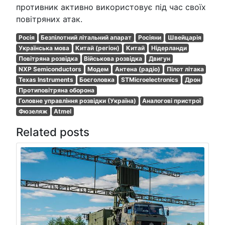
противник активно використовує під час своїх
повітряних атак.
Росія
Безпілотний літальний апарат
Росіяни
Швейцарія
Українська мова
Китай (регіон)
Китай
Нідерланди
Повітряна розвідка
Військова розвідка
Двигун
NXP Semiconductors
Модем
Антена (радіо)
Пілот літака
Texas Instruments
Боєголовка
STMicroelectronics
Дрон
Протиповітряна оборона
Головне управління розвідки (Україна)
Аналогові пристрої
Фюзеляж
Atmel
Related posts