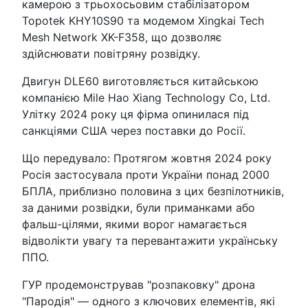
камерою з трьохосьовим стабілізатором
Topotek KHY10S90 та модемом Xingkai Tech
Mesh Network XK-F358, що дозволяє
здійснювати повітряну розвідку.
Двигун DLE60 виготовляється китайською
компанією Mile Hao Xiang Technology Co, Ltd.
Улітку 2024 року ця фірма опинилася під
санкціями США через поставки до Росії.
Що передувало: Протягом жовтня 2024 року
Росія застосувала проти України понад 2000
БПЛА, приблизно половина з цих безпілотників,
за даними розвідки, були приманками або
фальш-цілями, якими ворог намагається
відволікти увагу та перевантажити українську
ППО.
ГУР продемонстрував "розпаковку" дрона
"Пародія" — одного з ключових елементів, які