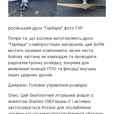
російський дрон "Гербера" фото ГУР
Попри те, що росіяни виготовляють дрон
"Гербера" з найпростіших матеріалів, цей БпЛА
містить іноземні компоненти, може нести
бойову частину як камікадзе та проводити
радіоелектронну розвідку, зокрема для
виявлення позицій ППО та фіксації влучань
інших ударних дронів.
Джерело: Головне управління розвідки
Опис: Цей безпілотний літальний апарат є
аналогом Shahed-136/Герань-2 і активно
застосовується Росією для послаблення
української системи протиповітряної оборони.