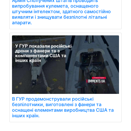
Армія Сполучених Штатів проводить
випробування кулемета, оснащеного
штучним інтелектом, здатного самостійно
виявляти і знищувати безпілотні літальні
апарати.
В ГУР продемонстрували російські
безпілотники, виготовлені з фанери та
оснащені елементами виробництва США та
інших країн.