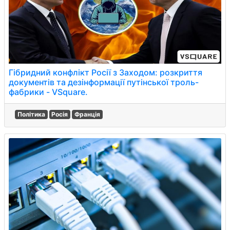
Гібридний конфлікт Росії з Заходом: розкриття
документів та дезінформації путінської троль-
фабрики - VSquare.
Політика
Росія
Франція