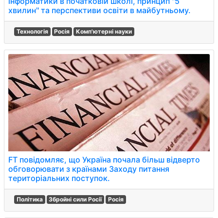
інформатики в початковій школі, принцип ''5
хвилин'' та перспективи освіти в майбутньому.
Технологія
Росія
Комп'ютерні науки
FT повідомляє, що Україна почала більш відверто
обговорювати з країнами Заходу питання
територіальних поступок.
Політика
Збройні сили Росії
Росія