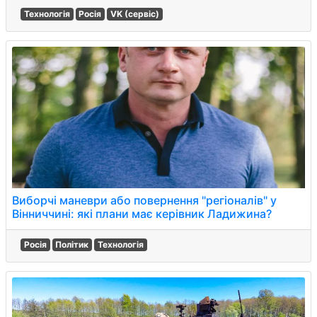
Технологія
Росія
VK (сервіс)
Виборчі маневри або повернення "регіоналів" у
Вінниччині: які плани має керівник Ладижина?
Росія
Політик
Технологія