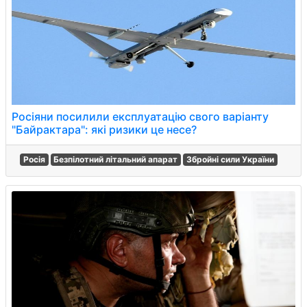
Росіяни посилили експлуатацію свого варіанту
"Байрактара": які ризики це несе?
Росія
Безпілотний літальний апарат
Збройні сили України