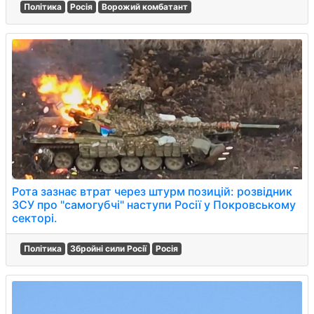
Політика
Росія
Ворожий комбатант
Рота зазнає втрат через штурм позицій: розвідник
ЗСУ про "самогубчі" наступи Росії у Покровському
секторі.
Політика
Збройні сили Росії
Росія