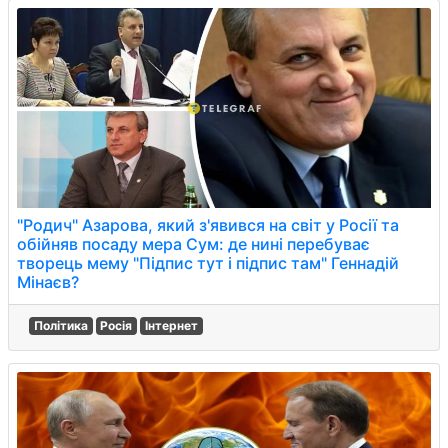
"Родич" Азарова, який з'явився на світ у Росії та
обійняв посаду мера Сум: де нині перебуває
творець мему "Підпис тут і підпис там" Геннадій
Мінаєв?
Політика
Росія
Інтернет