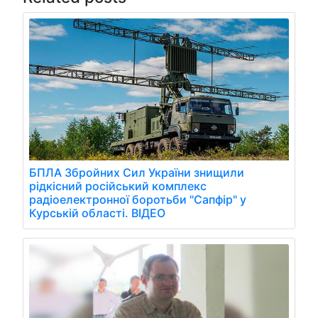
БПЛА Збройних Сил України знищили
рідкісний російський комплекс
радіоелектронної боротьби "Сапфір" у
Курській області. ВІДЕО