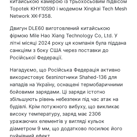
китайською камерою із трьохосьовим підвісом
Topotek KHY10S90 і модемом Xingkai Tech Mesh
Network XK-F358.
Двигун DLE60 виготовлений китайською
фірмою Mile Hao Xiang Technology Co, Ltd. У
літні місяці 2024 року ця компанія була піддана
санкціям з боку США через поставки до
Російської Федерації.
Нагадуємо, що Російська Федерація активно
використовує безпілотники Shahed-136 для
нападів на Україну, оснащені термобаричними
бойовими зарядами. Ці заряди істотно
збільшують рівень небезпеки під час атак на
будівлі. Крім потужного вибуху, що викликає
високу температуру, заряд має 2306
уражаючих елементів у вигляді кульок
діаметром 9 мм, що додатково посилює його
руйнівний ефект.