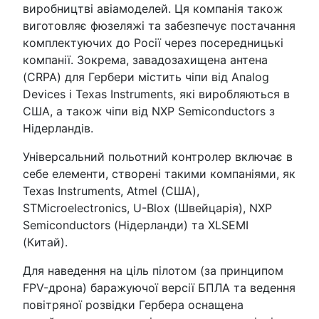
виробництві авіамоделей. Ця компанія також
виготовляє фюзеляжі та забезпечує постачання
комплектуючих до Росії через посередницькі
компанії. Зокрема, завадозахищена антена
(CRPA) для Гербери містить чіпи від Analog
Devices і Texas Instruments, які виробляються в
США, а також чіпи від NXP Semiconductors з
Нідерландів.
Універсальний польотний контролер включає в
себе елементи, створені такими компаніями, як
Texas Instruments, Atmel (США),
STMicroelectronics, U-Blox (Швейцарія), NXP
Semiconductors (Нідерланди) та XLSEMI
(Китай).
Для наведення на ціль пілотом (за принципом
FPV-дрона) баражуючої версії БПЛА та ведення
повітряної розвідки Гербера оснащена