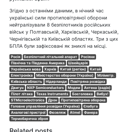
Згідно з останніми даними, в нічний час
українські сили протиповітряної оборони
нейтралізували 8 безпілотників російських
військ у Полтавській, Харківській, Черкаській,
Чернігівській та Київській областях. Три з цих
БПЛА були зафіксовані як зниклі на місці.
Росія
Безпілотний літальний апарат
Росіяни
Північна та Південна Америка
Швейцарія
Українська мова
Харків
Китай (регіон)
Китай
Електроніка
Міністерство оборони (Україна)
Міліметр.
Київська область
Нідерланди
Повітряна розвідка
Двигун
NXP Semiconductors
Модем
Антена (радіо)
Пілот літака
Texas Instruments
Боєголовка
Вибух!
STMicroelectronics
Дрон
Протиповітряна оборона
Головне управління розвідки (Україна)
Єлабуга
Аналогові пристрої
Фюзеляж
Atmel
Фанера
Термобарична зброя
Related posts