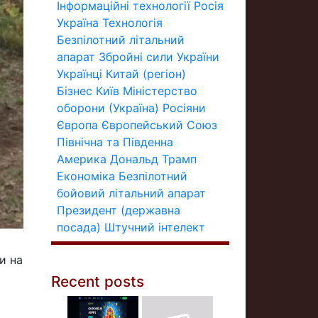
Інформаційні технології
Росія
Україна
Технологія
Безпілотний літальний
апарат
Збройні сили України
Українці
Китай (регіон)
Бізнес
Київ
Міністерство
оборони (Україна)
Росіяни
Європа
Європейський Союз
Північна та Південна
Америка
Дональд Трамп
Економіка
Безпілотний
бойовий літальний апарат
Президент (державна
посада)
Штучний інтелект
и на
Recent posts