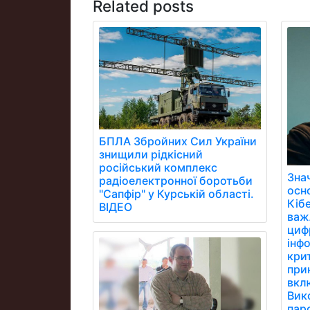
Related posts
БПЛА Збройних Сил України
знищили рідкісний
російський комплекс
Зна
радіоелектронної боротьби
осн
"Сапфір" у Курській області.
Кібе
ВІДЕО
важ
цифр
інфо
кри
при
вклю
Вик
паро