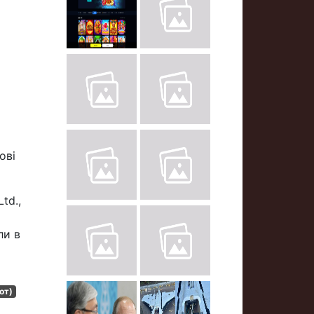
ові
td.,
ли в
от)