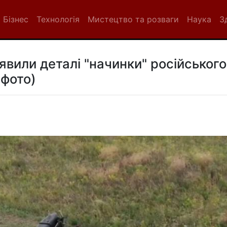
Бізнес
Технологія
Мистецтво та розваги
Наука
З
иявили деталі "начинки" російського
(фото)