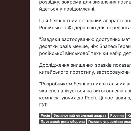
розвідку, зокрема для виявлення позиці
йдеться у повідомленні.
Цей безпілотний літальний апарат є а
Російською Федерацією для переванта
"Завдяки застосуванню доступних матер
десятки разів менше, ніж Shahed/Гера
російської військової техніки набір де
Дослідження знищених зразків показал
китайського прототипу, застосовуючи 
"Розробником безпілотних літальних апа
яка спеціалізується на виготовленні ав
комплектуючих до Росії. Ці поставки з
ГУР.
Росія
Безпілотний літальний апарат
Росіяни
К
Протиповітряна оборона
Головне управління розв