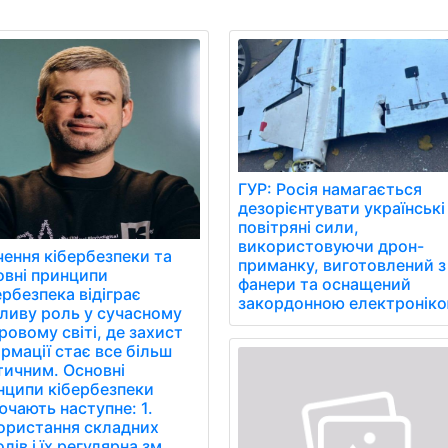
ГУР: Росія намагається
дезорієнтувати українські
повітряні сили,
використовуючи дрон-
чення кібербезпеки та
приманку, виготовлений з
овні принципи
фанери та оснащений
рбезпека відіграє
закордонною електроніко
ливу роль у сучасному
овому світі, де захист
рмації стає все більш
тичним. Основні
нципи кібербезпеки
чають наступне: 1.
ористання складних
лів і їх регулярна зм