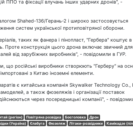
й ППО та фіксації влучань інших ударних дронів", -
налогом Shahed-136/Герань-2 і широко застосовується
ження систем української протиповітряної оборони.
іалів, таких як фанера і пінопласт, "Гербера" коштує в
нь. Проте конструкція цього дрона включає звичний для
талей від зарубіжних виробників", - повідомили в ГУР.
и, що російські виробники створюють "Герберу" на осн
імпортовані з Китаю іноземні елементи.
ратів є китайська компанія Skywalker Technology Co., L
іамоделей, а також фюзеляжів і організації поставок
дійснюються через посередницькі компанії", - повідоми
итай (регіон)
Повітряна розвідка
Боєголовка
Дрон
ідки (Україна)
Єлабуга
Фюзеляж
Літаки-розвідники
Камікадзе (піл