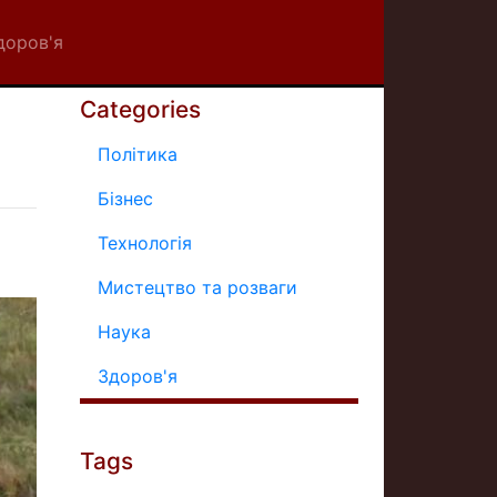
доров'я
Categories
Політика
Бізнес
Технологія
Мистецтво та розваги
Наука
Здоров'я
Tags