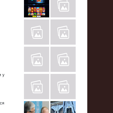
м у
ься