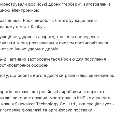
монстрували російські дрони "ґєрбєри", виготовлені з
емною електронікою.
озвідників, Росія виробляє багатофункціональні
ваному в місті Єлабуга.
нкції як ударного апарату, так і для проведення
виявляти місця розташування систем протиповітряної
 атаки інших ударних дронів.
нь-2 і активно застосовується Росією для посилення
ротиповітряної оборони.
сту, що робить його в десятки разів більш економічни
паратів показав, що російські виробники створюють
Китаю, використовуючи імпортовані з КНР компоненти.
анія Skywalker Technology Co., Ltd., яка спеціалізуєт
виготовляє фюзеляжі та організовує поставки