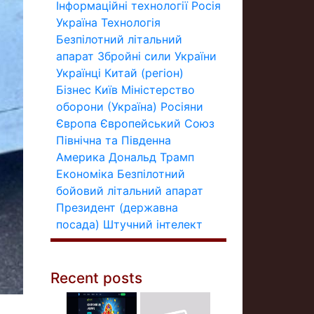
Інформаційні технології
Росія
Україна
Технологія
Безпілотний літальний
апарат
Збройні сили України
Українці
Китай (регіон)
Бізнес
Київ
Міністерство
оборони (Україна)
Росіяни
Європа
Європейський Союз
Північна та Південна
Америка
Дональд Трамп
Економіка
Безпілотний
бойовий літальний апарат
Президент (державна
посада)
Штучний інтелект
Recent posts