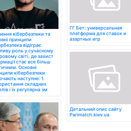
ГГ Бет: универсальная
платформа для ставок и
чення кібербезпеки та
азартных игр
овні принципи
рбезпека відіграє
ливу роль у сучасному
овому світі, де захист
рмації стає все більш
тичним. Основні
нципи кібербезпеки
чають наступне: 1.
ористання складних
лів і їх регулярна зм
Детальний опис сайту
Parimatch.kiev.ua