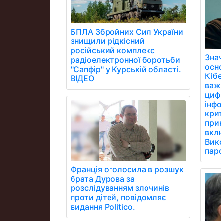
БПЛА Збройних Сил України
знищили рідкісний
російський комплекс
Зна
радіоелектронної боротьби
осн
"Сапфір" у Курській області.
Кібе
ВІДЕО
важ
цифр
інфо
кри
при
вклю
Вик
паро
Франція оголосила в розшук
брата Дурова за
розслідуванням злочинів
проти дітей, повідомляє
видання Politico.