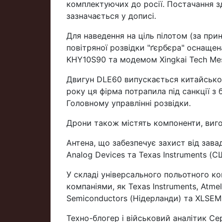
комплектуючих до росії. Постачання з
зазначається у дописі.
Для наведення на ціль пілотом (за пр
повітряної розвідки "ґєрбєра" оснаще
KHY10S90 та модемом Xingkai Tech Me
Двигун DLE60 випускається китайською
року ця фірма потрапила під санкції з
Головному управлінні розвідки.
Дрони також містять компоненти, виго
Антена, що забезпечує захист від зав
Analog Devices та Texas Instruments (
У складі універсального польотного к
компаніями, як Texas Instruments, Atme
Semiconductors (Нідерланди) та XLSEMI
Техно-блогер і військовий аналітик Се