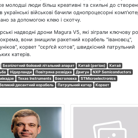
же молодші люди більш креативні та схильні до створен
в українські військові бачили однопроцесорні комп'юте
рано за допомогою клею і скотчу.
ські надводні дрони Magura V5, які зіграли ключову ро
Зокрема, вони знищили ракетний корабель "івановєц",
ніков", корвет "сєрґєй котов", швидкісний патрульний
ьких катерів.
Безпілотний бойовий літальний апарат
Китай (регіон)
Китай
ьба
Нідерланди
Повітряна розвідка
Двигун
NXP Semiconductors
мікадзе
Texas Instruments
Боєголовка
STMicroelectronics
Великий десантний корабель
Патрульний катер
Корвет