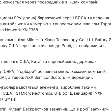
дійснюється через посередників з інших компаній,
инципом FPV-дрона) баражуючої версії БПЛА та ведення
на китайськими камерою з трьохосьовим підвісом Topo
sh Network XK-F358.
 компанією Mile Hao Xiang Technology Co, Ltd. Влітку 
 боку США через постачання до Росії, як повідомили в
товлені в США, Китаї та європейських державах.
ад (CRPA) "ґєрбєри", оснащена мікросхемами компаній
США), а також NXP Semiconductors (Нідерланди).
онтролера містяться елементи, вироблені такими
l (США), STMicroelectronics, U-Blox (Швейцарія), NXP
 (Китай).
ргій "Флеш" Бескрестнов зазначив, що в росії залучили