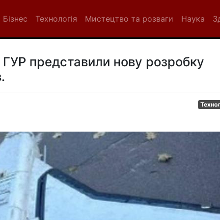
Бізнес
Технологія
Мистецтво та розваги
Наука
З
в ГУР представили нову розробку
.
Технол