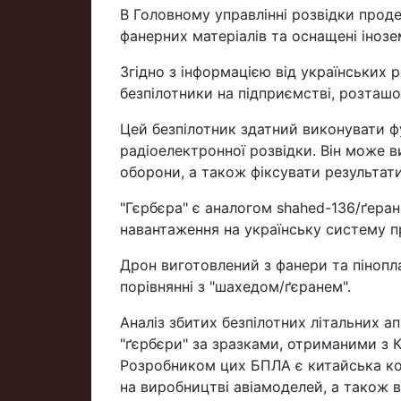
В Головному управлінні розвідки проде
фанерних матеріалів та оснащені іноз
Згідно з інформацією від українських р
безпілотники на підприємстві, розташо
Цей безпілотник здатний виконувати фу
радіоелектронної розвідки. Він може 
оборони, а також фіксувати результати
"Гєрбєра" є аналогом shahed-136/ґера
навантаження на українську систему п
Дрон виготовлений з фанери та пінопла
порівнянні з "шахедом/ґєранем".
Аналіз збитих безпілотних літальних а
"ґєрбєри" за зразками, отриманими з 
Розробником цих БПЛА є китайська комп
на виробництві авіамоделей, а також 