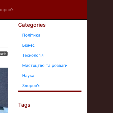
доров'я
Categories
Політика
Бізнес
огія
Технологія
Мистецтво та розваги
Наука
Здоров'я
Tags