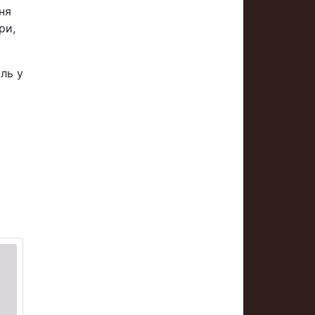
ня
ри,
ль у