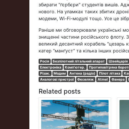
збирати "ґєрбєри" студентів вишів. Ад
нового. На уламках таких збитих дроні
модеми, Wi-Fi-модулі тощо. Усе це зіб
Раніше ми обговорювали українські мор
знищенні частини російського флоту. 
великий десантний корабель "цезарь ку
катер "манґуст" та кілька інших російс
Росія
Безпілотний літальний апарат
Швейцарія
Електроніка
Комп'ютер.
Протиповітряна борот
Різак.
Модем
Антена (радіо)
Пілот літака
Ка
Аналогові пристрої
Фюзеляж
Atmel
Фанера
Related posts