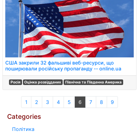
США закрили 32 фальшиві веб-ресурси, що
поширювали російську пропаганду -- online.ua
Росія
Оцінка розвідданих
Північна та Південна Америка
1
2
3
4
5
6
7
8
9
Categories
Політика