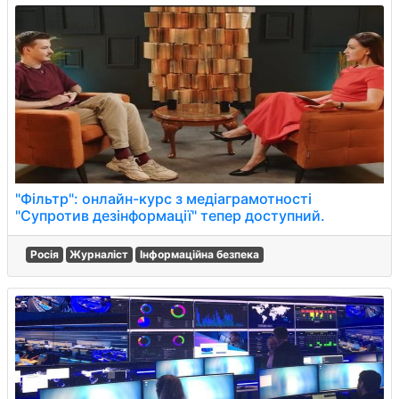
"Фільтр": онлайн-курс з медіаграмотності
"Супротив дезінформації" тепер доступний.
Росія
Журналіст
Інформаційна безпека