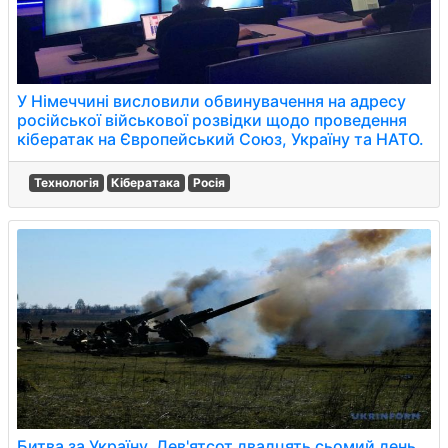
У Німеччині висловили обвинувачення на адресу
російської військової розвідки щодо проведення
кібератак на Європейський Союз, Україну та НАТО.
Технологія
Кібератака
Росія
Битва за Україну. Дев'ятсот двадцять сьомий день.