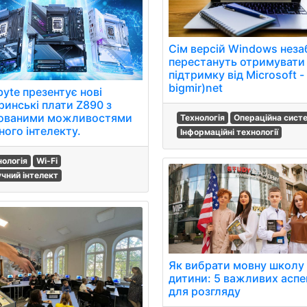
Сім версій Windows нез
перестануть отримувати
підтримку від Microsoft -
bigmir)net
yte презентує нові
ринські плати Z890 з
ованими можливостями
Технологія
Операційна сист
ного інтелекту.
Інформаційні технології
нологія
Wi-Fi
чний інтелект
Як вибрати мовну школу
дитини: 5 важливих аспе
для розгляду