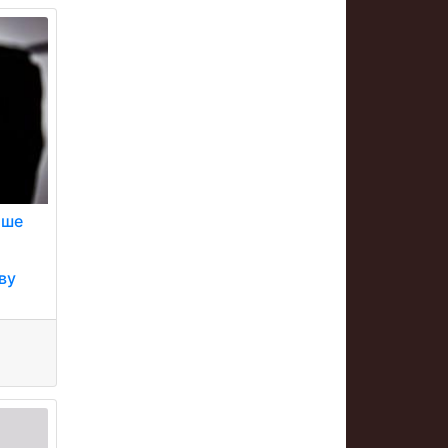
іше
ву