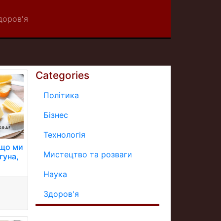
доров'я
Categories
Політика
Бізнес
Технологія
 що ми
Мистецтво та розваги
гуна,
Наука
Здоров'я