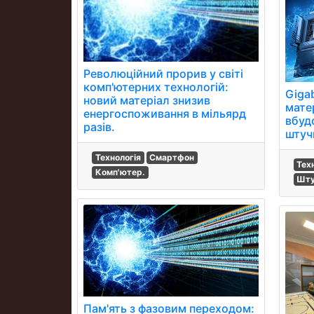
Революційний прорив у світі
комп'ютерних технологій:
Gigab
новий матеріал знизив
мате
енергоспоживання в мільярд
вбуд
разів.
штуч
Технологія
Смартфон
Тех
Комп'ютер.
Шту
Пам'ять з фазовим переходом: