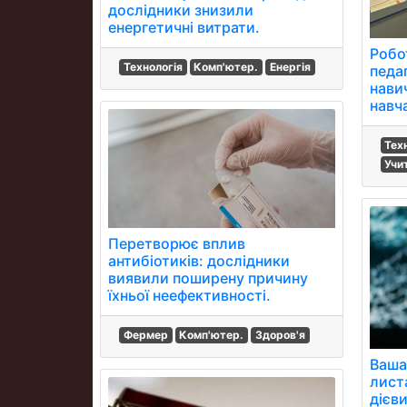
дослідники знизили
енергетичні витрати.
Робо
Технологія
Комп'ютер.
Енергія
педа
навич
навч
Тех
Учи
Перетворює вплив
антибіотиків: дослідники
виявили поширену причину
їхньої неефективності.
Фермер
Комп'ютер.
Здоров'я
Ваша
лист
дієви