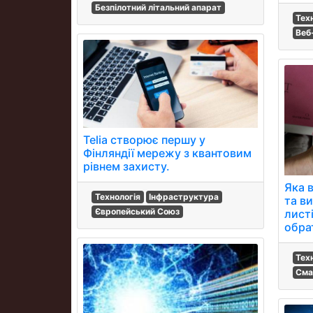
Безпілотний літальний апарат
Тех
Веб
Telia створює першу у
Фінляндії мережу з квантовим
рівнем захисту.
Яка в
Технологія
Інфраструктура
та в
Європейський Союз
листі
обра
Тех
Сма