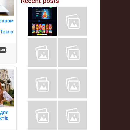
Recent posts
абаром
 Техно
ема
 для
ктів