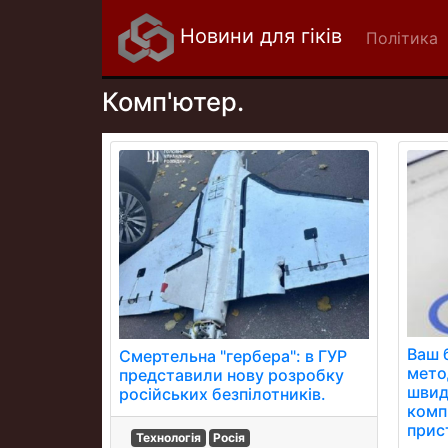
Новини для гіків
Політика
Комп'ютер.
Ваш 
Смертельна "гербера": в ГУР
мето
представили нову розробку
швид
російських безпілотників.
комп
прис
Технологія
Росія