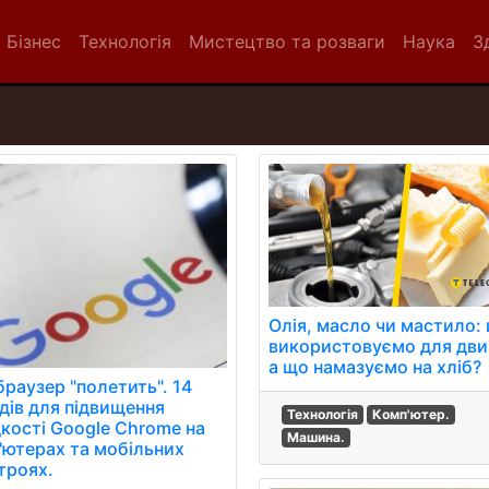
Бізнес
Технологія
Мистецтво та розваги
Наука
З
Олія, масло чи мастило:
використовуємо для дви
а що намазуємо на хліб?
браузер "полетить". 14
дів для підвищення
Технологія
Комп'ютер.
кості Google Chrome на
Машина.
'ютерах та мобільних
троях.