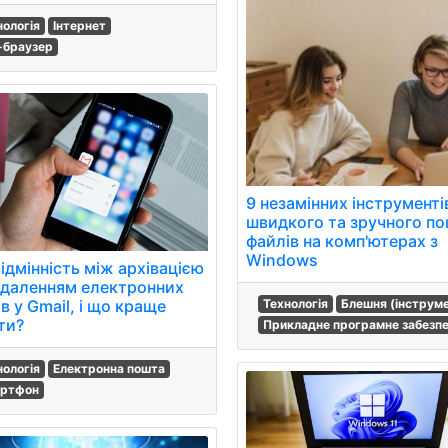
нологія
Інтернет
-браузер
9 незамінних інструменті
швидкого та зручного п
файлів на комп'ютерах з
Windows
ідмінність між архівацією
идаленням електронних
в у Gmail, і що краще
Технологія
Блешня (інструм
ти?
Прикладне програмне забезп
нологія
Електронна пошта
ртфон