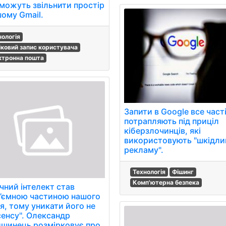
можуть звільнити простір
шому Gmail.
нологія
іковий запис користувача
ктронна пошта
Запити в Google все част
потрапляють під приціл
кіберзлочинців, які
використовують "шкідли
рекламу".
Технологія
Фішинг
Комп'ютерна безпека
чний інтелект став
д’ємною частиною нашого
я, тому уникати його не
енсу''. Олександр
шинець розмірковує про