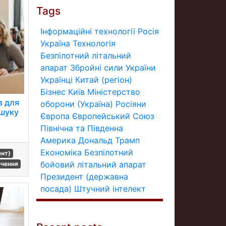
Tags
Інформаційні технології
Росія
Україна
Технологія
Безпілотний літальний
апарат
Збройні сили України
Українці
Китай (регіон)
Бізнес
Київ
Міністерство
в для
оборони (Україна)
Росіяни
ошуку
Європа
Європейський Союз
Північна та Південна
Америка
Дональд Трамп
Економіка
Безпілотний
ент)
бойовий літальний апарат
ечення
Президент (державна
посада)
Штучний інтелект