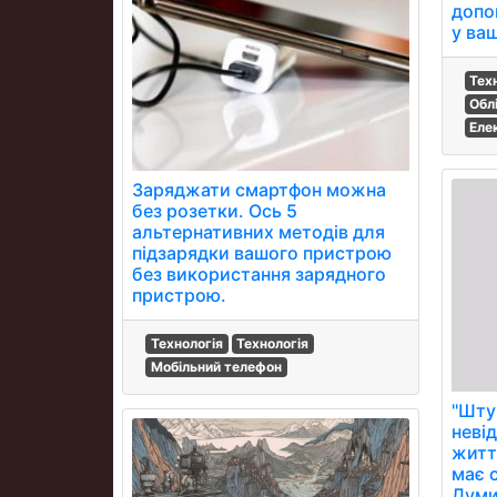
допо
у ва
Тех
Обл
Еле
Заряджати смартфон можна
без розетки. Ось 5
альтернативних методів для
підзарядки вашого пристрою
без використання зарядного
пристрою.
Технологія
Технологія
Мобільний телефон
''Шту
неві
житт
має с
Думи