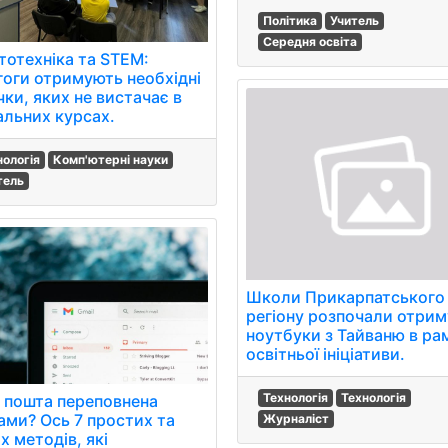
Політика
Учитель
Середня освіта
тотехніка та STEM:
гоги отримують необхідні
ки, яких не вистачає в
альних курсах.
нологія
Комп'ютерні науки
тель
Школи Прикарпатського
регіону розпочали отри
ноутбуки з Тайваню в ра
освітньої ініціативи.
Технологія
Технологія
 пошта переповнена
ами? Ось 7 простих та
Журналіст
х методів, які