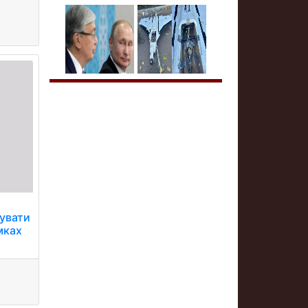
мувати
мках