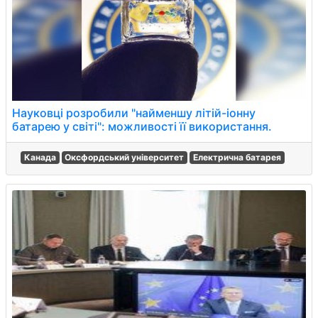
Науковці розробили "найменшу літій-іонну
батарею у світі": можливості її використання.
Канада
Оксфордський університет
Електрична батарея