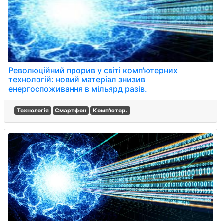
Революційний прорив у світі комп'ютерних
технологій: новий матеріал знизив
енергоспоживання в мільярд разів.
Технологія
Смартфон
Комп'ютер.