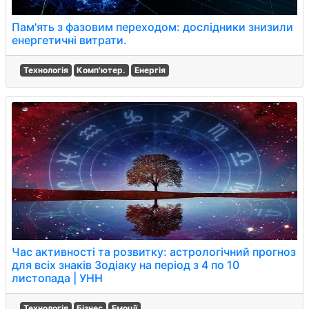
Пам'ять з фазовим переходом: дослідники знизили
енергетичні витрати.
Технологія
Комп'ютер.
Енергія
Час активності та розвитку: астрологічний прогноз
для всіх знаків Зодіаку на період з 4 по 10
листопада | УНН
Технологія
Бізнес
Емоції