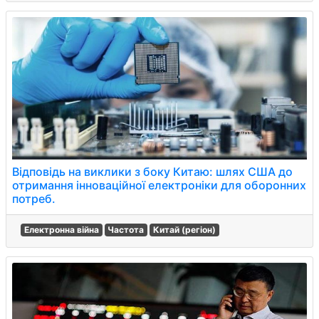
Відповідь на виклики з боку Китаю: шлях США до
отримання інноваційної електроніки для оборонних
потреб.
Електронна війна
Частота
Китай (регіон)