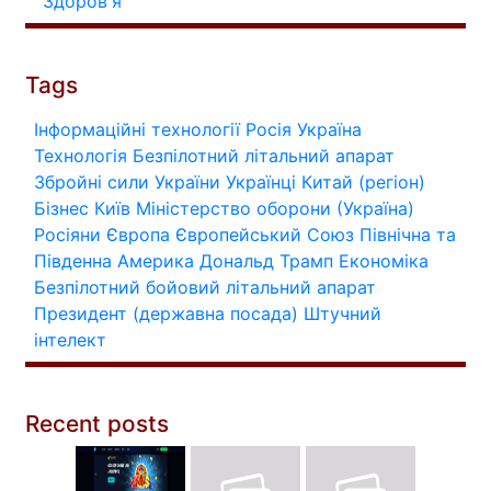
Здоров'я
Tags
Інформаційні технології
Росія
Україна
Технологія
Безпілотний літальний апарат
Збройні сили України
Українці
Китай (регіон)
Бізнес
Київ
Міністерство оборони (Україна)
Росіяни
Європа
Європейський Союз
Північна та
Південна Америка
Дональд Трамп
Економіка
Безпілотний бойовий літальний апарат
Президент (державна посада)
Штучний
інтелект
Recent posts