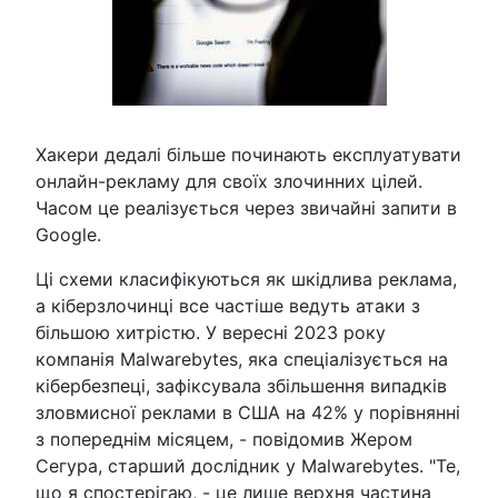
Хакери дедалі більше починають експлуатувати
онлайн-рекламу для своїх злочинних цілей.
Часом це реалізується через звичайні запити в
Google.
Ці схеми класифікуються як шкідлива реклама,
а кіберзлочинці все частіше ведуть атаки з
більшою хитрістю. У вересні 2023 року
компанія Malwarebytes, яка спеціалізується на
кібербезпеці, зафіксувала збільшення випадків
зловмисної реклами в США на 42% у порівнянні
з попереднім місяцем, - повідомив Жером
Сегура, старший дослідник у Malwarebytes. "Те,
що я спостерігаю, - це лише верхня частина