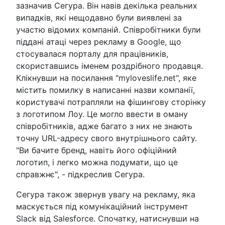
зазначив Сегура. Він навів декілька реальних
випадків, які нещодавно були виявлені за
участю відомих компаній. Співробітники були
піддані атаці через рекламу в Google, що
стосувалася порталу для працівників,
скориставшись іменем роздрібного продавця.
Клікнувши на посилання "myloveslife.net", яке
містить помилку в написанні назви компанії,
користувачі потрапляли на фішингову сторінку
з логотипом Лоу. Це могло ввести в оману
співробітників, адже багато з них не знають
точну URL-адресу свого внутрішнього сайту.
"Ви бачите бренд, навіть його офіційний
логотип, і легко можна подумати, що це
справжнє", - підкреслив Сегура.
Сегура також звернув увагу на рекламу, яка
маскується під комунікаційний інструмент
Slack від Salesforce. Спочатку, натиснувши на