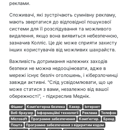
реклами.
Споживачі, які зустрічають сумнівну рекламу,
мають звертатися до відповідної пошукової
системи для її розслідування та можливого
видалення, якщо вона виявиться небезпечною,
зазначив Колліс. Це діє може сприяти захисту
інших користувачів від можливих шахрайств.
Важливість дотримання належних заходів
безпеки не можна недооцінювати, адже в
мережі існує безліч оголошень, і кіберзлочинці
завжди активні. "Слід усвідомлювати, що це
може статися з вами, незалежно від вашої
обережності", - підкреслив Меднік.
Фішинг
Комп'ютерна безпека
Хакер.
Інтернет
Веб-браузер
Інформаційні технології
Реклама
Телефон
Microsoft
Програмне забезпечення
Комп'ютер.
Бренд
Пошта
Програмне забезпечення з відкритим кодом