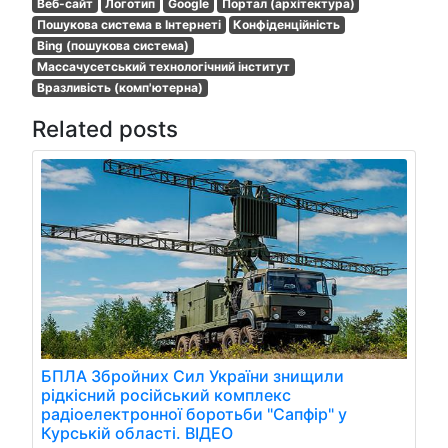
Веб-сайт
Логотип
Google
Портал (архітектура)
Пошукова система в Інтернеті
Конфіденційність
Bing (пошукова система)
Массачусетський технологічний інститут
Вразливість (комп'ютерна)
Related posts
БПЛА Збройних Сил України знищили
рідкісний російський комплекс
радіоелектронної боротьби "Сапфір" у
Курській області. ВІДЕО