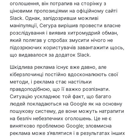
оголошення, він потрапив на сторінку з
ціновими пропозиціями на офіційному сайті
Slack. Однак, запідозривши можливі
маніпуляції, Сегура вирішив провести власне
розслідування і виявив хитромудрий обман,
який полягав у спробах змусити нічого не
підозрюючих користувачів завантажити щось,
що видавалося за додаток Slack.
Шкідлива реклама існує вже давно, але
кіберзлочинці постійно вдосконалюють свої
методи, і реклама стає настільки
правдоподібною, що її важко розпізнати.
Ситуацію ускладнює той факт, що багато
людей покладаються на Google як на основну
пошукову систему, де вони можуть натрапити
на безліч небезпечних оголошень. Це не є
винятково проблемою Google; зловмисна
реклама може з’являтися і в результатах інших