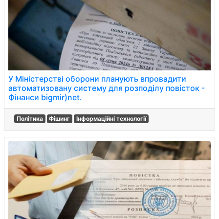
У Міністерстві оборони планують впровадити
автоматизовану систему для розподілу повісток -
Фінанси bigmir)net.
Політика
Фішинг
Інформаційні технології