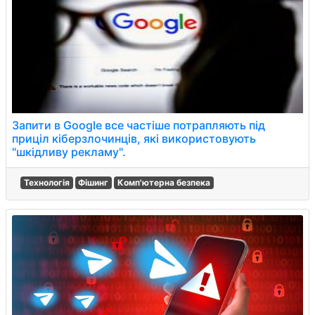
Запити в Google все частіше потрапляють під
приціл кіберзлочинців, які використовують
"шкідливу рекламу".
Технологія
Фішинг
Комп'ютерна безпека