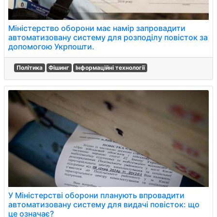
Міністерство оборони має намір запровадити
автоматизовану систему для розподілу повісток за
допомогою Укрпошти.
Політика
Фішинг
Інформаційні технології
У Міністерстві оборони планують впровадити
автоматизовану систему для видачі повісток: що
це означає?