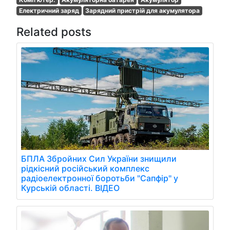
Електричний заряд
Зарядний пристрій для акумулятора
Related posts
БПЛА Збройних Сил України знищили
рідкісний російський комплекс
радіоелектронної боротьби "Сапфір" у
Курській області. ВІДЕО