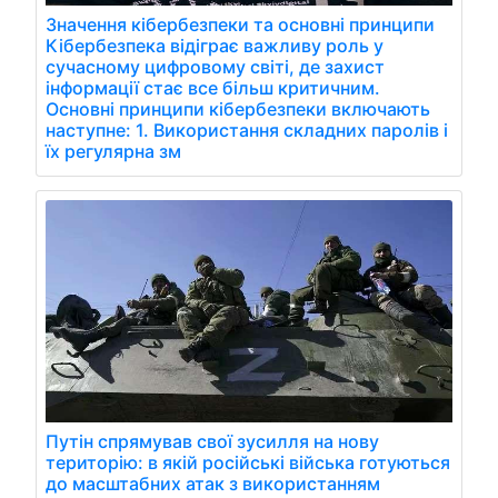
Значення кібербезпеки та основні принципи
Кібербезпека відіграє важливу роль у
сучасному цифровому світі, де захист
інформації стає все більш критичним.
Основні принципи кібербезпеки включають
наступне: 1. Використання складних паролів і
їх регулярна зм
Путін спрямував свої зусилля на нову
територію: в якій російські війська готуються
до масштабних атак з використанням