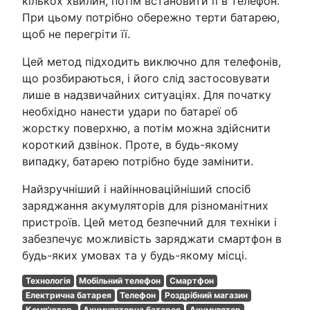
кількох хвилин, потім встановити її в телефон.
При цьому потрібно обережно терти батарею,
щоб не перегріти її.
Цей метод підходить виключно для телефонів,
що розбираються, і його слід застосовувати
лише в надзвичайних ситуаціях. Для початку
необхідно нанести удари по батареї об
жорстку поверхню, а потім можна здійснити
короткий дзвінок. Проте, в будь-якому
випадку, батарею потрібно буде замінити.
Найзручніший і найінноваційніший спосіб
заряджання акумуляторів для різноманітних
пристроїв. Цей метод безпечний для техніки і
забезпечує можливість заряджати смартфон в
будь-яких умовах та у будь-якому місці.
Технологія
Мобільний телефон
Смартфон
Електрична батарея
Телефон
Роздрібний магазин
Комп'ютер.
Акумуляторна батарея
Акумулятор