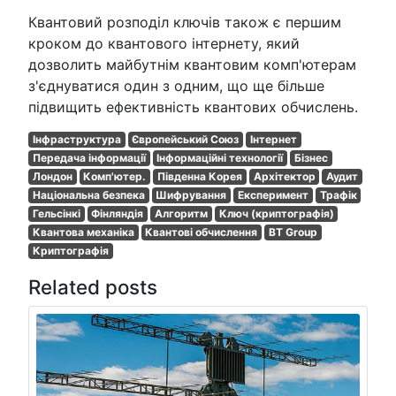
Квантовий розподіл ключів також є першим
кроком до квантового інтернету, який
дозволить майбутнім квантовим комп'ютерам
з'єднуватися один з одним, що ще більше
підвищить ефективність квантових обчислень.
Інфраструктура
Європейський Союз
Інтернет
Передача інформації
Інформаційні технології
Бізнес
Лондон
Комп'ютер.
Південна Корея
Архітектор
Аудит
Національна безпека
Шифрування
Експеримент
Трафік
Гельсінкі
Фінляндія
Алгоритм
Ключ (криптографія)
Квантова механіка
Квантові обчислення
BT Group
Криптографія
Related posts