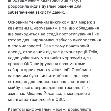
впровадженням квантового зв'язку, і
розробила індивідуальні рішення для
забезпечення захисту даних.
Основним технічним викликом для мереж з
квантовим шифруванням є те, що обладнання
ще знаходиться на стадії прототипування і не
готове для широкомасштабного використання
в промисловості. Саме тому початковий
досвід, отриманий під час демонстрації Telia,
надає унікальну можливість зрозуміти, як
працює QKD шифрування поза межами
лабораторних умов у Фінляндії. Особливо
важливим було виявити області, де існує
потенціал для вдосконалення в контексті
майбутнього впровадження технології, -
зазначає Мікаель Йоханссон, менеджер з
квантових технологій в CSC.
Квантові шифрувальні мережі дозволяють