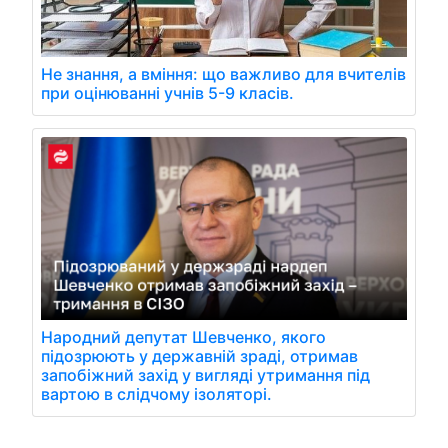
Не знання, а вміння: що важливо для вчителів
при оцінюванні учнів 5-9 класів.
Народний депутат Шевченко, якого
підозрюють у державній зраді, отримав
запобіжний захід у вигляді утримання під
вартою в слідчому ізоляторі.