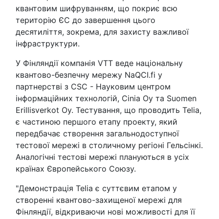
квантовим шифруванням, що покриє всю
територію ЄС до завершення цього
десятиліття, зокрема, для захисту важливої
інфраструктури.
У Фінляндії компанія VTT веде національну
квантово-безпечну мережу NaQCI.fi у
партнерстві з CSC - Науковим центром
інформаційних технологій, Cinia Oy та Suomen
Erillisverkot Oy. Тестування, що проводить Telia,
є частиною першого етапу проекту, який
передбачає створення загальнодоступної
тестової мережі в столичному регіоні Гельсінкі.
Аналогічні тестові мережі плануються в усіх
країнах Європейського Союзу.
"Демонстрація Telia є суттєвим етапом у
створенні квантово-захищеної мережі для
Фінляндії, відкриваючи нові можливості для її