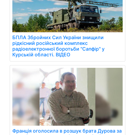
БПЛА Збройних Сил України знищили
рідкісний російський комплекс
радіоелектронної боротьби "Сапфір" у
Курській області. ВІДЕО
Франція оголосила в розшук брата Дурова за