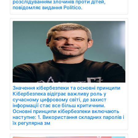
розслідуванням злочинів проти дітей,
повідомляє видання Politico.
Значення кібербезпеки та основні принципи
Кібербезпека відіграє важливу роль у
сучасному цифровому світі, де захист
інформації стає все більш критичним.
Основні принципи кібербезпеки включають
наступне: 1. Використання складних паролів і
їх регулярна зм