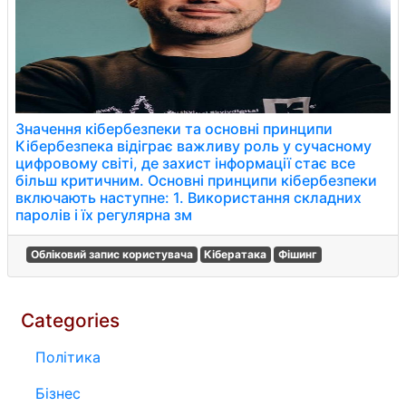
Значення кібербезпеки та основні принципи
Кібербезпека відіграє важливу роль у сучасному
цифровому світі, де захист інформації стає все
більш критичним. Основні принципи кібербезпеки
включають наступне: 1. Використання складних
паролів і їх регулярна зм
Обліковий запис користувача
Кібератака
Фішинг
Categories
Політика
Бізнес