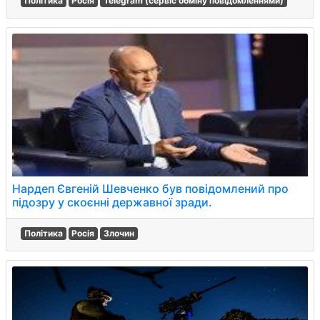
Політика
Росія
Telegram (сервіс обміну повідомленнями)
Нардеп Євгеній Шевченко був повідомлений про
підозру у скоєнні державної зради.
Політика
Росія
Злочин