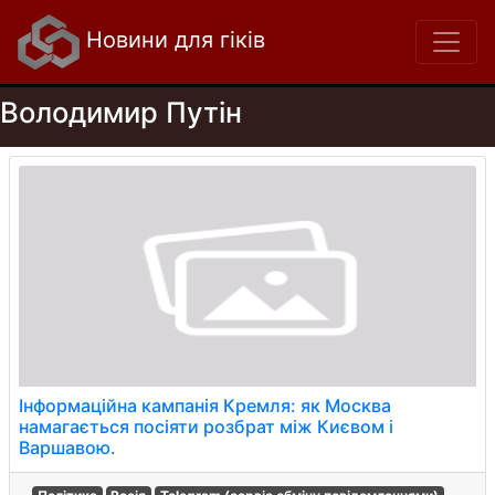
Новини для гіків
Володимир Путін
Інформаційна кампанія Кремля: як Москва
намагається посіяти розбрат між Києвом і
Варшавою.