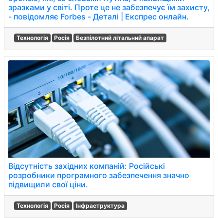
зразками у світі. Проте це не забезпечує їм захисту,
- повідомляє Forbes - Деталі | Експрес онлайн.
Технологія
Росія
Безпілотний літальний апарат
Відсутність західних компаній: Російські
розробники програмного забезпечення значно
підвищили свої ціни.
Технологія
Росія
Інфраструктура