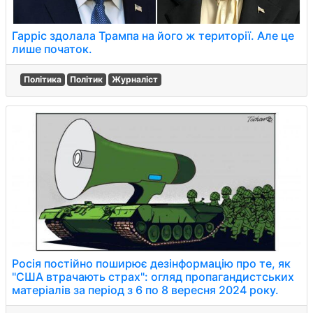
Гарріс здолала Трампа на його ж території. Але це
лише початок.
Політика
Політик
Журналіст
Росія постійно поширює дезінформацію про те, як
"США втрачають страх": огляд пропагандистських
матеріалів за період з 6 по 8 вересня 2024 року.