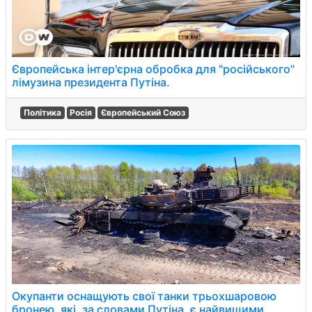
Європейська інтер'єрна обробка для "російського"
лімузина президента Путіна.
Політика
Росія
Європейський Союз
Окупанти оснащують свої танки трьохшаровою
бронею, які, за словами Путіна, є найвищими