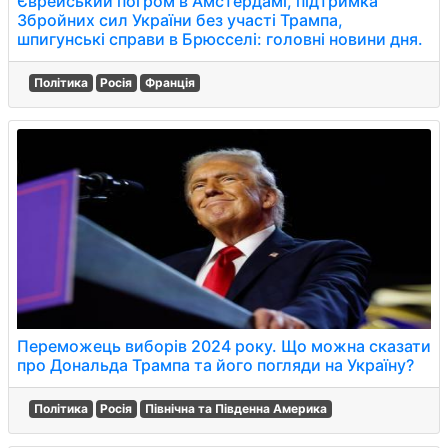
Єврейський погром в Амстердамі, підтримка
Збройних сил України без участі Трампа,
шпигунські справи в Брюсселі: головні новини дня.
Політика
Росія
Франція
Переможець виборів 2024 року. Що можна сказати
про Дональда Трампа та його погляди на Україну?
Політика
Росія
Північна та Південна Америка