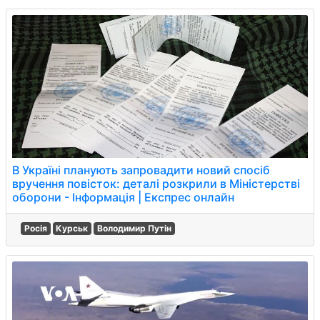
В Україні планують запровадити новий спосіб
вручення повісток: деталі розкрили в Міністерстві
оборони - Інформація | Експрес онлайн
Росія
Курськ
Володимир Путін