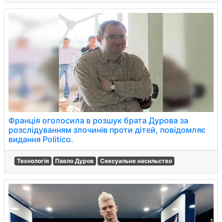
Франція оголосила в розшук брата Дурова за
розслідуванням злочинів проти дітей, повідомляє
видання Politico.
Технологія
Павло Дуров
Сексуальне насильство