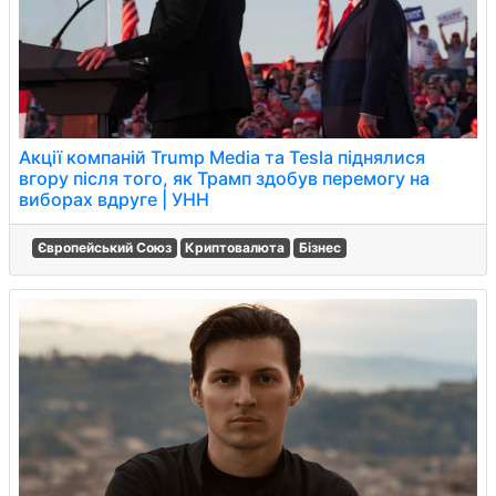
Акції компаній Trump Media та Tesla піднялися
вгору після того, як Трамп здобув перемогу на
виборах вдруге | УНН
Європейський Союз
Криптовалюта
Бізнес