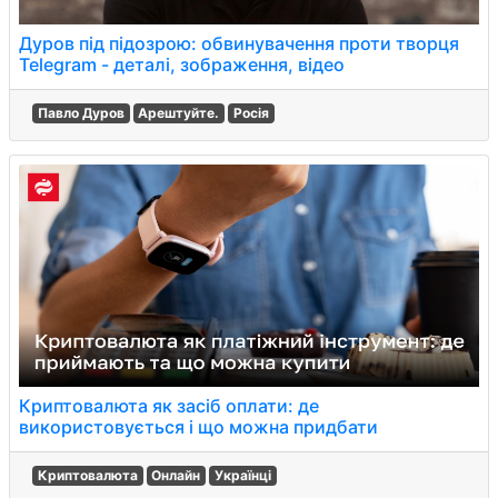
Дуров під підозрою: обвинувачення проти творця
Telegram - деталі, зображення, відео
Павло Дуров
Арештуйте.
Росія
Криптовалюта як засіб оплати: де
використовується і що можна придбати
Криптовалюта
Онлайн
Українці