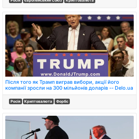
Росія
Європейський Союз
Криптовалюта
Після того як Трамп виграв вибори, акції його
компанії зросли на 300 мільйонів доларів -- Delo.ua
Росія
Криптовалюта
Форбс