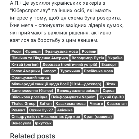
А.П.: Це зусилля українських хакерів з
"Кіберспротиву" та інших осіб, які мають
інтерес у тому, щоб ця схема була розкрита.
Їхня мета - спонукати західних лідерів думок,
які приймають важливі рішення, активно
взятися за боротьбу з цим явищем.
Росія
Франція
Французька мова
Росіяни
Північна та Південна Америка
Володимир Путін
Україна
Китай (регіон)
Держава (політичний устрій)
Експорт
Голос Америки
Імпорт
Туреччина
Російська мова
Французький народ
Міжнародні санкції щодо Росії (2014—дотепер)
Літак.
Занепокоєння (бізнес)
Винищувальна авіація
Одеса
Військова розвідка
Поінформувати Napalm
Сухий Су-30
Thales Group
Safran
Казахська мова
Чикаго
Казахстан
Ремонт
Сухий Су-27
Авіоніка
Співдружність Незалежних Держав
Кран (машина)
Венесуела
Іркутськ
Related posts