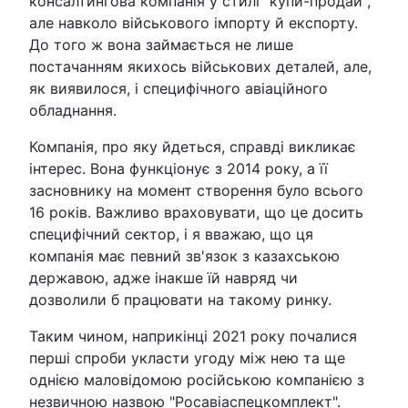
консалтингова компанія у стилі "купи-продай",
але навколо військового імпорту й експорту.
До того ж вона займається не лише
постачанням якихось військових деталей, але,
як виявилося, і специфічного авіаційного
обладнання.
Компанія, про яку йдеться, справді викликає
інтерес. Вона функціонує з 2014 року, а її
засновнику на момент створення було всього
16 років. Важливо враховувати, що це досить
специфічний сектор, і я вважаю, що ця
компанія має певний зв'язок з казахською
державою, адже інакше їй навряд чи
дозволили б працювати на такому ринку.
Таким чином, наприкінці 2021 року почалися
перші спроби укласти угоду між нею та ще
однією маловідомою російською компанією з
незвичною назвою "Росавіаспецкомплект".