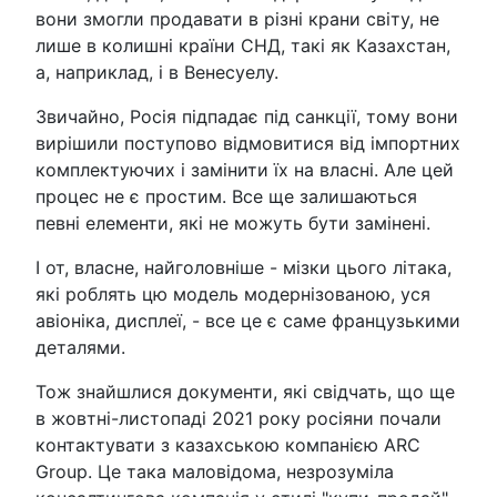
вони змогли продавати в різні крани світу, не
лише в колишні країни СНД, такі як Казахстан,
а, наприклад, і в Венесуелу.
Звичайно, Росія підпадає під санкції, тому вони
вирішили поступово відмовитися від імпортних
комплектуючих і замінити їх на власні. Але цей
процес не є простим. Все ще залишаються
певні елементи, які не можуть бути замінені.
І от, власне, найголовніше - мізки цього літака,
які роблять цю модель модернізованою, уся
авіоніка, дисплеї, - все це є саме французькими
деталями.
Тож знайшлися документи, які свідчать, що ще
в жовтні-листопаді 2021 року росіяни почали
контактувати з казахською компанією ARC
Group. Це така маловідома, незрозуміла