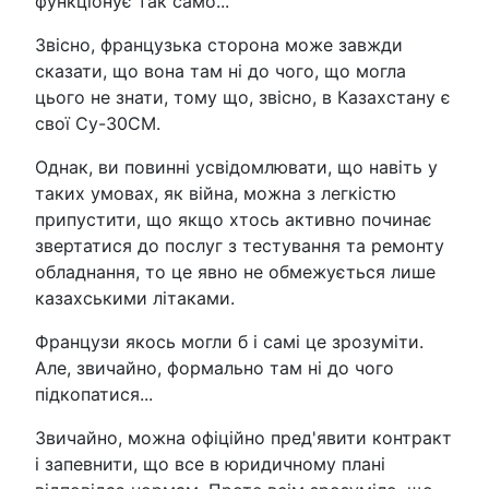
функціонує так само...
Звісно, французька сторона може завжди
сказати, що вона там ні до чого, що могла
цього не знати, тому що, звісно, в Казахстану є
свої Су-30СМ.
Однак, ви повинні усвідомлювати, що навіть у
таких умовах, як війна, можна з легкістю
припустити, що якщо хтось активно починає
звертатися до послуг з тестування та ремонту
обладнання, то це явно не обмежується лише
казахськими літаками.
Французи якось могли б і самі це зрозуміти.
Але, звичайно, формально там ні до чого
підкопатися...
Звичайно, можна офіційно пред'явити контракт
і запевнити, що все в юридичному плані