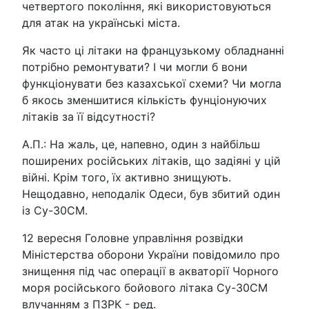
четвертого покоління, які використовуються
для атак на українські міста.
Як часто ці літаки на французькому обладнанні
потрібно ремонтувати? І чи могли б вони
функціонувати без казахської схеми? Чи могла
б якось зменшитися кількість фунціонуючих
літаків за її відсутності?
А.П.: На жаль, це, напевно, один з найбільш
поширених російських літаків, що задіяні у цій
війні. Крім того, їх активно знищують.
Нещодавно, неподалік Одеси, був збитий один
із Су-30СМ.
12 вересня Головне управління розвідки
Міністерства оборони України повідомило про
знищення під час операції в акваторії Чорного
моря російського бойового літака Су-30СМ
влучанням з ПЗРК - ред.