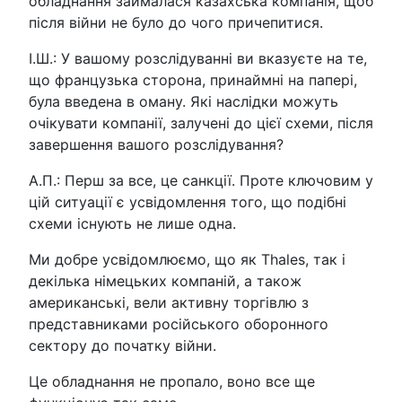
обладнання займалася казахська компанія, щоб
після війни не було до чого причепитися.
І.Ш.: У вашому розслідуванні ви вказуєте на те,
що французька сторона, принаймні на папері,
була введена в оману. Які наслідки можуть
очікувати компанії, залучені до цієї схеми, після
завершення вашого розслідування?
А.П.: Перш за все, це санкції. Проте ключовим у
цій ситуації є усвідомлення того, що подібні
схеми існують не лише одна.
Ми добре усвідомлюємо, що як Thales, так і
декілька німецьких компаній, а також
американські, вели активну торгівлю з
представниками російського оборонного
сектору до початку війни.
Це обладнання не пропало, воно все ще