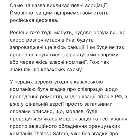
Саме ця назва викликає певні асоціації.
Ймовірно, за цим підприємством стоїть
російська держава.
Росіяни вже тоді, мабуть, чудово розуміли, що
скоро розпочнеться війна, будуть
запроваджені ще якісь санкції, і їм буде не так
просто спілкуватися з французами напряму
або через якісь власні компанії. Тож так
знайшли цю казахську схему.
У перших версіях угоди з казахською
компанією була згадка про співпрацю щодо
проведення ремонтів, модернізації літаків РФ, а
вже у фінальній версії просто загальними
словами описано, що, мовляв, буде
проводитися якась модернізація та тестування
просто авіаційного обладнання французьких
компаній Thales і Safran, уже без згадки про