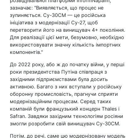
розвідувальної платформи InformNapalm,
зазначає: "Виявляється, що процес не
зупиняється. Су-30СМ — це російська
ініціатива з модернізації Су-27, щоб
перетворити його на винищувач 4+ покоління.
Для реалізації цієї мети, безумовно, необхідно
використовувати значну кількість імпортних
компонентів."
До 2022 року, або ж до початку війни, у перші
роки президентства Путіна співпраця з
західними підприємствами була досить
активною. Багато з них вступали у російську
оборонну промисловість, прагнучи сприяти
модернізаційним процесам. Серед таких
компаній були французький концерн Thales і
Safran. Завдяки західним технологіям росіяни
змогли розробити свій винищувач Су-30СМ.
Потім, до речі, саме цю модернізовану модель