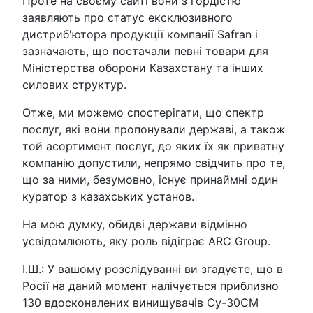
Проте на своєму сайті вони з гордістю
заявляють про статус ексклюзивного
дистриб'ютора продукції компанії Safran і
зазначають, що постачали певні товари для
Міністерства оборони Казахстану та інших
силових структур.
Отже, ми можемо спостерігати, що спектр
послуг, які вони пропонували державі, а також
той асортимент послуг, до яких їх як приватну
компанію допустили, непрямо свідчить про те,
що за ними, безумовно, існує принаймні один
куратор з казахських установ.
На мою думку, обидві держави відмінно
усвідомлюють, яку роль відіграє ARC Group.
І.Ш.: У вашому розслідуванні ви згадуєте, що в
Росії на даний момент налічується приблизно
130 вдосконалених винищувачів Су-30СМ