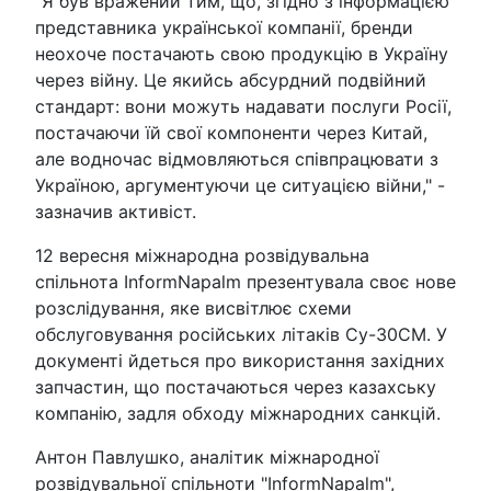
"Я був вражений тим, що, згідно з інформацією
представника української компанії, бренди
неохоче постачають свою продукцію в Україну
через війну. Це якийсь абсурдний подвійний
стандарт: вони можуть надавати послуги Росії,
постачаючи їй свої компоненти через Китай,
але водночас відмовляються співпрацювати з
Україною, аргументуючи це ситуацією війни," -
зазначив активіст.
12 вересня міжнародна розвідувальна
спільнота InformNapalm презентувала своє нове
розслідування, яке висвітлює схеми
обслуговування російських літаків Су-30СМ. У
документі йдеться про використання західних
запчастин, що постачаються через казахську
компанію, задля обходу міжнародних санкцій.
Антон Павлушко, аналітик міжнародної
розвідувальної спільноти "InformNapalm",