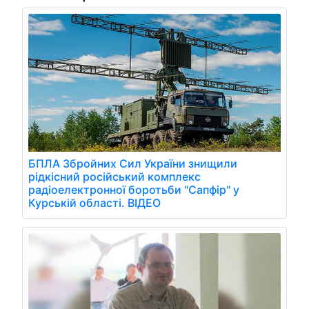
БПЛА Збройних Сил України знищили
рідкісний російський комплекс
радіоелектронної боротьби "Сапфір" у
Курській області. ВІДЕО