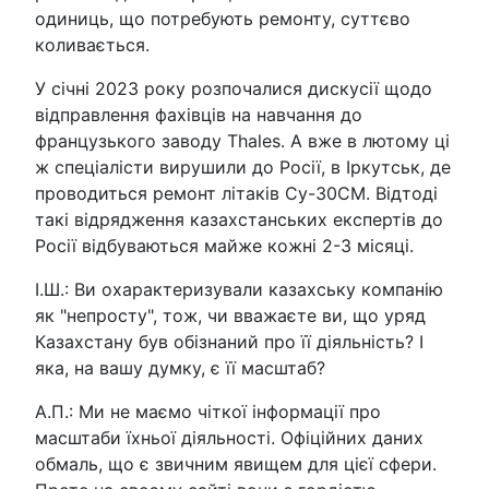
одиниць, що потребують ремонту, суттєво
коливається.
У січні 2023 року розпочалися дискусії щодо
відправлення фахівців на навчання до
французького заводу Thales. А вже в лютому ці
ж спеціалісти вирушили до Росії, в Іркутськ, де
проводиться ремонт літаків Су-30СМ. Відтоді
такі відрядження казахстанських експертів до
Росії відбуваються майже кожні 2-3 місяці.
І.Ш.: Ви охарактеризували казахську компанію
як "непросту", тож, чи вважаєте ви, що уряд
Казахстану був обізнаний про її діяльність? І
яка, на вашу думку, є її масштаб?
А.П.: Ми не маємо чіткої інформації про
масштаби їхньої діяльності. Офіційних даних
обмаль, що є звичним явищем для цієї сфери.