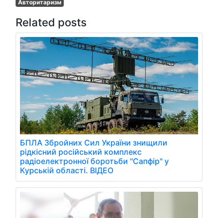
Авторитаризм
Related posts
БПЛА Збройних Сил України знищили
рідкісний російський комплекс
радіоелектронної боротьби "Сапфір" у
Курській області. ВІДЕО