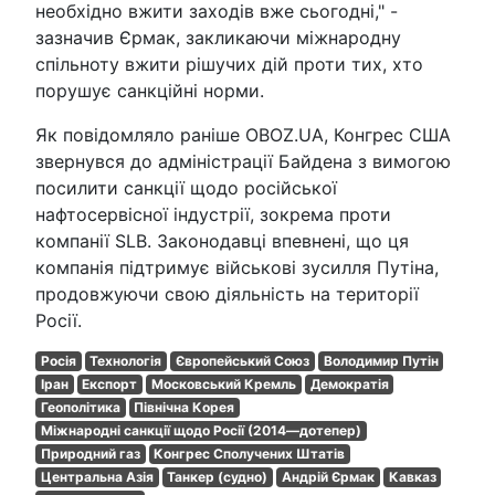
необхідно вжити заходів вже сьогодні," -
зазначив Єрмак, закликаючи міжнародну
спільноту вжити рішучих дій проти тих, хто
порушує санкційні норми.
Як повідомляло раніше OBOZ.UA, Конгрес США
звернувся до адміністрації Байдена з вимогою
посилити санкції щодо російської
нафтосервісної індустрії, зокрема проти
компанії SLB. Законодавці впевнені, що ця
компанія підтримує військові зусилля Путіна,
продовжуючи свою діяльність на території
Росії.
Росія
Технологія
Європейський Союз
Володимир Путін
Іран
Експорт
Московський Кремль
Демократія
Геополітика
Північна Корея
Міжнародні санкції щодо Росії (2014—дотепер)
Природний газ
Конгрес Сполучених Штатів
Центральна Азія
Танкер (судно)
Андрій Єрмак
Кавказ