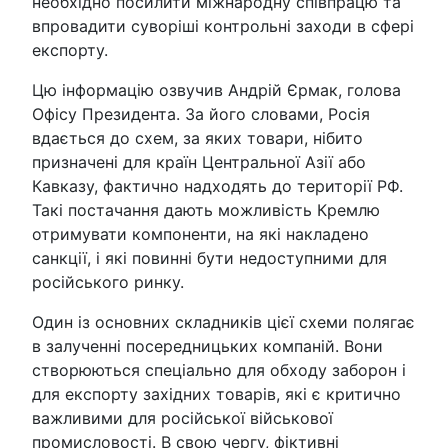
необхідно посилити міжнародну співпрацю та
впровадити суворіші контрольні заходи в сфері
експорту.
Цю інформацію озвучив Андрій Єрмак, голова
Офісу Президента. За його словами, Росія
вдається до схем, за яких товари, нібито
призначені для країн Центральної Азії або
Кавказу, фактично надходять до території РФ.
Такі постачання дають можливість Кремлю
отримувати компоненти, на які накладено
санкції, і які повинні бути недоступними для
російського ринку.
Один із основних складників цієї схеми полягає
в залученні посередницьких компаній. Вони
створюються спеціально для обходу заборон і
для експорту західних товарів, які є критично
важливими для російської військової
промисловості. В свою чергу, фіктивні