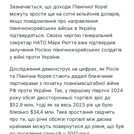
Зазначається, що доходи Північної Кореї
можуть зрости ще на сотні мільйонів доларів,
якщо повідомлення про направлення
північнокорейських військ в Україну
підтвердяться. Своєю чергою генеральний
секретар НАТО Марк Рютте вже підтвердив
залучення Росією північнокорейських солдатів
у війні проти України.
Дослідження демонструє на цифрах, як Росія
та Північна Корея стають дедалі ближчими
партнерами з початку повномасштабної війни
РФ проти України. Так, у першому півріччі 2024
року обсяг двосторонньої торгівлі зріс до
$52,9 млн, тоді як за весь 2023 рік це було
близько $34,4 млн. Таке зростання свідчить
про те, що річні обсяги торгівлі між двома
країнами можуть повернутися до рівня, що був
до посилення санкцій у 2017 році.