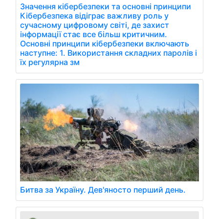
Значення кібербезпеки та основні принципи
Кібербезпека відіграє важливу роль у
сучасному цифровому світі, де захист
інформації стає все більш критичним.
Основні принципи кібербезпеки включають
наступне: 1. Використання складних паролів і
їх регулярна зм
Битва за Україну. Дев'яносто перший день.