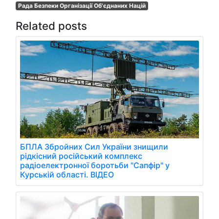
Рада Безпеки Організації Об'єднаних Націй
Related posts
БПЛА Збройних Сил України знищили
рідкісний російський комплекс
радіоелектронної боротьби "Сапфір" у
Курській області. ВІДЕО