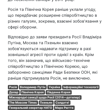
Росія та Північна Корея раніше уклали угоду,
що передбачає розширене співробітництво в
різних галузях, зокрема, взаємні зобов'язання у
сфері оборони.
Відповідно до заяви президента Росії Владіміра
Путіна, Москва та Пхеньян взаємно
зобов'язуються надавати підтримку в разі
зовнішньої агресії проти однієї з країн. Крім
того, він зазначив, що військово-технічне
співробітництво з Північною Кореєю, що
заборонено санкціями Ради Безпеки ООН, які
раніше підтримувала Росія, не виключено.
Росія
Володимир Путін
Україна
Інформаційні технології
Долар
Північна Корея
Південна Корея
Міжнародні санкції щодо Росії (2014—дотепер)
The Moscow Times
Пхеньян
Солдате!
Генеральний секретар НАТО
Марк Рютте