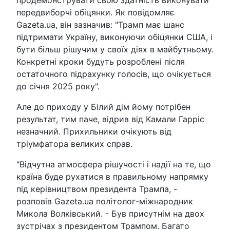
продемонструвати свою здатність виконувати
передвиборчі обіцянки. Як повідомляє
Gazeta.ua, він зазначив: "Трамп має шанс
підтримати Україну, виконуючи обіцянки США, і
бути більш рішучим у своїх діях в майбутньому.
Конкретні кроки будуть розроблені після
остаточного підрахунку голосів, що очікується
до січня 2025 року".
Але до приходу у Білий дім йому потрібен
результат, тим паче, відрив від Камали Гарріс
незначний. Прихильники очікують від
тріумфатора великих справ.
"Відчутна атмосфера рішучості і надії на те, що
країна буде рухатися в правильному напрямку
під керівництвом президента Трампа, -
розповів Gazeta.ua політолог-міжнародник
Микола Волківський. - Був присутнім на двох
зустрічах з президентом Трампом. Багато