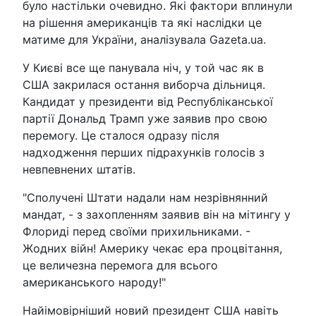
було настільки очевидно. Які фактори вплинули
на рішення американців та які наслідки це
матиме для України, аналізувала Gazeta.ua.
У Києві все ще панувала ніч, у той час як в
США закрилася остання виборча дільниця.
Кандидат у президенти від Республіканської
партії Дональд Трамп уже заявив про свою
перемогу. Це сталося одразу після
надходження перших підрахунків голосів з
невпевнених штатів.
"Сполучені Штати надали нам незрівнянний
мандат, - з захопленням заявив він на мітингу у
Флориді перед своїми прихильниками. -
Жодних війн! Америку чекає ера процвітання,
це величезна перемога для всього
американського народу!"
Найімовірніший новий президент США навіть