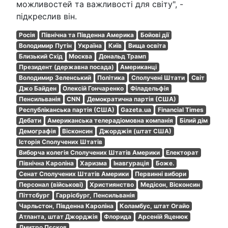
можливостей та важливості для світу", -
підкреслив він.
Росія
Північна та Південна Америка
Бойові дії
Володимир Путін
Україна
Київ
Вища освіта
Близький Схід
Москва
Дональд Трамп
Президент (державна посада)
Американці
Володимир Зеленський
Політика
Сполучені Штати
Світ
Джо Байден
Олексій Гончаренко
Філадельфія
Пенсильванія
CNN
Демократична партія (США)
Республіканська партія (США)
Gazeta.ua
Financial Times
Дебати
Американська телерадіомовна компанія
Білий дім
Демографія
Вісконсин
Джорджія (штат США)
Історія Сполучених Штатів
Виборча колегія Сполучених Штатів Америки
Електорат
Північна Кароліна
Харизма
Інавгурація
Боже.
Сенат Сполучених Штатів Америки
Первинні вибори
Персонал (військові)
Християнство
Медісон, Вісконсин
Піттсбург
Гаррісбург, Пенсильванія
Чарльстон, Південна Кароліна
Коламбус, штат Огайо
Атланта, штат Джорджія
Флорида
Арсеній Яценюк
Дмитро Пєсков