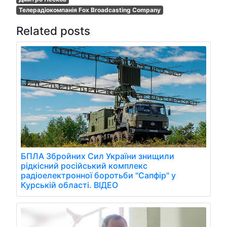
Телерадіокомпанія Fox Broadcasting Company
Related posts
БПЛА Збройних Сил України знищили
рідкісний російський комплекс
радіоелектронної боротьби "Сапфір" у
Курській області. ВІДЕО