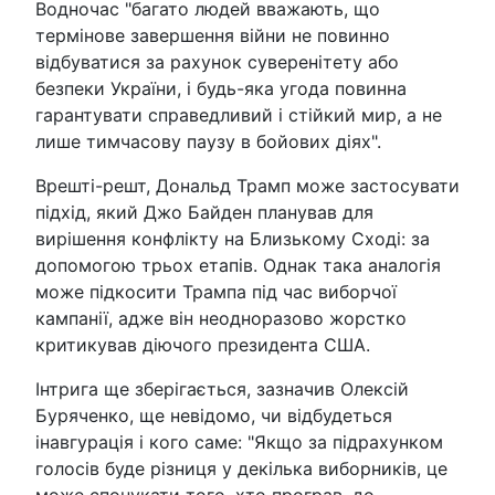
Водночас "багато людей вважають, що
термінове завершення війни не повинно
відбуватися за рахунок суверенітету або
безпеки України, і будь-яка угода повинна
гарантувати справедливий і стійкий мир, а не
лише тимчасову паузу в бойових діях".
Врешті-решт, Дональд Трамп може застосувати
підхід, який Джо Байден планував для
вирішення конфлікту на Близькому Сході: за
допомогою трьох етапів. Однак така аналогія
може підкосити Трампа під час виборчої
кампанії, адже він неодноразово жорстко
критикував діючого президента США.
Інтрига ще зберігається, зазначив Олексій
Буряченко, ще невідомо, чи відбудеться
інавгурація і кого саме: "Якщо за підрахунком
голосів буде різниця у декілька виборників, це