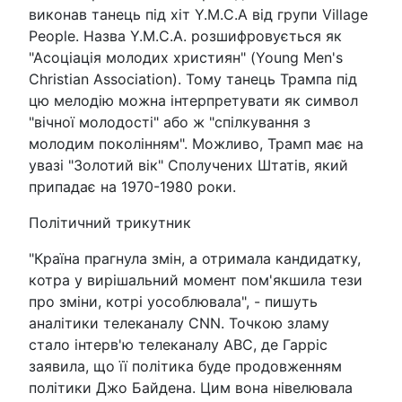
виконав танець під хіт Y.M.C.A від групи Village
People. Назва Y.M.C.A. розшифровується як
"Асоціація молодих християн" (Young Men's
Christian Association). Тому танець Трампа під
цю мелодію можна інтерпретувати як символ
"вічної молодості" або ж "спілкування з
молодим поколінням". Можливо, Трамп має на
увазі "Золотий вік" Сполучених Штатів, який
припадає на 1970-1980 роки.
Політичний трикутник
"Країна прагнула змін, а отримала кандидатку,
котра у вирішальний момент пом'якшила тези
про зміни, котрі уособлювала", - пишуть
аналітики телеканалу CNN. Точкою зламу
стало інтерв'ю телеканалу АВС, де Гарріс
заявила, що її політика буде продовженням
політики Джо Байдена. Цим вона нівелювала