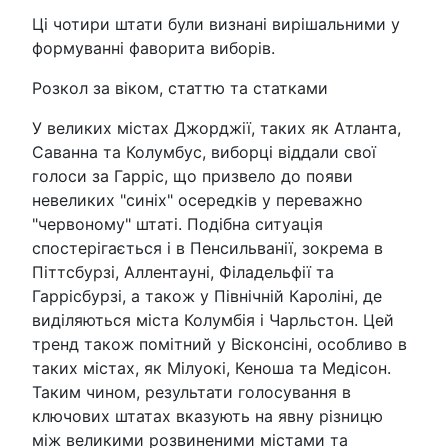
Ці чотири штати були визнані вирішальними у
формуванні фаворита виборів.
Розкол за віком, статтю та статками
У великих містах Джорджії, таких як Атланта,
Саванна та Колумбус, виборці віддали свої
голоси за Гарріс, що призвело до появи
невеликих "синіх" осередків у переважно
"червоному" штаті. Подібна ситуація
спостерігається і в Пенсильванії, зокрема в
Піттсбурзі, Аллентауні, Філадельфії та
Гаррісбурзі, а також у Північній Кароліні, де
виділяються міста Колумбія і Чарльстон. Цей
тренд також помітний у Вісконсіні, особливо в
таких містах, як Мілуокі, Кеноша та Медісон.
Таким чином, результати голосування в
ключових штатах вказують на явну різницю
між великими розвиненими містами та