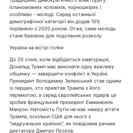
традиційно демократичного електорату:
іспаномовних чоловіків, чорношкірих і
особливо - молоді. Серед останньої
демографічної категорії він додав 10%
порівняно з 2020 роком. Отже, саме молодь
стане базовою для подолання розколу.
Україна на вістрі голки
До 20 січня, коли відбудеться інавгурація,
Дональд Трамп має виконати одну важливу
обіцянку — завершити конфлікт в Україні.
Президент Володимир Зеленський став одним
із перших, хто привітав Трампа з його
перемогою, а серед європейських лідерів це
зробив французький президент Емманюель
Макрон. Натомість Путін не має наміру вітати
Трампа, оскільки США для нього є
"недружньою країною", як повідомив речник
диктатора Дмитро Пєсков.