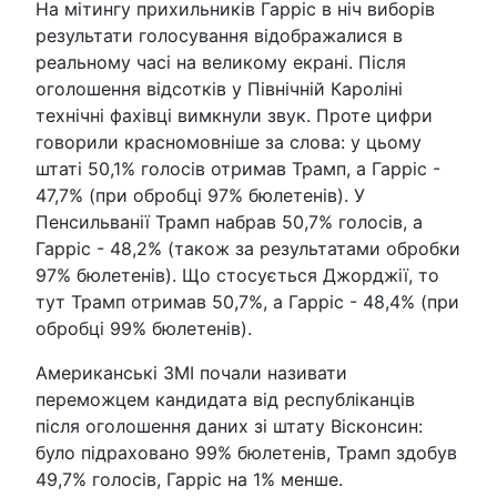
На мітингу прихильників Гарріс в ніч виборів
результати голосування відображалися в
реальному часі на великому екрані. Після
оголошення відсотків у Північній Кароліні
технічні фахівці вимкнули звук. Проте цифри
говорили красномовніше за слова: у цьому
штаті 50,1% голосів отримав Трамп, а Гарріс -
47,7% (при обробці 97% бюлетенів). У
Пенсильванії Трамп набрав 50,7% голосів, а
Гарріс - 48,2% (також за результатами обробки
97% бюлетенів). Що стосується Джорджії, то
тут Трамп отримав 50,7%, а Гарріс - 48,4% (при
обробці 99% бюлетенів).
Американські ЗМІ почали називати
переможцем кандидата від республіканців
після оголошення даних зі штату Вісконсин:
було підраховано 99% бюлетенів, Трамп здобув
49,7% голосів, Гарріс на 1% менше.