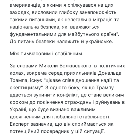
американців, з якими я спілкувався на цих
заходах, висловили глибоку занепокоєність
такими питаннями, як нелегальна міграція та
національна безпека, які вважаються
фундаментальними для майбутнього країни".
До питань безпеки належить й українське.
Між тимчасовим і стабільним.
За словами Миколи Волківського, в політичних
колах, зокрема серед прихильників Дональда
Трампа, існує "цікаве співвідношення надії та
скептицизму". З одного боку, якщо Трампу
вдасться зупинити конфлікт, це стане великим
кроком до покінчення страждань і руйнувань в
Україні, що буде визнано важливим
досягненням для глобальної стабільності.
Експерт зазначив, що він сприймається як
потенційний посередник у цій ситуації.