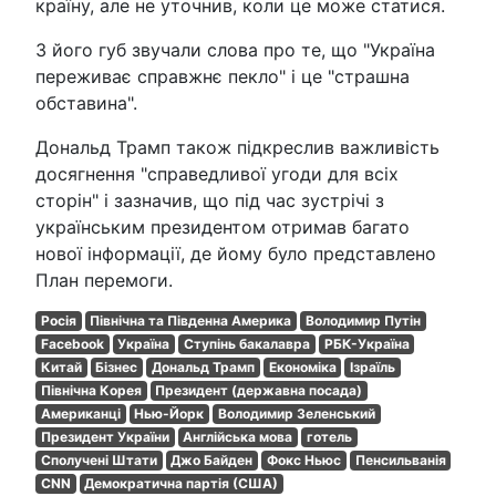
країну, але не уточнив, коли це може статися.
З його губ звучали слова про те, що "Україна
переживає справжнє пекло" і це "страшна
обставина".
Дональд Трамп також підкреслив важливість
досягнення "справедливої угоди для всіх
сторін" і зазначив, що під час зустрічі з
українським президентом отримав багато
нової інформації, де йому було представлено
План перемоги.
Росія
Північна та Південна Америка
Володимир Путін
Facebook
Україна
Ступінь бакалавра
РБК-Україна
Китай
Бізнес
Дональд Трамп
Економіка
Ізраїль
Північна Корея
Президент (державна посада)
Американці
Нью-Йорк
Володимир Зеленський
Президент України
Англійська мова
готель
Сполучені Штати
Джо Байден
Фокс Ньюс
Пенсильванія
CNN
Демократична партія (США)