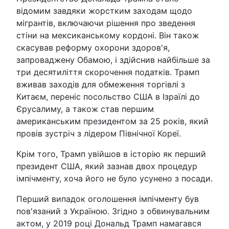
відомим завдяки жорстким заходам щодо
мігрантів, включаючи рішення про зведення
стіни на мексиканському кордоні. Він також
скасував реформу охорони здоров'я,
запроваджену Обамою, і здійснив найбільше за
три десятиліття скорочення податків. Трамп
вживав заходів для обмеження торгівлі з
Китаєм, переніс посольство США в Ізраїлі до
Єрусалиму, а також став першим
американським президентом за 25 років, який
провів зустріч з лідером Північної Кореї.
Крім того, Трамп увійшов в історію як перший
президент США, який зазнав двох процедур
імпічменту, хоча його не було усунено з посади.
Перший випадок оголошення імпічменту був
пов'язаний з Україною. Згідно з обвинувальним
актом, у 2019 році Дональд Трамп намагався