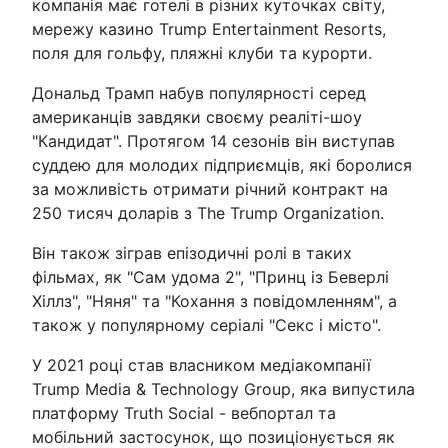
компанія має готелі в різних куточках світу,
мережу казино Trump Entertainment Resorts,
поля для гольфу, пляжні клуби та курорти.
Дональд Трамп набув популярності серед
американців завдяки своєму реаліті-шоу
"Кандидат". Протягом 14 сезонів він виступав
суддею для молодих підприємців, які боролися
за можливість отримати річний контракт на
250 тисяч доларів з The Trump Organization.
Він також зіграв епізодичні ролі в таких
фільмах, як "Сам удома 2", "Принц із Беверлі
Хіллз", "Няня" та "Кохання з повідомленням", а
також у популярному серіалі "Секс і місто".
У 2021 році став власником медіакомпанії
Trump Media & Technology Group, яка випустила
платформу Truth Social - вебпортал та
мобільний застосунок, що позиціонується як