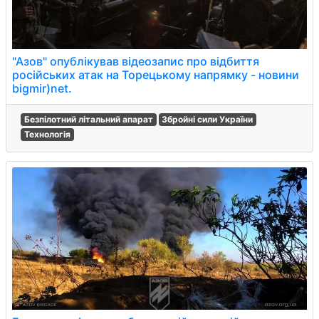
"Азов" опублікував відеозапис про відбиття
російських атак на Торецькому напрямку - новини
bigmir)net.
Безпілотний літальний апарат
Збройні сили України
Технологія