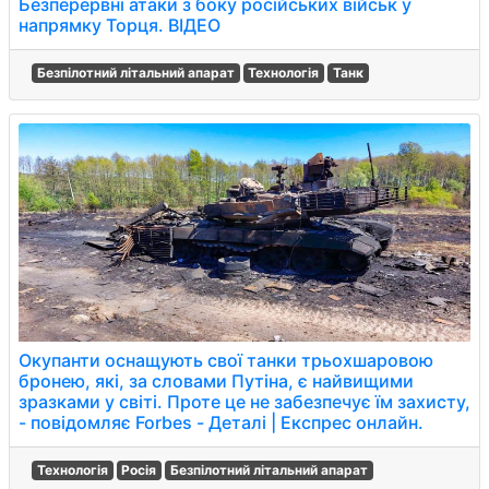
Безперервні атаки з боку російських військ у
напрямку Торця. ВІДЕО
Безпілотний літальний апарат
Технологія
Танк
Окупанти оснащують свої танки трьохшаровою
бронею, які, за словами Путіна, є найвищими
зразками у світі. Проте це не забезпечує їм захисту,
- повідомляє Forbes - Деталі | Експрес онлайн.
Технологія
Росія
Безпілотний літальний апарат