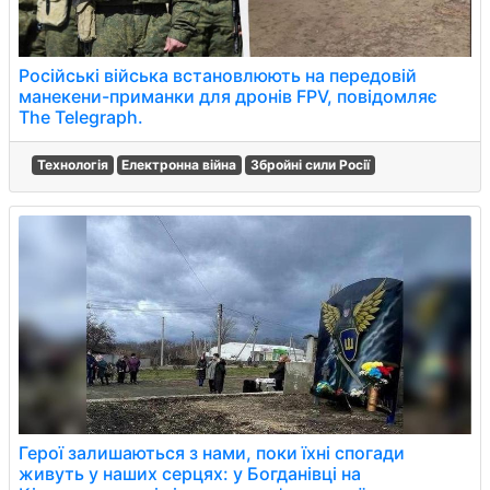
Російські війська встановлюють на передовій
манекени-приманки для дронів FPV, повідомляє
The Telegraph.
Технологія
Електронна війна
Збройні сили Росії
Герої залишаються з нами, поки їхні спогади
живуть у наших серцях: у Богданівці на