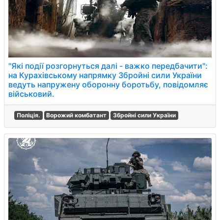
"Які події розгорнуться далі - важко передбачити":
на Курахівському напрямку Збройні сили України
ведуть напружену оборонну боротьбу, повідомляє
військовий.
Поліція.
Ворожий комбатант
Збройні сили України