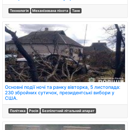
Технологія
Механізована піхота
Танк
Основні події ночі та ранку вівторка, 5 листопада:
230 збройних сутичок, президентські вибори у
США.
Політика
Росія
Безпілотний літальний апарат