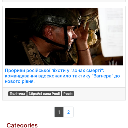
Прориви російської піхоти у "зонах смерті":
командування вдосконалило тактику "Вагнера" до
нового рівня.
Політика
Збройні сили Росії
Росія
1
2
Categories