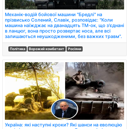
Механік-водій бойової машини "Бредлі" на
прізвисько Солений, Славік, розповідає: "Коли
машина наїжджає на дванадцять ТМ-ок, що з'єднані
в ланцюг, вона просто розвертає носа, але всі
залишаються неушкодженими, без важких травм".
Політика
Ворожий комбатант
Росіяни
Україна: які наступні кроки? Які шанси на еволюцію