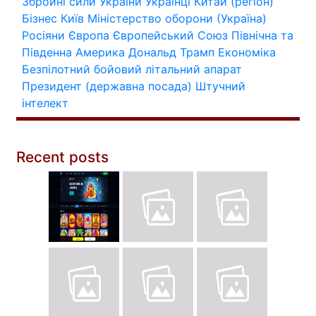
Збройні сили України
Українці
Китай (регіон)
Бізнес
Київ
Міністерство оборони (Україна)
Росіяни
Європа
Європейський Союз
Північна та
Південна Америка
Дональд Трамп
Економіка
Безпілотний бойовий літальний апарат
Президент (державна посада)
Штучний
інтелект
Recent posts