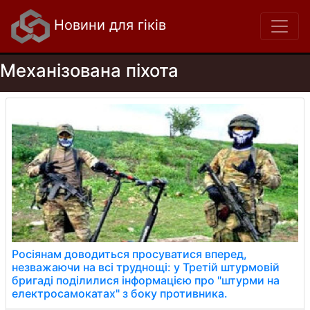
Новини для гіків
Механізована піхота
Росіянам доводиться просуватися вперед,
незважаючи на всі труднощі: у Третій штурмовій
бригаді поділилися інформацією про "штурми на
електросамокатах" з боку противника.