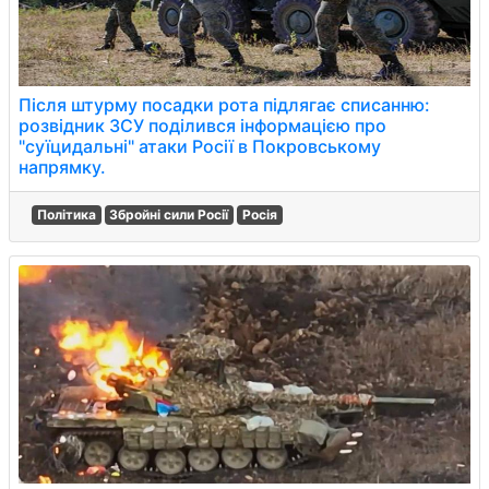
Після штурму посадки рота підлягає списанню:
розвідник ЗСУ поділився інформацією про
"суїцидальні" атаки Росії в Покровському
напрямку.
Політика
Збройні сили Росії
Росія