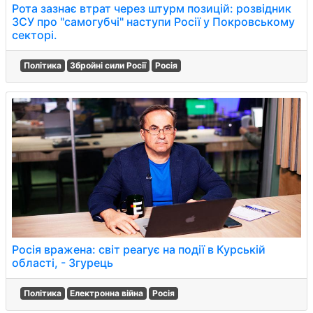
Рота зазнає втрат через штурм позицій: розвідник
ЗСУ про "самогубчі" наступи Росії у Покровському
секторі.
Політика
Збройні сили Росії
Росія
Росія вражена: світ реагує на події в Курській
області, - Згурець
Політика
Електронна війна
Росія