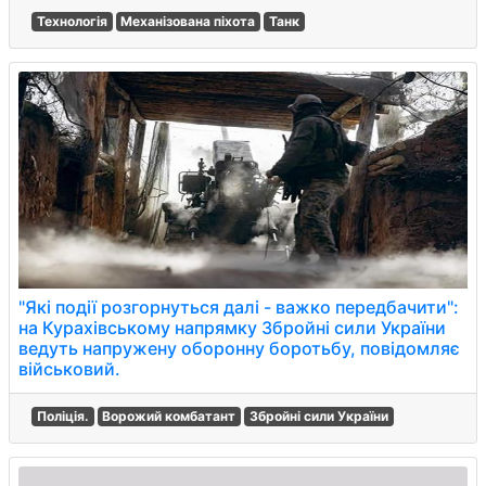
Технологія
Механізована піхота
Танк
"Які події розгорнуться далі - важко передбачити":
на Курахівському напрямку Збройні сили України
ведуть напружену оборонну боротьбу, повідомляє
військовий.
Поліція.
Ворожий комбатант
Збройні сили України