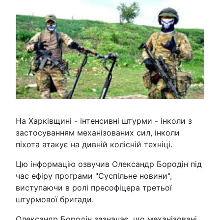
На Харківщині - інтенсивні штурми - інколи з
застосуванням механізованих сил, інколи
піхота атакує на дивній колісній техніці.
Цю інформацію озвучив Олександр Бородін під
час ефіру програми "Суспільне новини",
виступаючи в ролі пресофіцера третьої
штурмової бригади.
Олександр Бородін зазначає, що механізовані