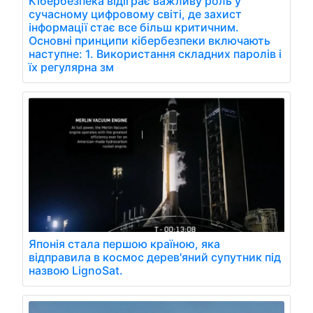
Кібербезпека відіграє важливу роль у
сучасному цифровому світі, де захист
інформації стає все більш критичним.
Основні принципи кібербезпеки включають
наступне: 1. Використання складних паролів і
їх регулярна зм
Японія стала першою країною, яка
відправила в космос дерев'яний супутник під
назвою LignoSat.