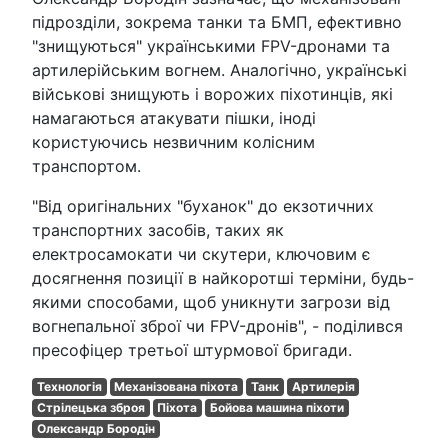
підрозділи, зокрема танки та БМП, ефективно
"знищуються" українськими FPV-дронами та
артилерійським вогнем. Аналогічно, українські
військові знищують і ворожих піхотинців, які
намагаються атакувати пішки, іноді
користуючись незвичним колісним
транспортом.
"Від оригінальних "буханок" до екзотичних
транспортних засобів, таких як
електросамокати чи скутери, ключовим є
досягнення позиції в найкоротші терміни, будь-
якими способами, щоб уникнути загрози від
вогнепальної зброї чи FPV-дронів", - поділився
пресофіцер третьої штурмової бригади.
Технологія
Механізована піхота
Танк
Артилерія
Стрілецька зброя
Піхота
Бойова машина піхоти
Олександр Бородін