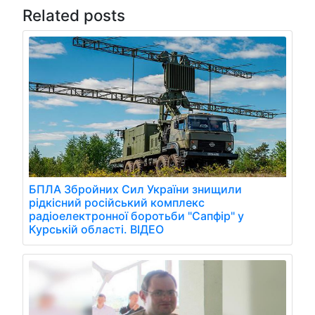
Related posts
БПЛА Збройних Сил України знищили
рідкісний російський комплекс
радіоелектронної боротьби "Сапфір" у
Курській області. ВІДЕО