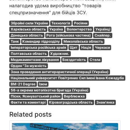
налагодив удома виробництво "товарів
спецпризначення" для бійців ЗСУ.
Збройні сили України
Технологія
Росіяни
Харківська область
Україна
Волонтерство
Українці
Донецька область
Рота (військова частина)
Снайпер.
Танк
Командир підрозділу
Миколаївська область
Імператорська російська армія
Щит
Нація
Черкаси
Полтавська область
Художник.
Медикаментозне лікування
Боєздатність
Стела
Орден "За мужність
Зона проведення антитерористичної операції (Україна)
Національний університет Повітряних Сил імені Івана Кожедуба
BM-21 Degree
Ізюм
56-а окрема мотопіхотна бригада (Україна)
Піски, Ясинуватський район
Верблюжка
Факти та коментарі
Кіровоградська область
Знам'янка
Related posts