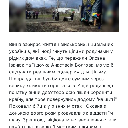
Війна забирає життя і військових, і цивільних
українців, які іноді гинуть цілими родинами у
рідних домівках. Те, що пережили Оксана
Іванюк та її дочка Анастасія Болгова, могло б
слугувати реальним сценарієм для фільму.
Щоправда, він був би дуже сумним через
велику кількість горя та сліз. У цій родині від
початку війни дев'ятеро осіб пішли боронити
країну, але троє повернулись додому "на щиті".
Поховали бійців у різних містах і Оксана з
донькою довго розмірковували як віддати їм
шану. Зрештою, ініціювали встановлення стели
пам'яті під назвою "І мертвим, і живим, і