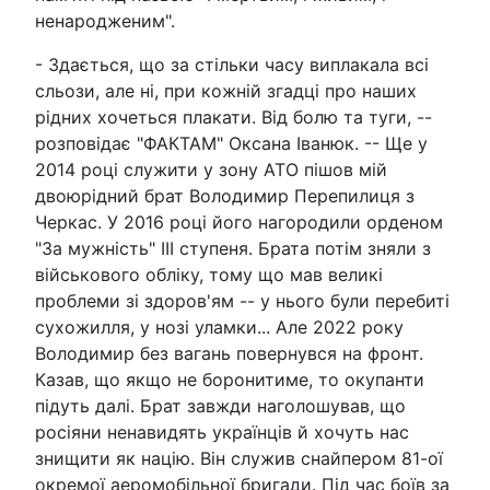
ненародженим".
- Здається, що за стільки часу виплакала всі
сльози, але ні, при кожній згадці про наших
рідних хочеться плакати. Від болю та туги, --
розповідає "ФАКТАМ" Оксана Іванюк. -- Ще у
2014 році служити у зону АТО пішов мій
двоюрідний брат Володимир Перепилиця з
Черкас. У 2016 році його нагородили орденом
"За мужність" ІІІ ступеня. Брата потім зняли з
військового обліку, тому що мав великі
проблеми зі здоров'ям -- у нього були перебиті
сухожилля, у нозі уламки... Але 2022 року
Володимир без вагань повернувся на фронт.
Казав, що якщо не боронитиме, то окупанти
підуть далі. Брат завжди наголошував, що
росіяни ненавидять українців й хочуть нас
знищити як націю. Він служив снайпером 81-ої
окремої аеромобільної бригади. Під час боїв за