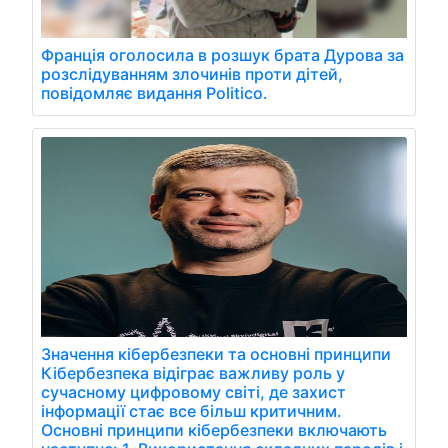
Франція оголосила в розшук брата Дурова за
розслідуванням злочинів проти дітей,
повідомляє видання Politico.
Значення кібербезпеки та основні принципи
Кібербезпека відіграє важливу роль у
сучасному цифровому світі, де захист
інформації стає все більш критичним.
Основні принципи кібербезпеки включають