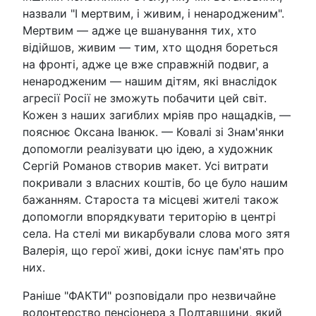
назвали "І мертвим, і живим, і ненародженим".
Мертвим — адже це вшанування тих, хто
відійшов, живим — тим, хто щодня бореться
на фронті, адже це вже справжній подвиг, а
ненародженим — нашим дітям, які внаслідок
агресії Росії не зможуть побачити цей світ.
Кожен з наших загиблих мріяв про нащадків, —
пояснює Оксана Іванюк. — Ковалі зі Знам'янки
допомогли реалізувати цю ідею, а художник
Сергій Романов створив макет. Усі витрати
покривали з власних коштів, бо це було нашим
бажанням. Староста та місцеві жителі також
допомогли впорядкувати територію в центрі
села. На стелі ми викарбували слова мого зятя
Валерія, що герої живі, доки існує пам'ять про
них.
Раніше "ФАКТИ" розповідали про незвичайне
волонтерство пенсіонера з Полтавщини, який