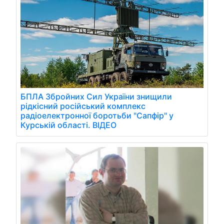
БПЛА Збройних Сил України знищили
рідкісний російський комплекс
радіоелектронної боротьби "Сапфір" у
Курській області. ВІДЕО