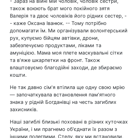
- Зараз на війні мій чоловік, чоловік сестри,
також воюють брат мого покійного зятя
Валерія та двоє чоловіків його рідних сестер, -
- каже Оксана Іванюк. -- Тому потрібно
допомагати їм. Ми організували волонтерський
рух, купуємо бійцям автівки, дрони,
забезпечуємо продуктами, ліками та
амуніцією. Мама моя плете маскувальні сітки
та в'яже шкарпетки на фронт. Також
влаштовуємо благодійні заходи, де збираємо
кошти.
Не так давно сім'я втілила ще одну свою мрію
— започаткувала встановлення пам'ятного
знака у рідній Богданівці на честь загиблих
захисників.
Наші загиблі близькі поховані в різних куточках
України, і ми прагнемо об'єднати їх разом з
іншими полеглими. Стелу, яку ми встановили,