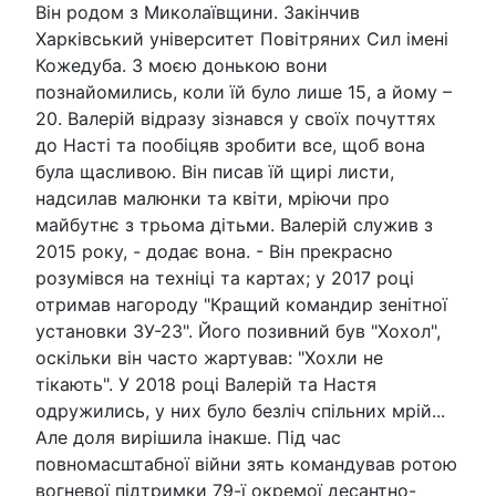
Він родом з Миколаївщини. Закінчив
Харківський університет Повітряних Сил імені
Кожедуба. З моєю донькою вони
познайомились, коли їй було лише 15, а йому –
20. Валерій відразу зізнався у своїх почуттях
до Насті та пообіцяв зробити все, щоб вона
була щасливою. Він писав їй щирі листи,
надсилав малюнки та квіти, мріючи про
майбутнє з трьома дітьми. Валерій служив з
2015 року, - додає вона. - Він прекрасно
розумівся на техніці та картах; у 2017 році
отримав нагороду "Кращий командир зенітної
установки ЗУ-23". Його позивний був "Хохол",
оскільки він часто жартував: "Хохли не
тікають". У 2018 році Валерій та Настя
одружились, у них було безліч спільних мрій...
Але доля вирішила інакше. Під час
повномасштабної війни зять командував ротою
вогневої підтримки 79-ї окремої десантно-