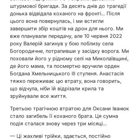
штурмової бригади. За десять днів до трагедії
донька відвідала коханого на фронті... Після
цього вона повернулась, і ми встигли
завершити збір коштів на дрон для нього. Ми
вже планували передачу, але 10 червня 2022
року Валерій загинув у бою поблизу села
Богородичне, потрапивши у засідку ворога. Ми
поховали його у рідному селі на Миколаївщині,
де його мама, та посмертно вручили орден
Богдана Хмельницького III ступеня. Анастасія
тяжко переживає цю втрату, вона говорить,
що відчула, ніби їй відрізали крила та
зруйнували все життя.
Третьою трагічною втратою для Оксани Іванюк
стало загибель її коханого брата. Ця сумна
подія сталася знову через три місяці...
— Ці жахливі трійки, здається, постійно