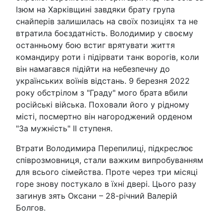
Ізюм на Харківщині завдяки брату група
снайперів залишилась на своїх позиціях та не
втратила боєздатність. Володимир у своєму
останньому бою встиг врятувати життя
командиру роти і підірвати танк ворогів, коли
він намагався підійти на небезпечну до
українських воїнів відстань. 9 березня 2022
року обстрілом з "Граду" мого брата вбили
російські війська. Поховали його у рідному
місті, посмертно він нагороджений орденом
"За мужність" ІІ ступеня.
Втрати Володимира Перепилиці, підкреслює
співрозмовниця, стали важким випробуванням
для всього сімейства. Проте через три місяці
горе знову постукало в їхні двері. Цього разу
загинув зять Оксани – 28-річний Валерій
Болгов.