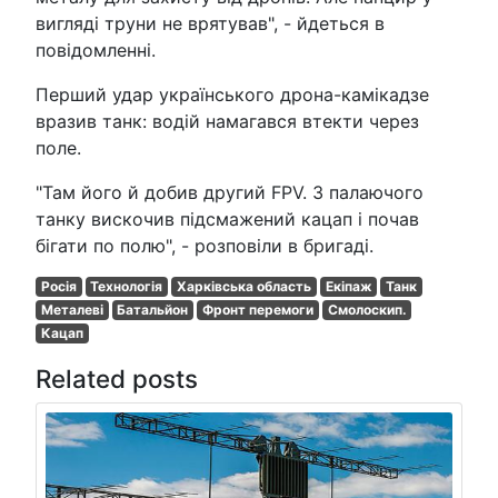
вигляді труни не врятував", - йдеться в
повідомленні.
Перший удар українського дрона-камікадзе
вразив танк: водій намагався втекти через
поле.
"Там його й добив другий FPV. З палаючого
танку вискочив підсмажений кацап і почав
бігати по полю", - розповіли в бригаді.
Росія
Технологія
Харківська область
Екіпаж
Танк
Металеві
Батальйон
Фронт перемоги
Смолоскип.
Кацап
Related posts