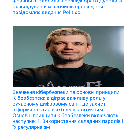
Франція оголосила в розшук брата Дурова за
розслідуванням злочинів проти дітей,
повідомляє видання Politico.
Значення кібербезпеки та основні принципи
Кібербезпека відіграє важливу роль у
сучасному цифровому світі, де захист
інформації стає все більш критичним.
Основні принципи кібербезпеки включають
наступне: 1. Використання складних паролів і
їх регулярна зм