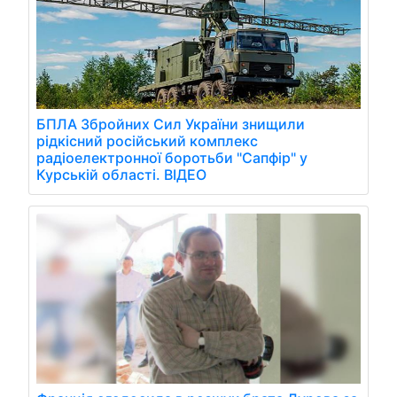
БПЛА Збройних Сил України знищили
рідкісний російський комплекс
радіоелектронної боротьби "Сапфір" у
Курській області. ВІДЕО