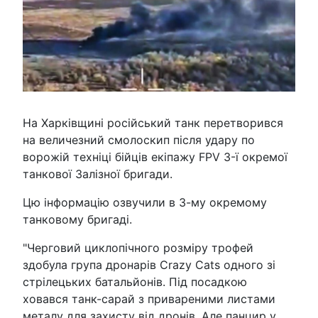
На Харківщині російський танк перетворився
на величезний смолоскип після удару по
ворожій техніці бійців екіпажу FPV 3-ї окремої
танкової Залізної бригади.
Цю інформацію озвучили в 3-му окремому
танковому бригаді.
"Черговий циклопічного розміру трофей
здобула група дронарів Crazy Cats одного зі
стрілецьких батальйонів. Під посадкою
ховався танк-сарай з привареними листами
металу для захисту від дронів. Але панцир у