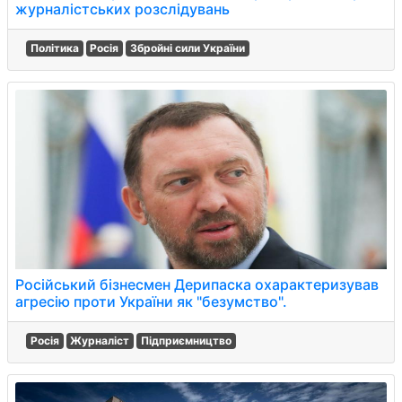
журналістських розслідувань
Політика
Росія
Збройні сили України
Російський бізнесмен Дерипаска охарактеризував
агресію проти України як "безумство".
Росія
Журналіст
Підприємництво