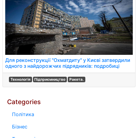
Для реконструкції "Охматдиту" у Києві затвердили
одного з найдорожчих підрядників: подробиці
Технологія
Підприємництво
Ракета.
Categories
Політика
Бізнес