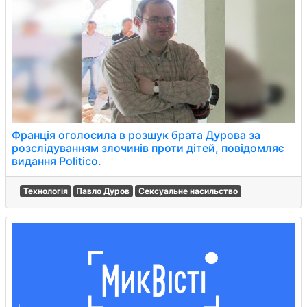
Франція оголосила в розшук брата Дурова за
розслідуванням злочинів проти дітей, повідомляє
видання Politico.
Технологія
Павло Дуров
Сексуальне насильство