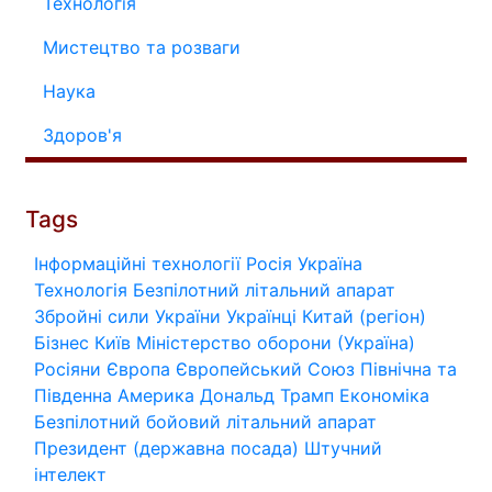
Технологія
Мистецтво та розваги
Наука
Здоров'я
Tags
Інформаційні технології
Росія
Україна
Технологія
Безпілотний літальний апарат
Збройні сили України
Українці
Китай (регіон)
Бізнес
Київ
Міністерство оборони (Україна)
Росіяни
Європа
Європейський Союз
Північна та
Південна Америка
Дональд Трамп
Економіка
Безпілотний бойовий літальний апарат
Президент (державна посада)
Штучний
інтелект